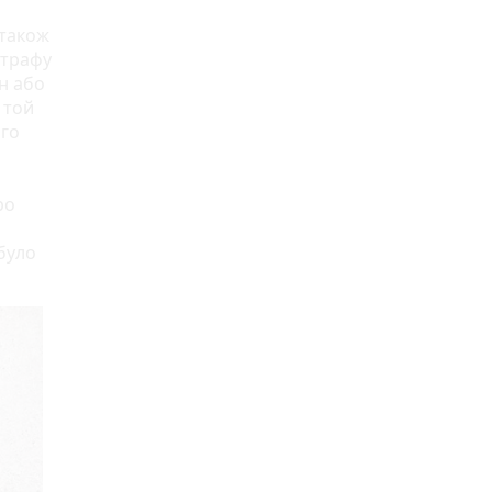
 також
штрафу
н або
 той
ого
ро
 було