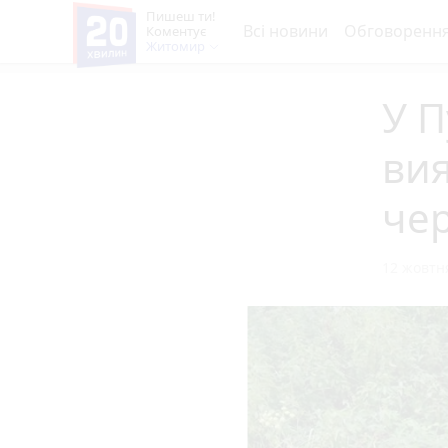
Пишеш ти!
Всі новини
Обговоренн
Коментує
Житомир
У П
ви
че
12 жовтня