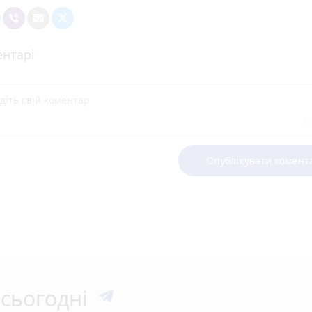
нтарі
Опублікувати комент
сьогодні