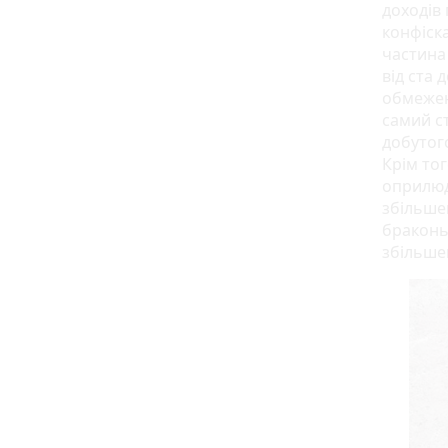
доходів 
конфіска
частина 
від ста
обмеженн
самий ст
добутог
Крім тог
оприлюд
збільше
браконьє
збільшен