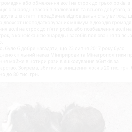
громадян або обмеження волі на строк до трьох років, з
цією знарядь і засобів полювання та всього добутого, а
друга цієї статті передбачає відповідальність у вигляді 
 до двохсот неоподатковуваних мінімумів доходів громадя
я волі на строк до п’яти років, або позбавлення волі на
рок, з конфіскацією знарядь і засобів полювання та всь
о.
о, було б добре нагадати, що 23 липня 2017 року було
нено спільний наказ Мінприроди та Мінагрополітики п
ння майже в чотири рази відшкодування збитків за
рство. Зокрема, збитки за знищення лося з 20 тис. грн.
о до 80 тис. грн.