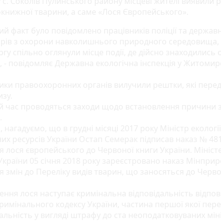
 с. Соколів Пулинського району місцеві жителі виявили 
книжної тварини, а саме «Лося Європейського».
ий факт було повідомлено працівників поліції та держав
орів з охорони навколишнього природного середовища, я
гу спільно оглянули місце події, де дійсно знаходились 
, - повідомляє Державна екологічна інспекція у Житомир
ики правоохоронних органів вилучили рештки, які пере
изу.
й час проводяться заходи щодо встановлення причини з
.
 нагадуємо, що в грудні місяці 2017 року Міністр екології
их ресурсів України Остап Семерак підписав наказ № 48
я лося європейського до Червоної книги України. Мініс
 України 05 січня 2018 року зареєстровано наказ Мінпри
я змін до Переліку видів тварин, що заносяться до Черв
ення лося наступає кримінальна відповідальність відпов
Кримінального кодексу України, частина першої якої пер
альність у вигляді штрафу до ста неоподатковуваних мін