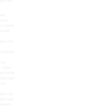
рештки
них
кі в
останки
ській
дано на
агибелі
 та
1 «Про
терством
роди про
оної
ідно до
едбачає
імумів