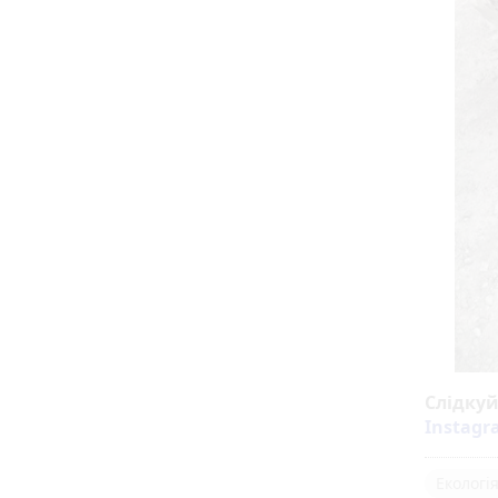
Слідку
Instag
Екологі