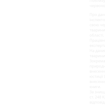
Поблизу
червоно
Про дан
інспект
свою чер
тварини
області.
Працівн
експерт
На дани
тварини
Зокрема,
природн
внесенн
юстиції
внесенн
книги.
За знищ
ст. 248 
відповід