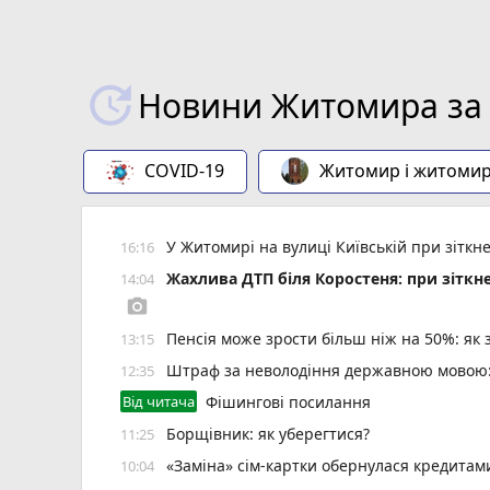
Новини Житомира за 
COVID-19
Житомир і житоми
У Житомирі на вулиці Київській при зіткн
16:16
Жахлива ДТП біля Коростеня: при зіткн
14:04
photo_camera
Пенсія може зрости більш ніж на 50%: як
13:15
Штраф за неволодіння державною мовою: 
12:35
Від читача
Фішингові посилання
Борщівник: як уберегтися?
11:25
«Заміна» сім-картки обернулася кредита
10:04