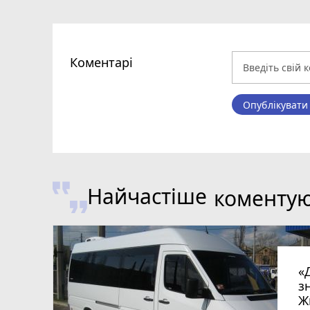
Коментарі
Опублікувати
Найчастіше
коменту
«
з
Ж