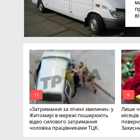
м
п
в
в
в
ий зник
и
mode_comment
mode_comment
11
6
«Затримання за лічені хвилини»: у
Лише че
Житомирі в мережі поширюють
місяців
відео силового затримання
поверну
чоловіка працівниками ТЦК.
Захисн
ВІДЕО
play_circle_filled