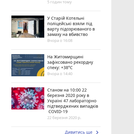
5 годин тому
У Старій Котельні
поліцейські взяли під
варту підозрюваного в
замаху на вбивство
Вчора о 16:08
Н️а Житомирщині
зафіксовано рекордну
спеку: +38°C
Вчора о 14:40
Станом на 10:00 22
березня 2020 року в
Україні 47 лабораторно
підтверджених випадків
COVID-19
22 березня 2020 р.
keyboard_arrow_right
Дивитись ще