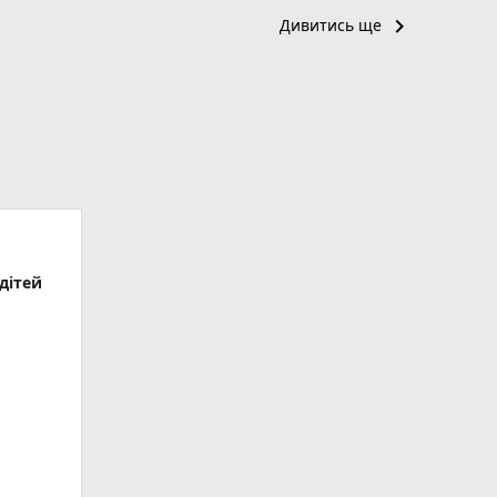
keyboard_arrow_right
Дивитись ще
дітей