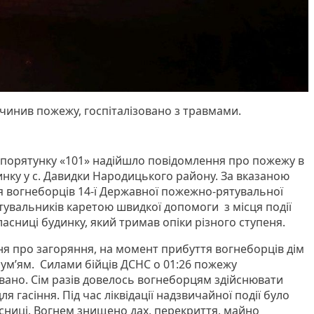
ричинив пожежу, госпіталізовано з травмами.
и порятунку «101» надійшло повідомлення про пожежу в
ку у с. Давидки Народицького району. За вказаною
ня вогнеборців 14-ї Державної пожежно-рятувальної
тувальників каретою швидкої допомоги з місця події
ласниці будинку, який тримав опіки різного ступеня.
я про загоряння, на момент прибуття вогнеборців дім
ум’ям. Силами бійців ДСНС о 01:26 пожежу
довано. Сім разів довелось вогнеборцям здійснювати
для гасіння. Під час ліквідації надзвичайної події було
асниці. Вогнем знищено дах, перекриття, майно