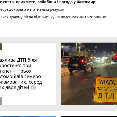
не свято, прикмети, забобони і погода у Житомирі
ебує донорів з негативним резусом!
нулися додому після відпочинку на водоймах Житомирщини
ахлива ДТП біля
оростеня: при
іткненні трьох
втомобілів семеро
равмованих, серед
их двоє дітей
photo_camera