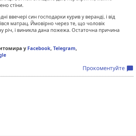
ено стіни.
дні ввечері син господарки курив у веранді, і від
івся матрац. Ймовірно через те, що чоловік
у річ, і виникла дана пожежа. Остаточна причина
Житомира у
Facebook
,
Telegram
,
gle
Прокоментуйте
chat_bubble