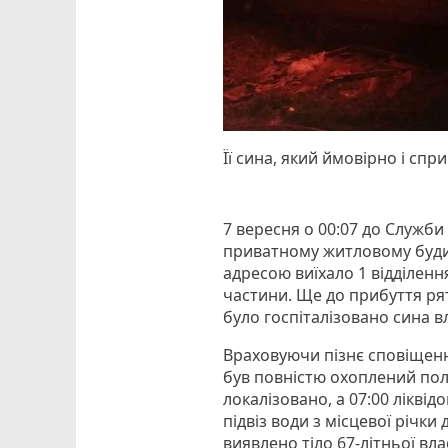
Її сина, який ймовірно і сп
7 вересня о 00:07 до Служб
приватному житловому будин
адресою виїхало 1 відділен
частини. Ще до прибуття ря
було госпіталізовано сина в
Враховуючи пізнє сповіщенн
був повністю охоплений пол
локалізовано, а 07:00 лікві
підвіз води з місцевої річки 
виявлено тіло 67-літньої вл