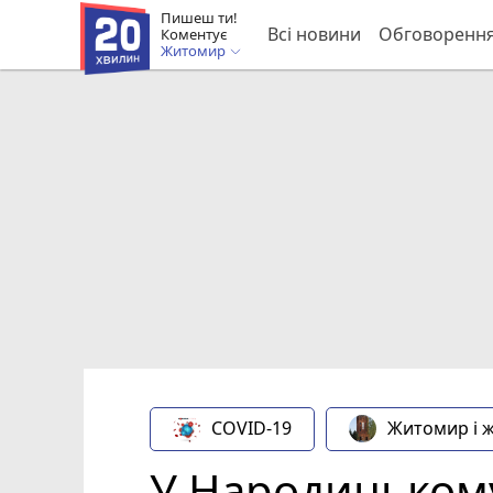
Пишеш ти!
Всі новини
Обговоренн
Коментує
Житомир
COVID-19
Житомир і 
У Народицькому