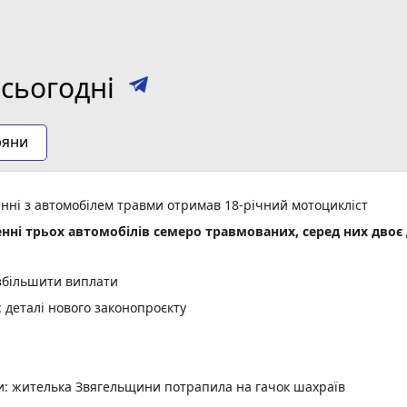
сьогодні
ряни
енні з автомобілем травми отримав 18-річний мотоцикліст
енні трьох автомобілів семеро травмованих, серед них двоє 
 збільшити виплати
деталі нового законопроєкту
ми: жителька Звягельщини потрапила на гачок шахраїв