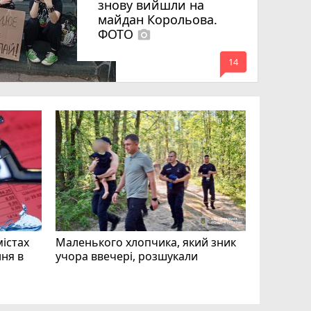
знову вийшли на
майдан Корольова.
ФОТО
photo_camera
mode_comment
14
«Затриман
Житомир
відео си
чоловіка
ВІДЕО
play_circle_filled
mode_comment
11
містах
Маленького хлопчика, який зник
ня в
учора ввечері, розшукали