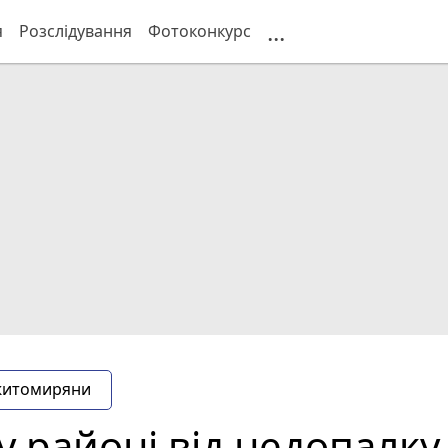
...
я
Розслідування
Фотоконкурс
житомиряни
 районі від недопалку 