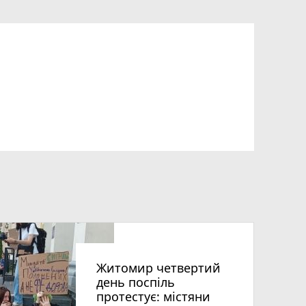
Житомир четвертий
день поспіль
протестує: містяни