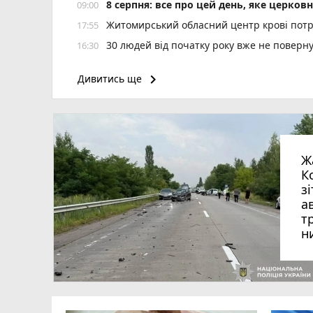
8 серпня: все про цей день, яке церков
09:00
Житомирський обласний центр крові потр
17:55
30 людей від початку року вже не повер
16:30
keyboard_arrow_right
Дивитись ще
Ж
К
з
а
т
н