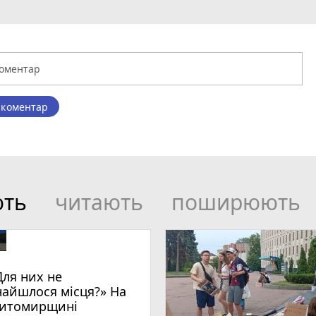
 коментар
ють
читають
поширюють
Для них не
найшлося місця?» На
итомирщині