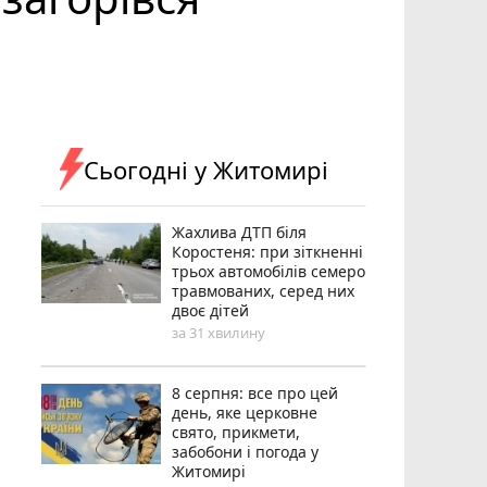
Сьогодні у Житомирі
Жахлива ДТП біля
Коростеня: при зіткненні
трьох автомобілів семеро
травмованих, серед них
двоє дітей
за 31 хвилину
8 серпня: все про цей
день, яке церковне
свято, прикмети,
забобони і погода у
Житомирі