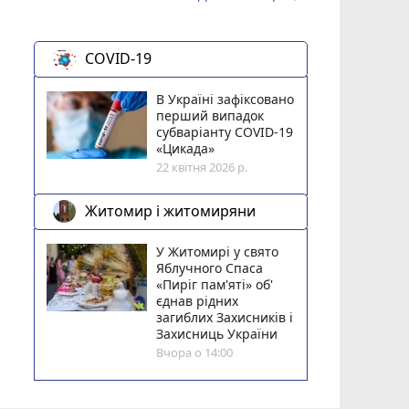
COVID-19
В Україні зафіксовано
перший випадок
субваріанту COVID-19
«Цикада»
22 квітня 2026 р.
Житомир і житомиряни
У Житомирі у свято
Яблучного Спаса
«Пиріг пам'яті» об'
єднав рідних
загиблих Захисників і
Захисниць України
Вчора о 14:00