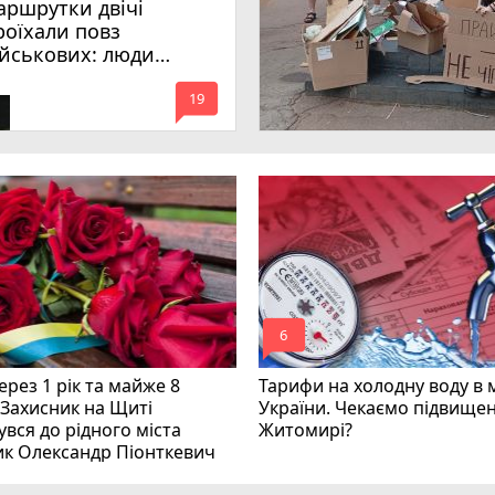
аршрутки двічі
роїхали повз
ійськових: люди
имагають покарати
mode_comment
инних
19
mode_comment
6
рез 1 рік та майже 8
Тарифи на холодну воду в 
 Захисник на Щиті
України. Чекаємо підвищен
вся до рідного міста
Житомирі?
ик Олександр Піонткевич