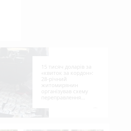
ниць
15 тисяч доларів за
«квиток за кордон»:
28-річний
житомирянин
організував схему
рії
переправлення
оків
чоловіків призовного
віку за межі країни
photo_camera