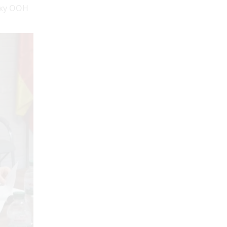
тку ООН