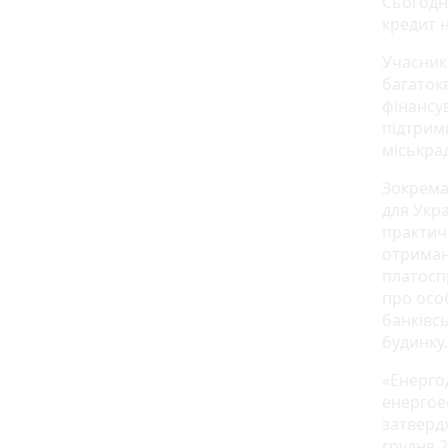
Сьогодні
кредит 
Учасник
багаток
фінансув
підтрим
міськра
Зокрема
для Укр
практич
отриман
платосп
про осо
банківс
будинку.
«Енерго
енергое
затверд
грудня 2