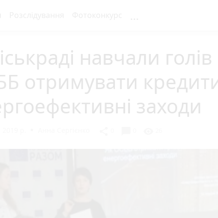
...
я
Розслідування
Фотоконкурс
іськраді навчали голів
ББ отримувати кредити
ргоефективні заходи
 2019 р.
Анна Сергієнко
chat_bubble
share
visibility
0
0
26