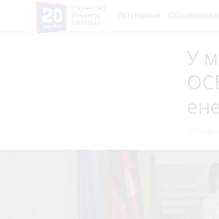
Пишеш ти!
Всі новини
Обговоренн
Коментує
Житомир
У м
ОС
ене
12 грудня