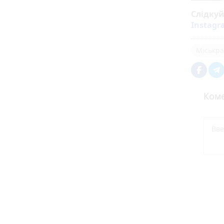
Слідку
Instag
Міськра
Коме