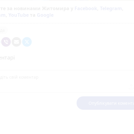
йте за новинами Житомира у
Facebook
,
Telegram
,
ram
,
YouTube
та
Google
да
нтарі
Опублікувати комент