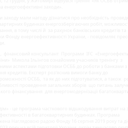
, 12 грудня, у Житомирі відбувся тренінг «Як ОСББ отри
на енергоефективні заходи».
и заходу мали нагоду дізнатися про необхідність провед
вартирних будинках енергозберігаючих робіт, можливості
ання, в тому числі й за рахунок банківських кредитів та
ки Фонду енергоефективності України, - повідомляє пре
ди.
, фінансовий консультант Програми IFC «Енергоефекти
аїни» Микола Ільїнгов ознайомив учасників тренінгу з
ними аспектами підготовки ОСББ до роботи з банками 
ня кредитів. Експерт роз’яснив вимоги банку до
роможності ОСББ, та як до них підготуватися, а також р
бливості проведення загальних зборів що питань залуч
ького фінансування для енергомодернізації багатоквар
дім» - це програма часткового відшкодування витрат на 
фективності в багатоквартирних будинках. Програма
жена Наглядовою радою Фонду 16 серпня 2019 року та ді
023 року на всій території України, окрім тимчасово оку