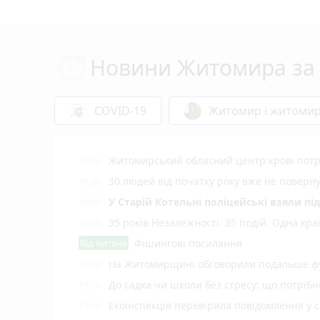
Новини Житомира за 
COVID-19
Житомир і житоми
Житомирський обласний центр крові потр
17:55
30 людей від початку року вже не повер
16:30
У Старій Котельні поліцейські взяли пі
16:08
35 років Незалежності. 35 подій. Одна кра
16:00
Від читача
Фішингові посилання
На Житомирщині обговорили подальше фу
15:40
До садка чи школи без стресу: що потріб
15:20
Екоінспекція перевірила повідомлення у с
15:00