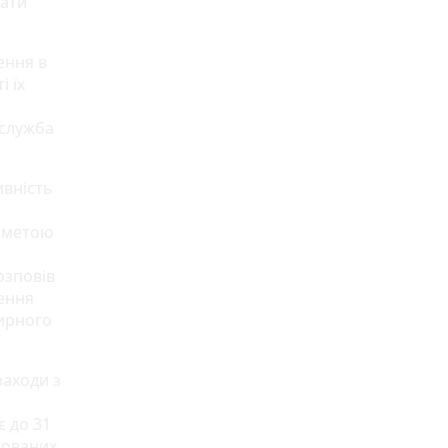
мати
ення в
 їх
сслужба
вність
з метою
озповів
ення
тирного
заходи з
є до 31
пованих