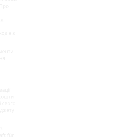
«Про
нд
одів з
ументи
ння
зації
 кошти
і свого
юджету
з
ft für