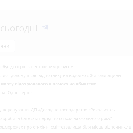
сьогодні
ряни
ебує донорів з негативним резусом!
нулися додому після відпочинку на водоймах Житомирщини
д варту підозрюваного в замаху на вбивство
їна. Одне серце
нкціонування ДП «Дослідне господарство «Рихальське»
но зробити батькам перед початком навчального року?
оцмережах про стихійні сміттєзвалища біля місць відпочинку в