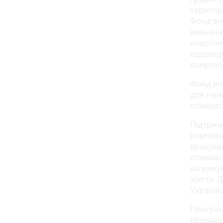
територ
Фонд ене
визнача
енергое
відшкод
енергое
Фонд ен
для тер
співвла
Підтрим
комплек
врахуван
співвла
на комун
життя. 
України,
Програм
Міжнаро