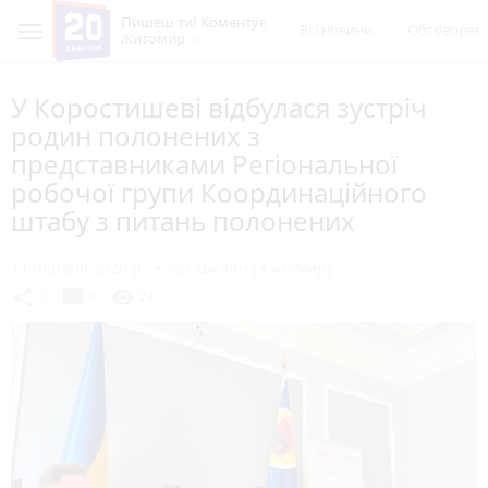
Пишеш ти! Коментує
Всі новини
Обговорен
Житомир
У Коростишеві відбулася зустріч
родин полонених з
представниками Регіональної
робочої групи Координаційного
штабу з питань полонених
11 червня 2026 р.
20 хвилин (Житомир)
chat_bubble
share
visibility
0
0
24