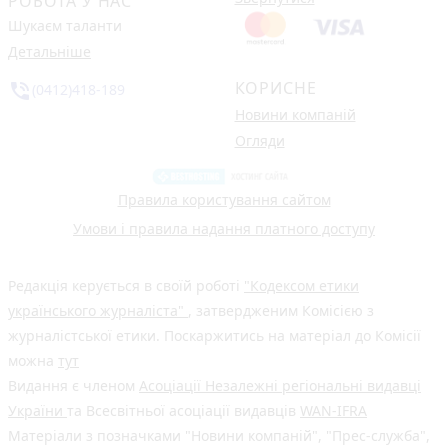
РОБОТА У НАС
Шукаєм таланти
Детальніше
КОРИСНЕ
phone_in_talk
(0412)418-189
Новини компаній
Огляди
Правила користування сайтом
Умови і правила надання платного доступу
Редакція керується в своїй роботі
"Кодексом етики
українського журналіста"
, затвердженим Комісією з
журналістської етики. Поскаржитись на матеріал до Комісії
можна
тут
Видання є членом
Асоціації Незалежні регіональні видавці
України
та Всесвітньої асоціації видавців
WAN-IFRA
Матеріали з позначками "Новини компаній", "Прес-служба",