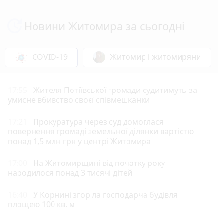
Новини Житомира за сьогодні
COVID-19
Житомир і житомиряни
17:55
Жителя Потіївської громади судитимуть за
умисне вбивство своєї співмешканки
17:21
Прокуратура через суд домоглася
повернення громаді земельної ділянки вартістю
понад 1,5 млн грн у центрі Житомира
17:00
На Житомирщині від початку року
народилося понад 3 тисячі дітей
16:40
У Корнині згоріла господарча будівля
площею 100 кв. м