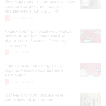
Житомирі в мережі поширюють відео
силового затримання чоловіка
працівниками ТЦК. ВІДЕО
play_circle_filled
11
18 липня 2026 р.
Лише через 1 рік та майже 8 місяців
Захисник на Щиті повернувся до
рідного міста Захисник Олександр
Піонткевич
6
13 липня 2026 р.
Тарифи на холодну воду в містах
України. Чекаємо підвищення в
Житомирі?
6
14 липня 2026 р.
Маленького хлопчика, який зник
учора ввечері, розшукали