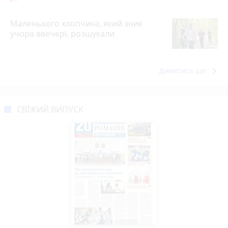
Маленького хлопчика, який зник
учора ввечері, розшукали
keyboard_arrow_right
Дивитись ще
СВІЖИЙ ВИПУСК