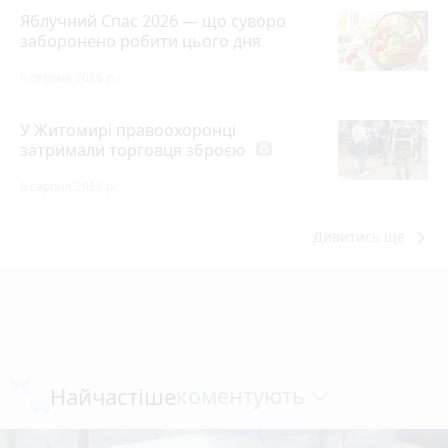
Яблучний Спас 2026 — що суворо
заборонено робити цього дня
6 серпня 2026 р.
У Житомирі правоохоронці
затримали торговця зброєю
photo_camera
6 серпня 2026 р.
keyboard_arrow_right
Дивитись ще
коментують
Найчастіше