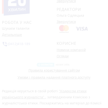
Звернутися
РЕДАКТОРИ
Ольга Сідлецька
Звернутися
РОБОТА У НАС
Шукаєм таланти
Детальніше
КОРИСНЕ
phone_in_talk
(0412)418-189
Новини компаній
Огляди
Правила користування сайтом
Умови і правила надання платного доступу
Редакція керується в своїй роботі
"Кодексом етики
українського журналіста"
, затвердженим Комісією з
журналістської етики. Поскаржитись на матеріал до Комісії