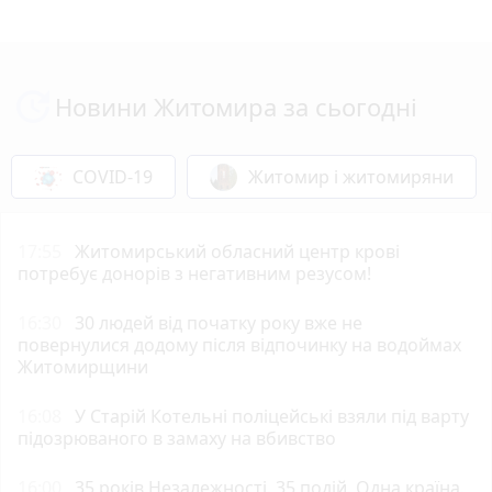
Новини Житомира за сьогодні
COVID-19
Житомир і житомиряни
17:55
Житомирський обласний центр крові
потребує донорів з негативним резусом!
16:30
30 людей від початку року вже не
повернулися додому після відпочинку на водоймах
Житомирщини
16:08
У Старій Котельні поліцейські взяли під варту
підозрюваного в замаху на вбивство
16:00
35 років Незалежності. 35 подій. Одна країна.