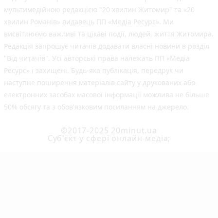
мультимедійною редакцією "20 хвилин Житомир" та «20
хвилин Романів» видавець ПП «Медіа Ресурс». Ми
висвітлюємо важливі та цікаві події, людей, життя Житомира.
Редакція запрошує читачів додавати власні новини в розділ
"Від читачів". Усі авторські права належать ПП «Медіа
Ресурс» і захищені. Будь-яка публiкацiя, передрук чи
наступне поширення матеріалів сайту у друкованих або
електронних засобах масової інформації можлива не більше
50% обсягу та з обов'язковим посиланням на джерело.
©2017-2025 20minut.ua
Cуб'єкт у сфері онлайн-медіа;