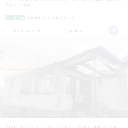
Одне серце
Фішингові посилання
Від читача
Всі новини
Підпишись
Сьогодні вранці у Березівці внаслідок удару