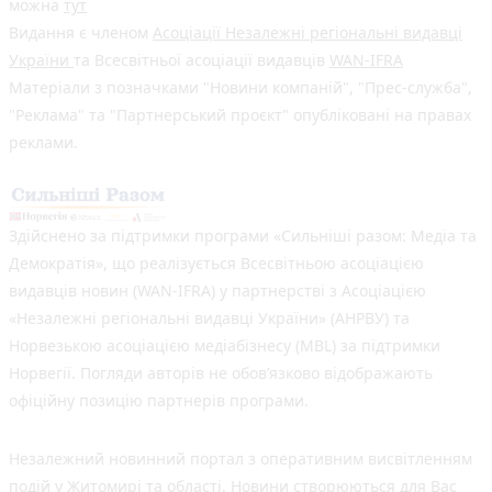
можна
тут
Видання є членом
Асоціації Незалежні регіональні видавці
України
та Всесвітньої асоціації видавців
WAN-IFRA
Матеріали з позначками "Новини компаній", "Прес-служба",
"Реклама" та "Партнерський проєкт" опубліковані на правах
реклами.
Здійснено за підтримки програми «Сильніші разом: Медіа та
Демократія», що реалізується Всесвітньою асоціацією
видавців новин (WAN-IFRA) у партнерстві з Асоціацією
«Незалежні регіональні видавці України» (АНРВУ) та
Норвезькою асоціацією медіабізнесу (MBL) за підтримки
Норвегії. Погляди авторів не обов’язково відображають
офіційну позицію партнерів програми.
Незалежний новинний портал з оперативним висвітленням
подій у Житомирі та області. Новини створюються для Вас