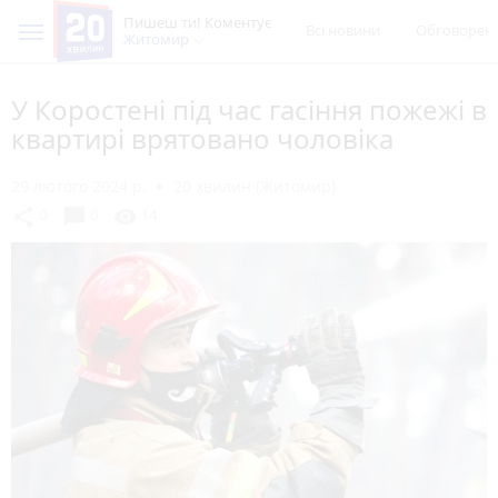
Пишеш ти! Коментує
Всі новини
Обговорен
Житомир
У Коростені під час гасіння пожежі в
квартирі врятовано чоловіка
29 лютого 2024 р.
20 хвилин (Житомир)
chat_bubble
share
visibility
0
0
14