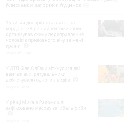
блискавки загорівся будинок
photo_camera
15 тисяч доларів за «квиток за
кордон»: 28-річний житомирянин
організував схему переправлення
чоловіків призовного віку за межі
країни
photo_camera
Вчора об 11:40
У ДТП біля Оліївки зіткнулися дві
вантажівки: рятувальники
деблокували одного з водіїв
photo_camera
Вчора о 10:20
У річці Мика в Радомишлі
зафіксовано масову загибель риби
photo_camera
Вчора о 12:20