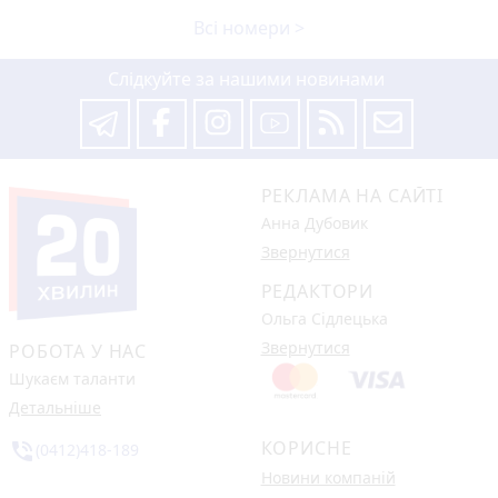
Всі номери >
Слідкуйте за нашими новинами
РЕКЛАМА НА САЙТІ
Анна Дубовик
Звернутися
РЕДАКТОРИ
Ольга Сідлецька
Звернутися
РОБОТА У НАС
Шукаєм таланти
Детальніше
КОРИСНЕ
phone_in_talk
(0412)418-189
Новини компаній