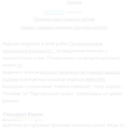
Огляди
Правила користування сайтом
Умови і правила надання платного доступу
Редакція керується в своїй роботі
"Кодексом етики
українського журналіста"
, затвердженим Комісією з
журналістської етики. Поскаржитись на матеріал до Комісії
можна
тут
Видання є членом
Асоціації Незалежні регіональні видавці
України
та Всесвітньої асоціації видавців
WAN-IFRA
Матеріали з позначками "Новини компаній", "Прес-служба",
"Реклама" та "Партнерський проєкт" опубліковані на правах
реклами.
Здійснено за підтримки програми «Сильніші разом: Медіа та