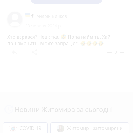
Андрій Бичков
23 червня 2024 р.
Хто всрався? Невістка. 🤣 Попа найміть. Хай
пошаманить. Може запрацює. 🤣🤣🤣🤣
reply
share
remove
add
0
Новини Житомира за сьогодні
COVID-19
Житомир і житомиряни