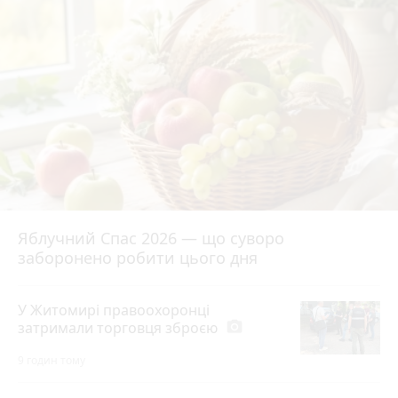
Яблучний Спас 2026 — що суворо
заборонено робити цього дня
У Житомирі правоохоронці
затримали торговця зброєю
photo_camera
9 годин тому