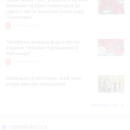
Захисник на Щиті повернувся до
рідного міста Захисник Олександр
Піонткевич
6
13 липня 2026 р.
Тарифи на холодну воду в містах
України. Чекаємо підвищення в
Житомирі?
6
14 липня 2026 р.
Маленького хлопчика, який зник
учора ввечері, розшукали
keyboard_arrow_right
Дивитись ще
СВІЖИЙ ВИПУСК