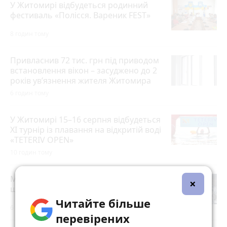
У Житомирі відбудеться родинний
фестиваль «Полісся. Вареник FEST»
8 годин тому
Привласнив 72 тис. грн під приводом
встановлення вікон – засуджено до 2
років ув’язнення жителя Житомира
6 годин тому
У Житомирі 15–16 серпня відбудеться
XI турнір із плавання на відкритій воді
«TETERIV OPEN»
10 годин тому
Ми й так сім'я: чи справді реєстрація
×
шлюбу нічого не змінює
Читайте більше
6 годин тому
перевірених