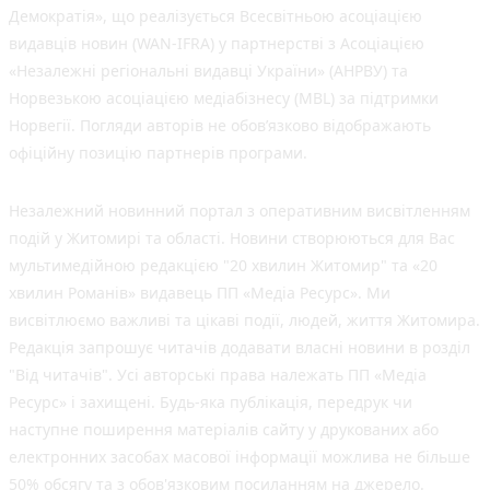
Демократія», що реалізується Всесвітньою асоціацією
видавців новин (WAN-IFRA) у партнерстві з Асоціацією
«Незалежні регіональні видавці України» (АНРВУ) та
Норвезькою асоціацією медіабізнесу (MBL) за підтримки
Норвегії. Погляди авторів не обов’язково відображають
офіційну позицію партнерів програми.
Незалежний новинний портал з оперативним висвітленням
подій у Житомирі та області. Новини створюються для Вас
мультимедійною редакцією "20 хвилин Житомир" та «20
хвилин Романів» видавець ПП «Медіа Ресурс». Ми
висвітлюємо важливі та цікаві події, людей, життя Житомира.
Редакція запрошує читачів додавати власні новини в розділ
"Від читачів". Усі авторські права належать ПП «Медіа
Ресурс» і захищені. Будь-яка публiкацiя, передрук чи
наступне поширення матеріалів сайту у друкованих або
електронних засобах масової інформації можлива не більше
50% обсягу та з обов'язковим посиланням на джерело.