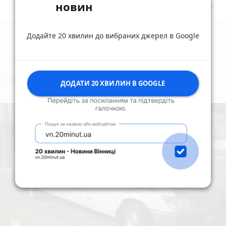
новин
keyboard_arrow_right
Дивитись ще
Додайте 20 хвилин до вибраних джерел в Google
коментують
Найчастіше
ДОДАТИ 20 ХВИЛИН В GOOGLE
19