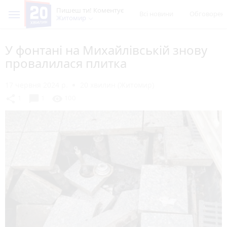
Пишеш ти! Коментує
Всі новини
Обговорен
Житомир
У фонтані на Михайлівській знову
провалилася плитка
17 червня 2024 р.
20 хвилин (Житомир)
chat_bubble
share
visibility
1
1
100