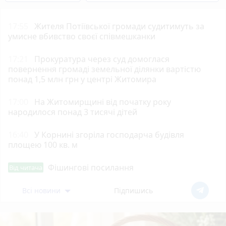
17:55
Жителя Потіївської громади судитимуть за
умисне вбивство своєї співмешканки
17:21
Прокуратура через суд домоглася
повернення громаді земельної ділянки вартістю
понад 1,5 млн грн у центрі Житомира
17:00
На Житомирщині від початку року
народилося понад 3 тисячі дітей
16:40
У Корнині згоріла господарча будівля
площею 100 кв. м
Фішингові посилання
Від читача
Всі новини
Підпишись