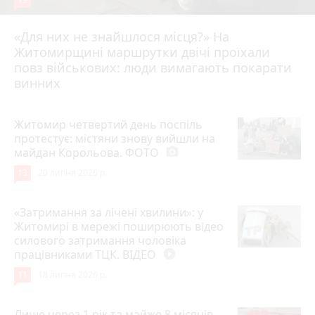
«Для них не знайшлося місця?» На
Житомирщині маршрутки двічі проїхали
17 липня 2026 р.
повз військових: люди вимагають покарати
винних
Житомир четвертий день поспіль
протестує: містяни знову вийшли на
майдан Корольова. ФОТО
photo_camera
13
20 липня 2026 р.
«Затримання за лічені хвилини»: у
Житомирі в мережі поширюють відео
силового затримання чоловіка
працівниками ТЦК. ВІДЕО
play_circle_filled
11
18 липня 2026 р.
Лише через 1 рік та майже 8 місяців