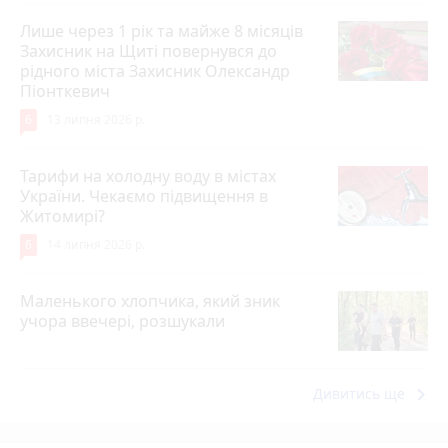
Лише через 1 рік та майже 8 місяців
Захисник на Щиті повернувся до
рідного міста Захисник Олександр
Піонткевич
6
13 липня 2026 р.
Тарифи на холодну воду в містах
України. Чекаємо підвищення в
Житомирі?
6
14 липня 2026 р.
Маленького хлопчика, який зник
учора ввечері, розшукали
keyboard_arrow_right
Дивитись ще