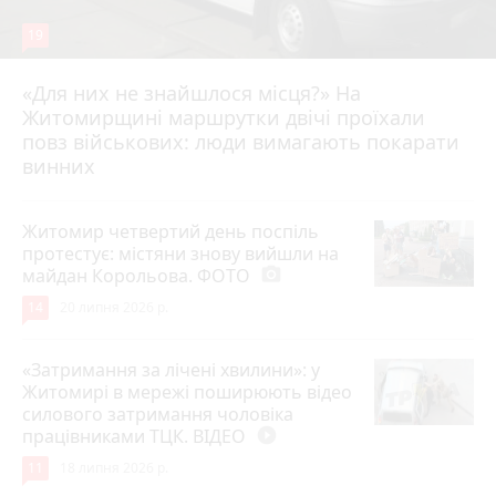
19
«Для них не знайшлося місця?» На
Житомирщині маршрутки двічі проїхали
17 липня 2026 р.
повз військових: люди вимагають покарати
винних
Житомир четвертий день поспіль
протестує: містяни знову вийшли на
майдан Корольова. ФОТО
photo_camera
14
20 липня 2026 р.
«Затримання за лічені хвилини»: у
Житомирі в мережі поширюють відео
силового затримання чоловіка
працівниками ТЦК. ВІДЕО
play_circle_filled
11
18 липня 2026 р.