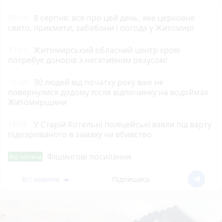
09:00
8 серпня: все про цей день, яке церковне
свято, прикмети, забобони і погода у Житомирі
17:55
Житомирський обласний центр крові
потребує донорів з негативним резусом!
16:30
30 людей від початку року вже не
повернулися додому після відпочинку на водоймах
Житомирщини
16:08
У Старій Котельні поліцейські взяли під варту
підозрюваного в замаху на вбивство
Фішингові посилання
Від читача
Всі новини
Підпишись