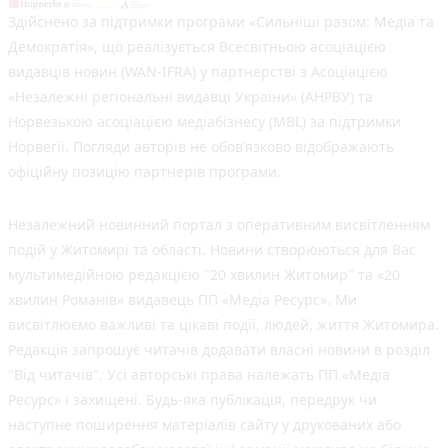
Здійснено за підтримки програми «Сильніші разом: Медіа та
Демократія», що реалізується Всесвітньою асоціацією
видавців новин (WAN-IFRA) у партнерстві з Асоціацією
«Незалежні регіональні видавці України» (АНРВУ) та
Норвезькою асоціацією медіабізнесу (MBL) за підтримки
Норвегії. Погляди авторів не обов’язково відображають
офіційну позицію партнерів програми.
Незалежний новинний портал з оперативним висвітленням
подій у Житомирі та області. Новини створюються для Вас
мультимедійною редакцією "20 хвилин Житомир" та «20
хвилин Романів» видавець ПП «Медіа Ресурс». Ми
висвітлюємо важливі та цікаві події, людей, життя Житомира.
Редакція запрошує читачів додавати власні новини в розділ
"Від читачів". Усі авторські права належать ПП «Медіа
Ресурс» і захищені. Будь-яка публiкацiя, передрук чи
наступне поширення матеріалів сайту у друкованих або