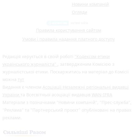
Новини компаній
Огляди
Правила користування сайтом
Умови і правила надання платного доступу
Редакція керується в своїй роботі
"Кодексом етики
українського журналіста"
, затвердженим Комісією з
журналістської етики. Поскаржитись на матеріал до Комісії
можна
тут
Видання є членом
Асоціації Незалежні регіональні видавці
України
та Всесвітньої асоціації видавців
WAN-IFRA
Матеріали з позначками "Новини компаній", "Прес-служба",
"Реклама" та "Партнерський проєкт" опубліковані на правах
реклами.