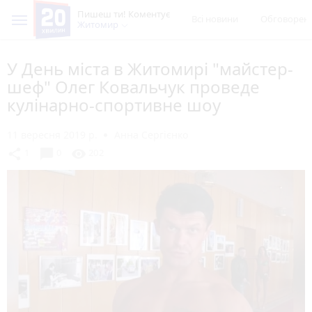
Пишеш ти! Коментує
Всі новини
Обговорен
Житомир
У День міста в Житомирі "майстер-
шеф" Олег Ковальчук проведе
кулінарно-спортивне шоу
11 вересня 2019 р.
Анна Сергієнко
chat_bubble
share
visibility
1
0
202