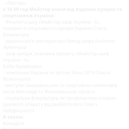
- «Твістер»
о 16.00 год Майстер класи від відомих кухарів та
спортсменів України:
- Фіналіста шоу «Майстер-шеф України - 6»,
головного спортивного кухаря України Олега
Ковальчука
- українського ресторатора бренд шефа Анатолія
Лукянчука
- шеф-кухаря, учасника проекту «Майстер-шеф
України - 6»
Коби Кравеішвілі
- чемпіонки України по фітнес бікіні 2019 Ольги
Волконської
- виступи танцювальних та спортивних колективів
міста Житомир та Житомирської області
- лікувальна фізкультура, як профілактика опорно-
рухового апарату від реабілітолога Олега
Лєбідінського
А також:
Конкурси