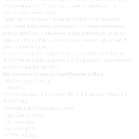
Житомира» та ГО "Центр розвитку громади та
суспільної комунікації".
Ігри - це інструмент який дозволяє моделювати
суспільні відносини, розвивати логічне мислення,
вчить приймати рішення, моделювати ситуації та
вихід з них, являються альтернативою гаджетам. Є
джерелом емоцій!
А головне, це інструмент, який доступний всім - в
бібліотеках міста, окрема в «Ігрофікаційному центрі»
в бібліотеці-філіалі №4.
Ви матимете змогу спробувати себе в:
- Вуличному гольфі
- Дженга
Ознайомитись з виставка ігр, в які можна зіграти в
бібліотеці:
- Мандрівка Житомирщиною
- Гра Світ Громад
- Логічні ігри
- Гра «4 в ряд»
- «П’ятнашки»