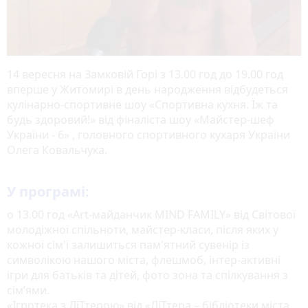
14 вересня на Замковій Горі з 13.00 год до 19.00 год
вперше у Житомирі в день народження відбудеться
кулінарно-спортивне шоу «Спортивна кухня. Їж та
будь здоровий!» від фіналіста шоу «Майстер-шеф
України - 6» , головного спортивного кухаря України
Олега Ковальчука.
У програмі:
о 13.00 год «Art-майданчик MIND FAMILY» від Світової
молодіжної спільноти, майстер-класи, після яких у
кожної сім'ї залишиться пам'ятний сувенір із
символікою нашого міста, флешмоб, інтер-активні
ігри для батьків та дітей, фото зона та спілкування з
сім’ями.
«Ігротека з ЛіТтерою» від «ЛіТтера – бібліотеки міста