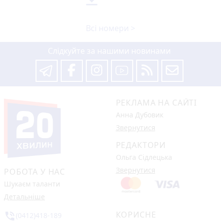
Всі номери >
Слідкуйте за нашими новинами
РЕКЛАМА НА САЙТІ
Анна Дубовик
Звернутися
РЕДАКТОРИ
Ольга Сідлецька
Звернутися
РОБОТА У НАС
Шукаєм таланти
Детальніше
КОРИСНЕ
phone_in_talk
(0412)418-189