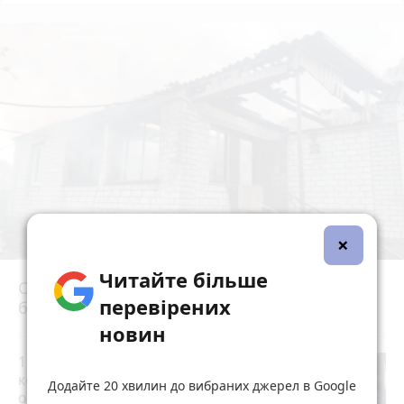
×
Читайте більше
Сьогодні вранці у Березівці внаслідок удару
перевірених
блискавки загорівся будинок
photo_camera
новин
15 тисяч доларів за «квиток за
кордон»: 28-річний житомирянин
Додайте 20 хвилин до вибраних джерел в Google
організував схему переправлення