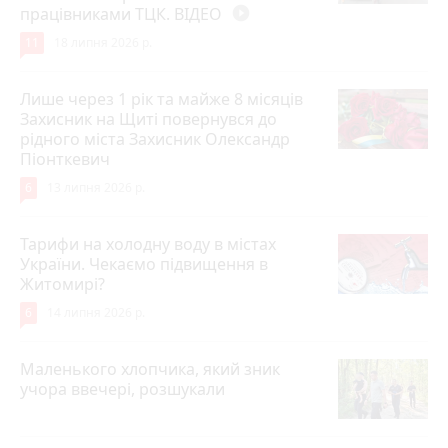
працівниками ТЦК. ВІДЕО
play_circle_filled
11
18 липня 2026 р.
Лише через 1 рік та майже 8 місяців
Захисник на Щиті повернувся до
рідного міста Захисник Олександр
Піонткевич
6
13 липня 2026 р.
Тарифи на холодну воду в містах
України. Чекаємо підвищення в
Житомирі?
6
14 липня 2026 р.
Маленького хлопчика, який зник
учора ввечері, розшукали