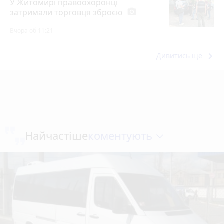
У Житомирі правоохоронці
затримали торговця зброєю
photo_camera
Вчора об 11:21
keyboard_arrow_right
Дивитись ще
коментують
Найчастіше