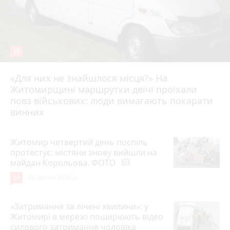
19
«Для них не знайшлося місця?» На
Житомирщині маршрутки двічі проїхали
17 липня 2026 р.
повз військових: люди вимагають покарати
винних
Житомир четвертий день поспіль
протестує: містяни знову вийшли на
майдан Корольова. ФОТО
photo_camera
14
20 липня 2026 р.
«Затримання за лічені хвилини»: у
Житомирі в мережі поширюють відео
силового затримання чоловіка