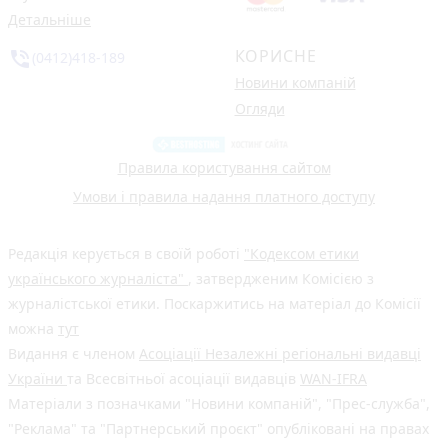
Детальніше
КОРИСНЕ
phone_in_talk
(0412)418-189
Новини компаній
Огляди
Правила користування сайтом
Умови і правила надання платного доступу
Редакція керується в своїй роботі
"Кодексом етики
українського журналіста"
, затвердженим Комісією з
журналістської етики. Поскаржитись на матеріал до Комісії
можна
тут
Видання є членом
Асоціації Незалежні регіональні видавці
України
та Всесвітньої асоціації видавців
WAN-IFRA
Матеріали з позначками "Новини компаній", "Прес-служба",
"Реклама" та "Партнерський проєкт" опубліковані на правах