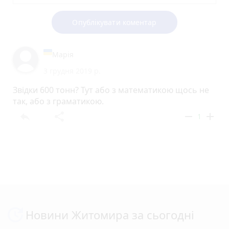
Опублікувати коментар
Марія
3 грудня 2019 р.
Звідки 600 тонн? Тут або з математикою щось не
так, або з граматикою.
reply
share
remove
add
1
Новини Житомира за сьогодні