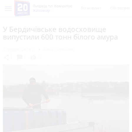
Пишеш ти! Коментує
Всі новини
Обговорен
Житомир
У Бердичівське водосховище
випустили 600 тонн білого амура
3 грудня 2019 р.
Анна Сергієнко
chat_bubble
share
visibility
1
1
51