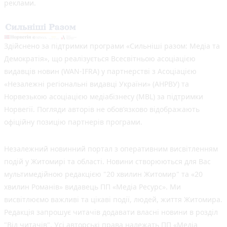
реклами.
Здійснено за підтримки програми «Сильніші разом: Медіа та
Демократія», що реалізується Всесвітньою асоціацією
видавців новин (WAN-IFRA) у партнерстві з Асоціацією
«Незалежні регіональні видавці України» (АНРВУ) та
Норвезькою асоціацією медіабізнесу (MBL) за підтримки
Норвегії. Погляди авторів не обов’язково відображають
офіційну позицію партнерів програми.
Незалежний новинний портал з оперативним висвітленням
подій у Житомирі та області. Новини створюються для Вас
мультимедійною редакцією "20 хвилин Житомир" та «20
хвилин Романів» видавець ПП «Медіа Ресурс». Ми
висвітлюємо важливі та цікаві події, людей, життя Житомира.
Редакція запрошує читачів додавати власні новини в розділ
"Від читачів". Усі авторські права належать ПП «Медіа