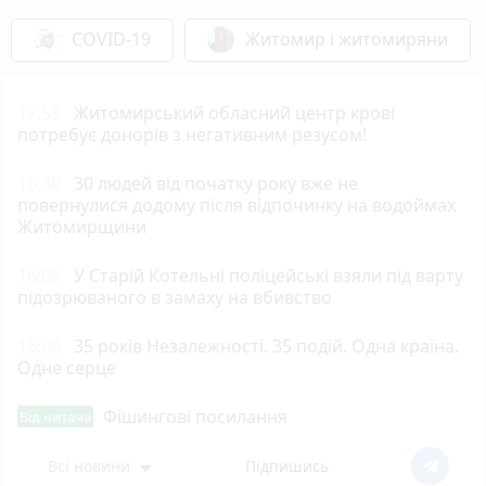
COVID-19
Житомир і житомиряни
17:55
Житомирський обласний центр крові
потребує донорів з негативним резусом!
16:30
30 людей від початку року вже не
повернулися додому після відпочинку на водоймах
Житомирщини
16:08
У Старій Котельні поліцейські взяли під варту
підозрюваного в замаху на вбивство
16:00
35 років Незалежності. 35 подій. Одна країна.
Одне серце
Фішингові посилання
Від читача
Всі новини
Підпишись