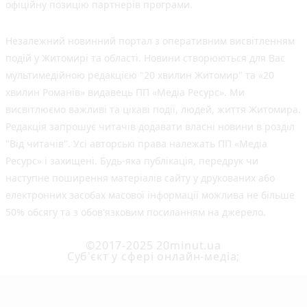
офіційну позицію партнерів програми.
Незалежний новинний портал з оперативним висвітленням
подій у Житомирі та області. Новини створюються для Вас
мультимедійною редакцією "20 хвилин Житомир" та «20
хвилин Романів» видавець ПП «Медіа Ресурс». Ми
висвітлюємо важливі та цікаві події, людей, життя Житомира.
Редакція запрошує читачів додавати власні новини в розділ
"Від читачів". Усі авторські права належать ПП «Медіа
Ресурс» і захищені. Будь-яка публiкацiя, передрук чи
наступне поширення матеріалів сайту у друкованих або
електронних засобах масової інформації можлива не більше
50% обсягу та з обов'язковим посиланням на джерело.
©2017-2025 20minut.ua
Cуб'єкт у сфері онлайн-медіа;