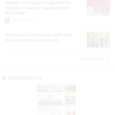
Тарифи на холодну воду в містах
України. Чекаємо підвищення в
Житомирі?
6
14 липня 2026 р.
Маленького хлопчика, який зник
учора ввечері, розшукали
keyboard_arrow_right
Дивитись ще
СВІЖИЙ ВИПУСК