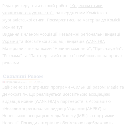
Редакція керується в своїй роботі
"Кодексом етики
українського журналіста"
, затвердженим Комісією з
журналістської етики. Поскаржитись на матеріал до Комісії
можна
тут
Видання є членом
Асоціації Незалежні регіональні видавці
України
та Всесвітньої асоціації видавців
WAN-IFRA
Матеріали з позначками "Новини компаній", "Прес-служба",
"Реклама" та "Партнерський проєкт" опубліковані на правах
реклами.
Здійснено за підтримки програми «Сильніші разом: Медіа та
Демократія», що реалізується Всесвітньою асоціацією
видавців новин (WAN-IFRA) у партнерстві з Асоціацією
«Незалежні регіональні видавці України» (АНРВУ) та
Норвезькою асоціацією медіабізнесу (MBL) за підтримки
Норвегії. Погляди авторів не обов’язково відображають