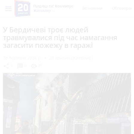
Пишеш ти! Коментує
Всі новини
Обговорен
Житомир
У Бердичеві троє людей
травмувалися під час намагання
загасити пожежу в гаражі
16 березня 2026 р.
20 хвилин (Житомир)
chat_bubble
share
visibility
0
0
35