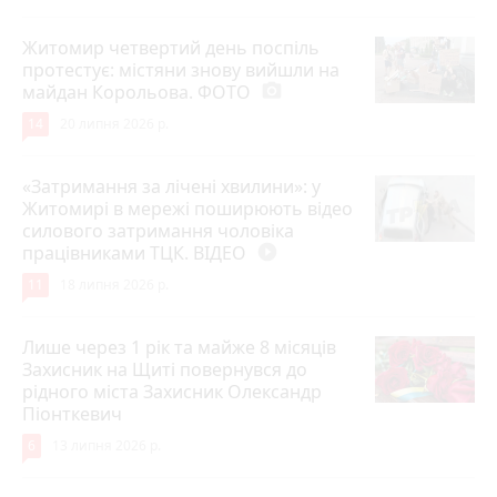
Житомир четвертий день поспіль
протестує: містяни знову вийшли на
майдан Корольова. ФОТО
photo_camera
14
20 липня 2026 р.
«Затримання за лічені хвилини»: у
Житомирі в мережі поширюють відео
силового затримання чоловіка
працівниками ТЦК. ВІДЕО
play_circle_filled
11
18 липня 2026 р.
Лише через 1 рік та майже 8 місяців
Захисник на Щиті повернувся до
рідного міста Захисник Олександр
Піонткевич
6
13 липня 2026 р.