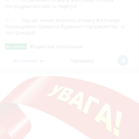
07:55
Після нічної атаки в Житомирі почала
погіршуватися якість повітря
07:42
Під час нічної ворожої атаки у Житомирі
пошкоджено приватні будинки і підприємство - є
постраждалі
Фішингові посилання
Від читача
Всі новини
Підпишись