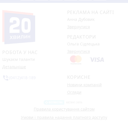
РЕКЛАМА НА САЙТІ
Анна Дубовик
Звернутися
РЕДАКТОРИ
Ольга Сідлецька
Звернутися
РОБОТА У НАС
Шукаєм таланти
Детальніше
КОРИСНЕ
phone_in_talk
(0412)418-189
Новини компаній
Огляди
Правила користування сайтом
Умови і правила надання платного доступу