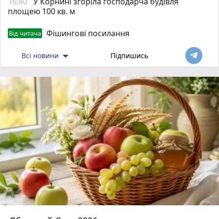
16:40
У Корнині згоріла господарча будівля
площею 100 кв. м
Фішингові посилання
Від читача
Всі новини
Підпишись