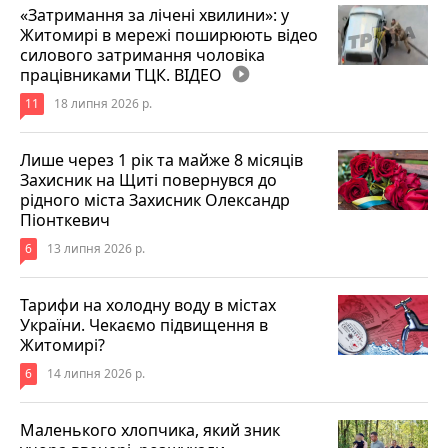
«Затримання за лічені хвилини»: у
Житомирі в мережі поширюють відео
силового затримання чоловіка
працівниками ТЦК. ВІДЕО
play_circle_filled
11
18 липня 2026 р.
Лише через 1 рік та майже 8 місяців
Захисник на Щиті повернувся до
рідного міста Захисник Олександр
Піонткевич
6
13 липня 2026 р.
Тарифи на холодну воду в містах
України. Чекаємо підвищення в
Житомирі?
6
14 липня 2026 р.
Маленького хлопчика, який зник