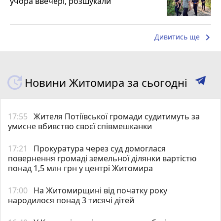
учора ввечері, розшукали
keyboard_arrow_right
Дивитись ще
Новини Житомира за сьогодні
17:55
Жителя Потіївської громади судитимуть за
умисне вбивство своєї співмешканки
17:21
Прокуратура через суд домоглася
повернення громаді земельної ділянки вартістю
понад 1,5 млн грн у центрі Житомира
17:00
На Житомирщині від початку року
народилося понад 3 тисячі дітей