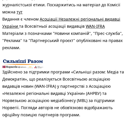
журналістської етики. Поскаржитись на матеріал до Комісії
можна
тут
Видання є членом
Асоціації Незалежні регіональні видавці
України
та Всесвітньої асоціації видавців
WAN-IFRA
Матеріали з позначками "Новини компаній", "Прес-служба",
"Реклама" та "Партнерський проєкт" опубліковані на правах
реклами.
Здійснено за підтримки програми «Сильніші разом: Медіа та
Демократія», що реалізується Всесвітньою асоціацією
видавців новин (WAN-IFRA) у партнерстві з Асоціацією
«Незалежні регіональні видавці України» (АНРВУ) та
Норвезькою асоціацією медіабізнесу (MBL) за підтримки
Норвегії. Погляди авторів не обов’язково відображають
офіційну позицію партнерів програми.