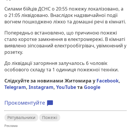
Силами бійців ДСНС о 20:55 пожежу локалізовано, а
о 21:05 ліквідовано. Внаслідок надзвичайної події
вогнем пошкоджено ліжко та домашні речі в кімнаті.
Попередньо встановлено, що причиною пожежі
стало коротке замкнення в електромережі. В кімнаті
виявлено зіпсований електрообігрівач, увімкнений у
розетку.
До ліквідації загоряння залучалось 6 чоловік
особового складу та 1 одиниця пожежної техніки.
Слідкуйте за новинами Житомира у
Facebook
,
Telegram
,
Instagram
,
YouTube
та
Google
Прокоментуйте
chat_bubble
Рятувальники
Пожежі