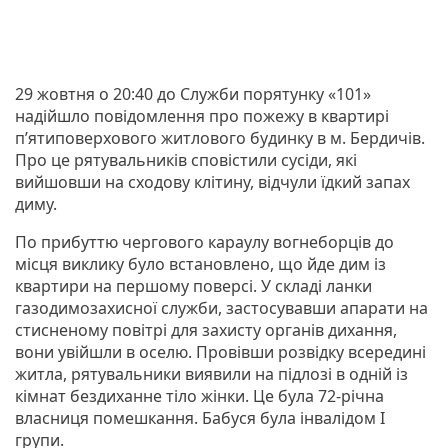
29 жовтня о 20:40 до Служби порятунку «101»
надійшло повідомлення про пожежу в квартирі
п’ятиповерхового житлового будинку в м. Бердичів.
Про це рятувальників сповістили сусіди, які
вийшовши на сходову клітину, відчули їдкий запах
диму.
По прибуттю чергового караулу вогнеборців до
місця виклику було встановлено, що йде дим із
квартири на першому поверсі. У складі ланки
газодимозахисної служби, застосувавши апарати на
стисненому повітрі для захисту органів дихання,
вони увійшли в оселю. Провівши розвідку всередині
житла, рятувальники виявили на підлозі в одній із
кімнат бездиханне тіло жінки. Це була 72-річна
власниця помешкання. Бабуся була інвалідом І
групи.