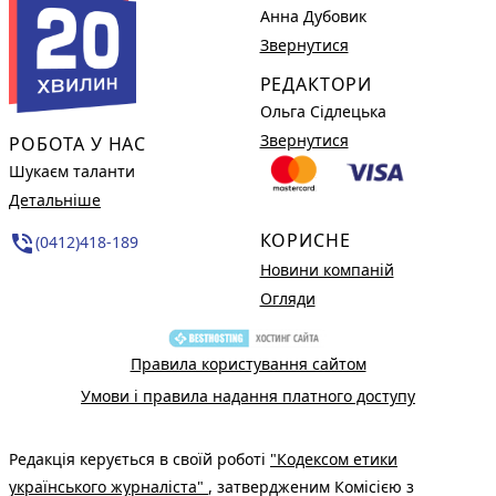
Анна Дубовик
Звернутися
РЕДАКТОРИ
Ольга Сідлецька
Звернутися
РОБОТА У НАС
Шукаєм таланти
Детальніше
КОРИСНЕ
phone_in_talk
(0412)418-189
Новини компаній
Огляди
Правила користування сайтом
Умови і правила надання платного доступу
Редакція керується в своїй роботі
"Кодексом етики
українського журналіста"
, затвердженим Комісією з