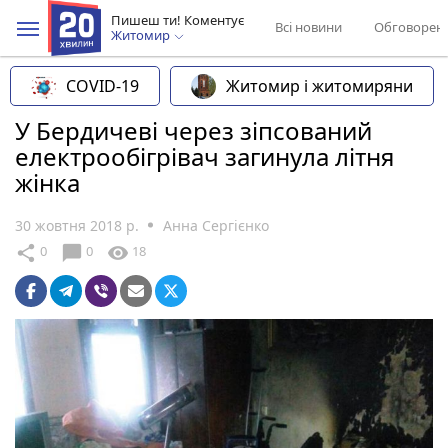
Пишеш ти! Коментує
Всі новини
Обговорен
Житомир
COVID-19
Житомир і житомиряни
У Бердичеві через зіпсований
електрообігрівач загинула літня
жінка
30 жовтня 2018 р.
Анна Сергієнко
chat_bubble
share
visibility
0
0
18