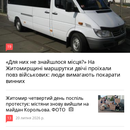
19
«Для них не знайшлося місця?» На
Житомирщині маршрутки двічі проїхали
17 липня 2026 р.
повз військових: люди вимагають покарати
винних
Житомир четвертий день поспіль
протестує: містяни знову вийшли на
майдан Корольова. ФОТО
photo_camera
13
20 липня 2026 р.