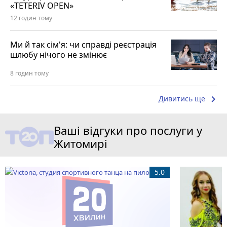
«TETERIV OPEN»
12 годин тому
Ми й так сім'я: чи справді реєстрація
шлюбу нічого не змінює
8 годин тому
keyboard_arrow_right
Дивитись ще
Ваші відгуки про послуги у
Житомирі
5.0