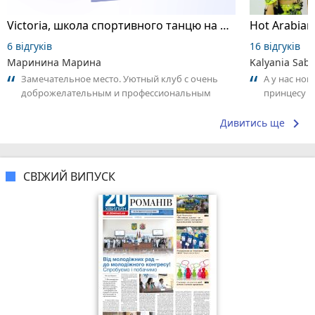
Victoria, школа спортивного танцю на пілоні
6 відгуків
16 відгуків
Маринина Марина
Kalyania Sabe
Замечательное место. Уютный клуб с очень
А у нас нов
доброжелательным и профессиональным
принцесу т
коллективом.
keyboard_arrow_right
Дивитись ще
СВІЖИЙ ВИПУСК