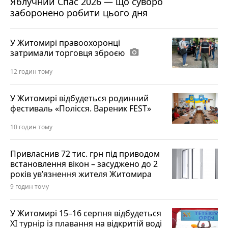
Яблучний Спас 2026 — що суворо
заборонено робити цього дня
У Житомирі правоохоронці
затримали торговця зброєю
photo_camera
12 годин тому
У Житомирі відбудеться родинний
фестиваль «Полісся. Вареник FEST»
10 годин тому
Привласнив 72 тис. грн під приводом
встановлення вікон – засуджено до 2
років ув’язнення жителя Житомира
9 годин тому
У Житомирі 15–16 серпня відбудеться
XI турнір із плавання на відкритій воді