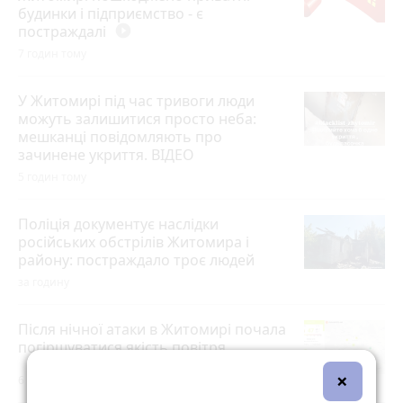
будинки і підприємство - є
постраждалі
play_circle_filled
7 годин тому
У Житомирі під час тривоги люди
можуть залишитися просто неба:
мешканці повідомляють про
зачинене укриття. ВІДЕО
5 годин тому
Поліція документує наслідки
російських обстрілів Житомира і
району: постраждало троє людей
за годину
Після нічної атаки в Житомирі почала
погіршуватися якість повітря
×
6 годин тому