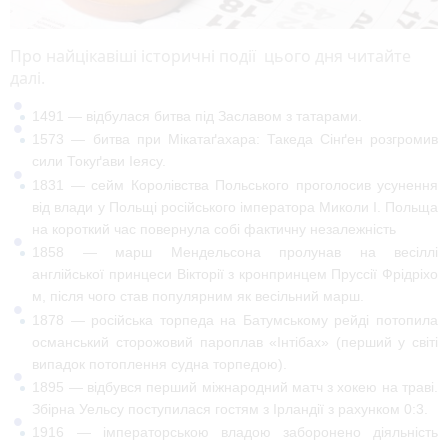
Про найцікавіші історичні події цього дня читайте
далі.
1491
— відбулася
битва під Заславом
з татарами.
1573
— битва при Мікатаґахара:
Такеда Сінґен
розгромив
сили
Токуґави Іеясу
.
1831
—
сейм
Королівства Польського
проголосив усунення
від влади у Польщі російського імператора
Миколи I
. Польща
на короткий час повернула собі фактичну незалежність
1858
—
марш Мендельсона
пролунав на весіллі
англійської
принцеси
Вікторії
з
кронпринцем
Пруссії
Фрідріхо
м
, після чого став популярним як весільний марш.
1878
— російська
торпеда
на
Батумському
рейді потопила
османський сторожовий пароплав «Інтібах» (перший у світі
випадок потоплення судна торпедою).
1895
— відбувся перший міжнародний матч з
хокею на траві
.
Збірна Уельсу поступилася гостям з Ірландії з рахунком 0:3.
1916
— імператорською владою заборонено діяльність