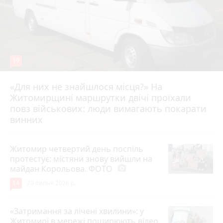
19
«Для них не знайшлося місця?» На
Житомирщині маршрутки двічі проїхали
17 липня 2026 р.
повз військових: люди вимагають покарати
винних
Житомир четвертий день поспіль
протестує: містяни знову вийшли на
майдан Корольова. ФОТО
photo_camera
14
20 липня 2026 р.
«Затримання за лічені хвилини»: у
Житомирі в мережі поширюють відео