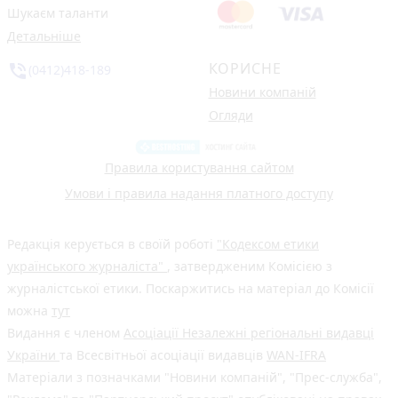
Шукаєм таланти
Детальніше
КОРИСНЕ
phone_in_talk
(0412)418-189
Новини компаній
Огляди
Правила користування сайтом
Умови і правила надання платного доступу
Редакція керується в своїй роботі
"Кодексом етики
українського журналіста"
, затвердженим Комісією з
журналістської етики. Поскаржитись на матеріал до Комісії
можна
тут
Видання є членом
Асоціації Незалежні регіональні видавці
України
та Всесвітньої асоціації видавців
WAN-IFRA
Матеріали з позначками "Новини компаній", "Прес-служба",