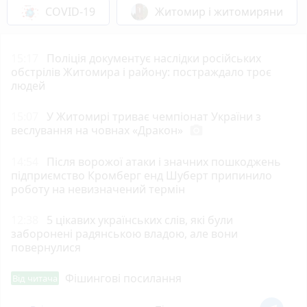
COVID-19
Житомир і житомиряни
15:17
Поліція документує наслідки російських
обстрілів Житомира і району: постраждало троє
людей
15:07
У Житомирі триває чемпіонат України з
веслування на човнах «Дракон»
photo_camera
14:54
Після ворожої атаки і значних пошкоджень
підприємство Кромберг енд Шуберт припинило
роботу на невизначений термін
12:38
5 цікавих українських слів, які були
заборонені радянською владою, але вони
повернулися
Фішингові посилання
Від читача