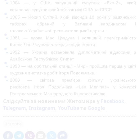
1964
— у США запущений супутник «Ехо-2», який
встановив
супутниковий зв'язок
між
США
та
СРСР
.
1965
—
Йосип Сліпий
, який відсидів 18 років у радянських
таборах, обраний у
Ватикані
кардиналом
і
головою
Української греко-католицької церкви
.
1981
— вдова
Мао Цзедуна
і колишній прем'єр-міністр
Китаю
Чан Чжунчжао
засуджені до страти
1992
—
Україна
встановила дипломатичні відносини з
Арабською Республікою
Єгипет
.
1993
— на орбітальній станції
«Мир»
пройшла перша у світі
художня виставка робіт
Ігоря Подольчака
.
2008
— світова прем'єра фільму українського
режисера
Ігоря Подольчака
«Las Meninas»
у конкурсі
Ротердамського Міжнародного Кінофестивалю.
Слідкуйте за новинами Житомира у
Facebook
,
Telegram
,
Instagram
,
YouTube
та
Google
історія