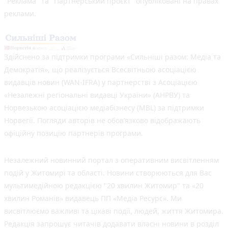
"Реклама" та "Партнерський проєкт" опубліковані на правах
реклами.
Здійснено за підтримки програми «Сильніші разом: Медіа та
Демократія», що реалізується Всесвітньою асоціацією
видавців новин (WAN-IFRA) у партнерстві з Асоціацією
«Незалежні регіональні видавці України» (АНРВУ) та
Норвезькою асоціацією медіабізнесу (MBL) за підтримки
Норвегії. Погляди авторів не обов’язково відображають
офіційну позицію партнерів програми.
Незалежний новинний портал з оперативним висвітленням
подій у Житомирі та області. Новини створюються для Вас
мультимедійною редакцією "20 хвилин Житомир" та «20
хвилин Романів» видавець ПП «Медіа Ресурс». Ми
висвітлюємо важливі та цікаві події, людей, життя Житомира.
Редакція запрошує читачів додавати власні новини в розділ