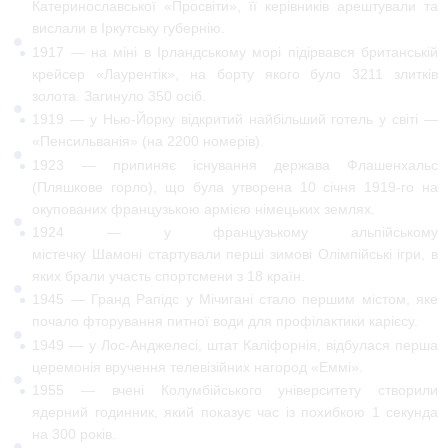
Катеринославської «Просвіти», її керівників арештували та
вислали в Іркутську губернію.
1917
— на міні в
Ірландському морі
підірвався британській
крейсер «Лаурентік», на борту якого було 3211 злитків
золота. Загинуло 350 осіб.
1919
— у
Нью-Йорку
відкритий найбільший готель у світі —
«Пенсильванія» (на 2200 номерів).
1923
— припиняє існування держава Флашенхальс
(Пляшкове горло), що була утворена 10 січня 1919-го на
окупованих французькою армією німецьких землях.
1924
— у французькому альпійському
містечку
Шамоні
стартували
перші зимові Олімпійські ігри
, в
яких брали участь спортсмени з 18 країн.
1945
—
Гранд Рапідс
у
Мічигані
стало першим містом, яке
почало фторування питної води для профілактики
карієсу
.
1949
— у
Лос-Анджелесі
,
штат Каліфорнія
, відбулася перша
церемонія вручення телевізійних нагород
«Еммі»
.
1955
— вчені
Колумбійського університету
створили
ядерний
годинник
, який показує час із похибкою 1 секунда
на 300 років.