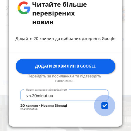
Читайте більше
У Житомирі триває чемпіонат України
перевірених
з веслування на човнах «Дракон»
photo_camera
новин
за годину
Додайте 20 хвилин до вибраних джерел в Google
keyboard_arrow_right
Дивитись ще
ДОДАТИ 20 ХВИЛИН В GOOGLE
коментують
Найчастіше