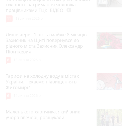
силового затримання чоловіка
працівниками ТЦК. ВІДЕО
play_circle_filled
11
18 липня 2026 р.
Лише через 1 рік та майже 8 місяців
Захисник на Щиті повернувся до
рідного міста Захисник Олександр
Піонткевич
6
13 липня 2026 р.
Тарифи на холодну воду в містах
України. Чекаємо підвищення в
Житомирі?
6
14 липня 2026 р.
Маленького хлопчика, який зник
учора ввечері, розшукали