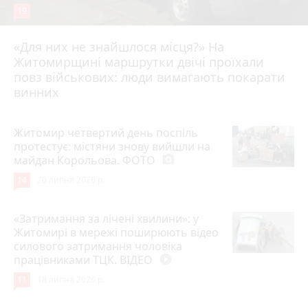
19
«Для них не знайшлося місця?» На
Житомирщині маршрутки двічі проїхали
17 липня 2026 р.
повз військових: люди вимагають покарати
винних
Житомир четвертий день поспіль
протестує: містяни знову вийшли на
майдан Корольова. ФОТО
photo_camera
14
20 липня 2026 р.
«Затримання за лічені хвилини»: у
Житомирі в мережі поширюють відео
силового затримання чоловіка
працівниками ТЦК. ВІДЕО
play_circle_filled
11
18 липня 2026 р.