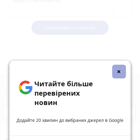
Опублікувати коментар
×
Читайте більше
Новини Житомира за сьогодні
перевірених
новин
COVID-19
Житомир і житомиряни
Додайте 20 хвилин до вибраних джерел в Google
15:17
Поліція документує наслідки російських
обстрілів Житомира і району: постраждало троє