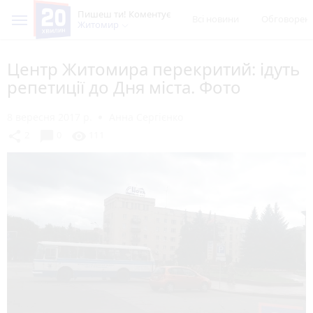
Пишеш ти! Коментує
Всі новини
Обговорен
Житомир
Центр Житомира перекритий: ідуть
репетиції до Дня міста. Фото
8 вересня 2017 р.
Анна Сергієнко
chat_bubble
share
visibility
2
0
111