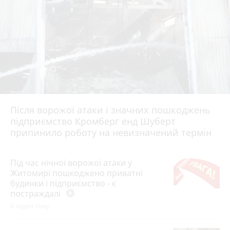
Після ворожої атаки і значних пошкоджень
підприємство Кромберг енд Шуберт
припинило роботу на невизначений термін
Під час нічної ворожої атаки у
Житомирі пошкоджено приватні
будинки і підприємство - є
постраждалі
play_circle_filled
8 годин тому