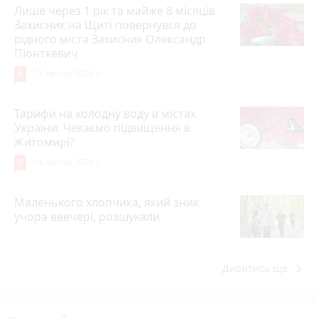
Лише через 1 рік та майже 8 місяців
Захисник на Щиті повернувся до
рідного міста Захисник Олександр
Піонткевич
6
13 липня 2026 р.
Тарифи на холодну воду в містах
України. Чекаємо підвищення в
Житомирі?
6
14 липня 2026 р.
Маленького хлопчика, який зник
учора ввечері, розшукали
keyboard_arrow_right
Дивитись ще