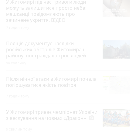
У Житомирі під час тривоги люди
можуть залишитися просто неба:
мешканці повідомляють про
зачинене укриття. ВІДЕО
7 годин тому
Поліція документує наслідки
російських обстрілів Житомира і
району: постраждало троє людей
за хвилину
Після нічної атаки в Житомирі почала
погіршуватися якість повітря
7 годин тому
У Житомирі триває чемпіонат України
з веслування на човнах «Дракон»
photo_camera
9 хвилин тому