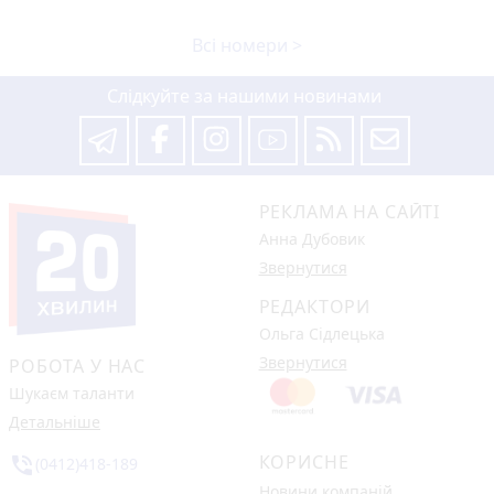
Всі номери >
Слідкуйте за нашими новинами
РЕКЛАМА НА САЙТІ
Анна Дубовик
Звернутися
РЕДАКТОРИ
Ольга Сідлецька
Звернутися
РОБОТА У НАС
Шукаєм таланти
Детальніше
КОРИСНЕ
phone_in_talk
(0412)418-189
Новини компаній