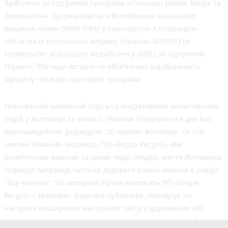
Здійснено за підтримки програми «Сильніші разом: Медіа та
Демократія», що реалізується Всесвітньою асоціацією
видавців новин (WAN-IFRA) у партнерстві з Асоціацією
«Незалежні регіональні видавці України» (АНРВУ) та
Норвезькою асоціацією медіабізнесу (MBL) за підтримки
Норвегії. Погляди авторів не обов’язково відображають
офіційну позицію партнерів програми.
Незалежний новинний портал з оперативним висвітленням
подій у Житомирі та області. Новини створюються для Вас
мультимедійною редакцією "20 хвилин Житомир" та «20
хвилин Романів» видавець ПП «Медіа Ресурс». Ми
висвітлюємо важливі та цікаві події, людей, життя Житомира.
Редакція запрошує читачів додавати власні новини в розділ
"Від читачів". Усі авторські права належать ПП «Медіа
Ресурс» і захищені. Будь-яка публiкацiя, передрук чи
наступне поширення матеріалів сайту у друкованих або
електронних засобах масової інформації можлива не більше