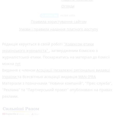
Огляди
Правила користування сайтом
Умови і правила надання платного доступу
Редакція керується в своїй роботі
"Кодексом етики
українського журналіста"
, затвердженим Комісією з
журналістської етики. Поскаржитись на матеріал до Комісії
можна
тут
Видання є членом
Асоціації Незалежні регіональні видавці
України
та Всесвітньої асоціації видавців
WAN-IFRA
Матеріали з позначками "Новини компаній", "Прес-служба",
"Реклама" та "Партнерський проєкт" опубліковані на правах
реклами.