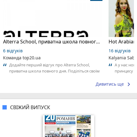
Alterra School, приватна школа повного дня
6 відгуків
16 відгуків
Команда top20.ua
Kalyania Sabe
Додайте перший відгук про Alterra School,
А у нас нов
приватна школа повного дня. Поділіться своїм
принцесу т
досвідом – що Вам сподобалось, а...
keyboard_arrow_right
Дивитись ще
СВІЖИЙ ВИПУСК