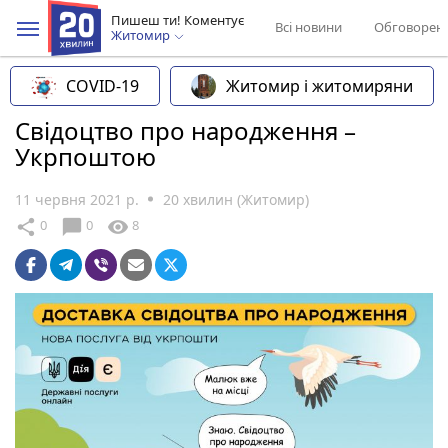
Пишеш ти! Коментує
Всі новини
Обговорен
Житомир
COVID-19
Житомир і житомиряни
Свідоцтво про народження –
Укрпоштою
11 червня 2021 р.
20 хвилин (Житомир)
chat_bubble
share
visibility
0
0
8