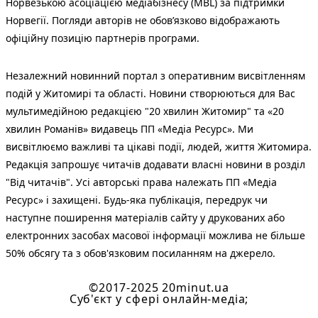
Норвезькою асоціацією медіабізнесу (MBL) за підтримки
Норвегії. Погляди авторів не обов’язково відображають
офіційну позицію партнерів програми.
Незалежний новинний портал з оперативним висвітленням
подій у Житомирі та області. Новини створюються для Вас
мультимедійною редакцією "20 хвилин Житомир" та «20
хвилин Романів» видавець ПП «Медіа Ресурс». Ми
висвітлюємо важливі та цікаві події, людей, життя Житомира.
Редакція запрошує читачів додавати власні новини в розділ
"Від читачів". Усі авторські права належать ПП «Медіа
Ресурс» і захищені. Будь-яка публiкацiя, передрук чи
наступне поширення матеріалів сайту у друкованих або
електронних засобах масової інформації можлива не більше
50% обсягу та з обов'язковим посиланням на джерело.
©2017-2025 20minut.ua
Cуб'єкт у сфері онлайн-медіа;