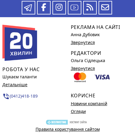
РЕКЛАМА НА САЙТІ
Анна Дубовик
Звернутися
РЕДАКТОРИ
Ольга Сідлецька
Звернутися
РОБОТА У НАС
Шукаєм таланти
Детальніше
КОРИСНЕ
phone_in_talk
(0412)418-189
Новини компаній
Огляди
Правила користування сайтом