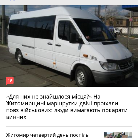
19
«Для них не знайшлося місця?» На
Житомирщині маршрутки двічі проїхали
17 липня 2026 р.
повз військових: люди вимагають покарати
винних
Житомир четвертий день поспіль