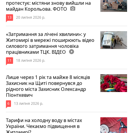
протестує: містяни знову вийшли на
майдан Корольова. ФОТО
photo_camera
13
20 липня 2026 р.
«Затримання за лічені хвилини»: у
Житомирі в мережі поширюють відео
силового затримання чоловіка
працівниками ТЦК. ВІДЕО
play_circle_filled
11
18 липня 2026 р.
Лише через 1 рік та майже 8 місяців
Захисник на Щиті повернувся до
рідного міста Захисник Олександр
Піонткевич
6
13 липня 2026 р.
Тарифи на холодну воду в містах
України. Чекаємо підвищення в
Житомирі?