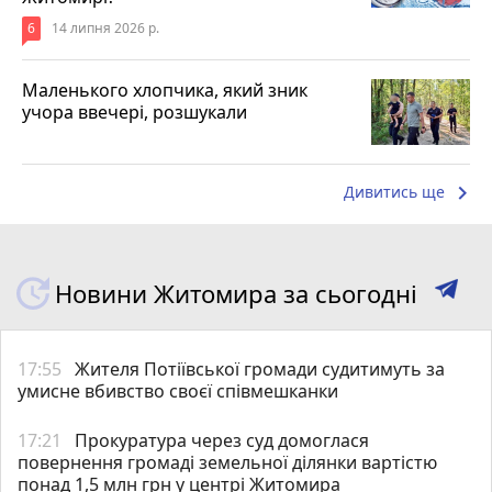
6
14 липня 2026 р.
Маленького хлопчика, який зник
учора ввечері, розшукали
keyboard_arrow_right
Дивитись ще
Новини Житомира за сьогодні
17:55
Жителя Потіївської громади судитимуть за
умисне вбивство своєї співмешканки
17:21
Прокуратура через суд домоглася
повернення громаді земельної ділянки вартістю
понад 1,5 млн грн у центрі Житомира