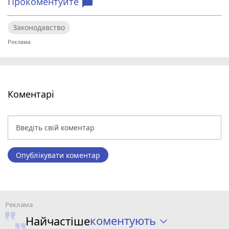
Прокоментуйте
chat_bubble
Законодавство
Коментарі
Опублікувати коментар
коментують
Найчастіше