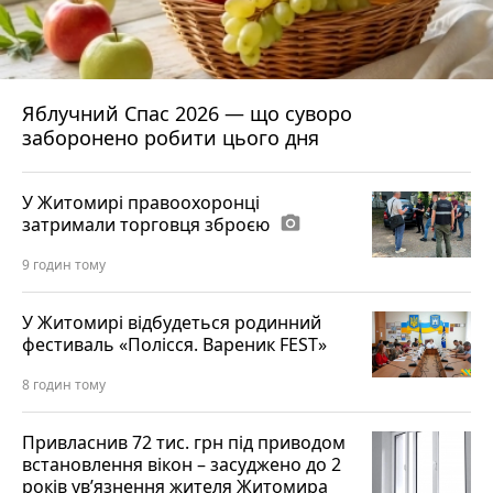
Яблучний Спас 2026 — що суворо
заборонено робити цього дня
У Житомирі правоохоронці
затримали торговця зброєю
photo_camera
9 годин тому
У Житомирі відбудеться родинний
фестиваль «Полісся. Вареник FEST»
8 годин тому
Привласнив 72 тис. грн під приводом
встановлення вікон – засуджено до 2
років ув’язнення жителя Житомира