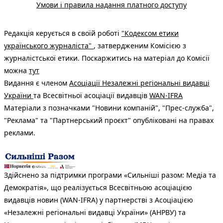
Умови і правила надання платного доступу
Редакція керується в своїй роботі
"Кодексом етики
українського журналіста"
, затвердженим Комісією з
журналістської етики. Поскаржитись на матеріал до Комісії
можна
тут
Видання є членом
Асоціації Незалежні регіональні видавці
України
та Всесвітньої асоціації видавців
WAN-IFRA
Матеріали з позначками "Новини компаній", "Прес-служба",
"Реклама" та "Партнерський проєкт" опубліковані на правах
реклами.
Здійснено за підтримки програми «Сильніші разом: Медіа та
Демократія», що реалізується Всесвітньою асоціацією
видавців новин (WAN-IFRA) у партнерстві з Асоціацією
«Незалежні регіональні видавці України» (АНРВУ) та