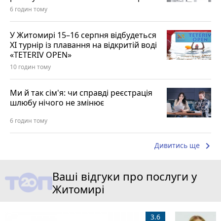
6 годин тому
У Житомирі 15–16 серпня відбудеться
XI турнір із плавання на відкритій воді
«TETERIV OPEN»
10 годин тому
Ми й так сім'я: чи справді реєстрація
шлюбу нічого не змінює
6 годин тому
keyboard_arrow_right
Дивитись ще
Ваші відгуки про послуги у
Житомирі
3.6