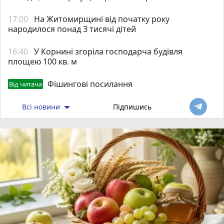
17:00
На Житомирщині від початку року
народилося понад 3 тисячі дітей
16:40
У Корнині згоріла господарча будівля
площею 100 кв. м
Фішингові посилання
Від читача
Всі новини
Підпишись