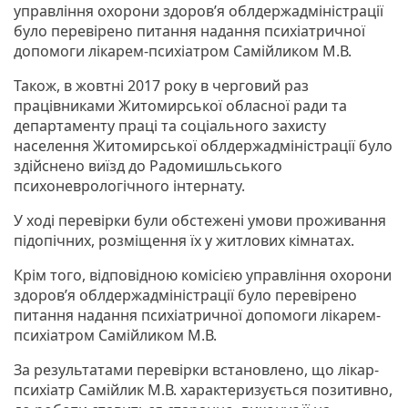
управління охорони здоров’я облдержадміністрації
було перевірено питання надання психіатричної
допомоги лікарем-психіатром Самійликом М.В.
Також, в жовтні 2017 року в черговий раз
працівниками Житомирської обласної ради та
департаменту праці та соціального захисту
населення Житомирської облдержадміністрації було
здійснено виїзд до Радомишльського
психоневрологічного інтернату.
У ході перевірки були обстежені умови проживання
підопічних, розміщення їх у житлових кімнатах.
Крім того, відповідною комісією управління охорони
здоров’я облдержадміністрації було перевірено
питання надання психіатричної допомоги лікарем-
психіатром Самійликом М.В.
За результатами перевірки встановлено, що лікар-
психіатр Самійлик М.В. характеризується позитивно,