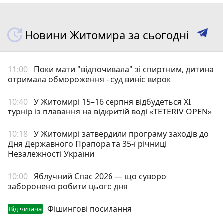
Новини Житомира за сьогодні
11:00
Поки мати "відпочивала" зі спиртним, дитина
отримала обмороження - суд виніс вирок
10:40
У Житомирі 15–16 серпня відбудеться XI
турнір із плавання на відкритій воді «TETERIV OPEN»
10:18
У Житомирі затвердили програму заходів до
Дня Державного Прапора та 35-ї річниці
Незалежності України
10:00
Яблучний Спас 2026 — що суворо
заборонено робити цього дня
Фішингові посилання
Від читача