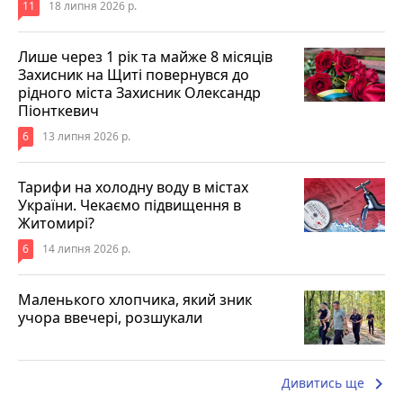
11
18 липня 2026 р.
Лише через 1 рік та майже 8 місяців
Захисник на Щиті повернувся до
рідного міста Захисник Олександр
Піонткевич
6
13 липня 2026 р.
Тарифи на холодну воду в містах
України. Чекаємо підвищення в
Житомирі?
6
14 липня 2026 р.
Маленького хлопчика, який зник
учора ввечері, розшукали
keyboard_arrow_right
Дивитись ще