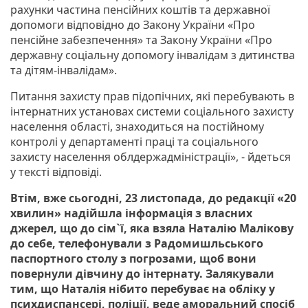
рахунки частина пенсійних коштів та державної
допомоги відповідно до Закону України «Про
пенсійне забезпечення» та Закону України «Про
державну соціальну допомогу інвалідам з дитинства
та дітям-інвалідам».
Питання захисту прав підопічних, які перебувають в
інтернатних установах системи соціального захисту
населення області, знаходиться на постійному
контролі у департаменті праці та соціального
захисту населення облдержадміністрації», - йдеться
у тексті відповіді.
Втім, вже сьогодні, 23 листопада, до редакції «20
хвилин» надійшла інформація з власних
джерел, що до сім`ї, яка взяла Наталію Малікову
до себе, телефонували з Радомишльського
паспортного столу з погрозами, щоб вони
повернули дівчину до інтернату. Залякували
тим, що Наталія нібито перебуває на обліку у
психдиспансері, поліції, веде аморальний спосіб