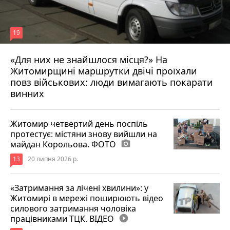
спальний корпус -замінено металеві ліжка
на дерев яні, закуплено згідно нормам
постільна білизна. На місці магазину була
19
відкрита кімната реабілітації для підопічних.
Для медицини закуплено два холодильники,
«Для них не знайшлося місця?» На
більше десяти кушеток. Те ,що ви пан Лагута
Житомирщині маршрутки двічі проїхали
17 липня 2026 р.
пишите в яких гарних умовах знаходяться
повз військових: люди вимагають покарати
підопічні , то це не заслуга Охотенко С.В., а
винних
всього трудового колективу, якого я
старалася зберегти і тільки просила щоб
змінили своє жорстоке відношення до
Житомир четвертий день поспіль
підопічних. І мені це вдалося,підопічні це
протестує: містяни знову вийшли на
майдан Корольова. ФОТО
photo_camera
замітили і говорять у відеофільмі =Ми проти
порнення кошар=
13
20 липня 2026 р.
«Затримання за лічені хвилини»: у
Житомирі в мережі поширюють відео
силового затримання чоловіка
працівниками ТЦК. ВІДЕО
play_circle_filled