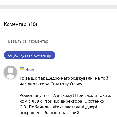
Коментарі (10)
Опублікувати коментар
Неля
То за що так щедро нагороджували на той
час директора Ігнатову Ольку
Родіонівну ??? А я скажу ! Приїзжала така ж
комісія , як і при в.о.директора Охотенко
С.В.. Побачили ліжка застелені ,двері
покрашені , банно-пральний