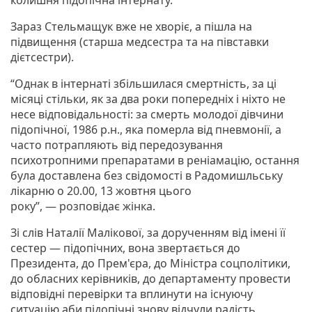
Зараз Стельмащук вже не хворіє, а пішла на
підвищення (старша медсестра та на півставки
дієтсестри).
“Однак в інтернаті збільшилася смертність, за ці
місяці стільки, як за два роки попередніх і ніхто не
несе відповідальності: за смерть молодої дівчини
підопічної, 1986 р.н., яка померла від пневмонії, а
часто потрапляють від передозування
психотропними препаратами в реніамацію, остання
була доставлена без свідомості в Радомишльську
лікарню о 20.00, 13 жовтня цього
року”, — розповідає жінка.
Зі слів Наталії Малікової, за дорученням від імені її
сестер — підопічних, вона звертається до
Президента, до Прем'єра, до Міністра соцполітики,
до обласних керівників, до департаменту провести
відповідні перевірки та вплинути на існуючу
ситуацію аби підопічні знову відчули радість,