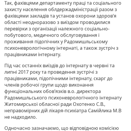
Так, фахівцями департаменту праці та соціального
захисту населення облдержадміністрації разом з
фахівцями закладів та установ охорони здоров’я
області неодноразово з виїздом проводилися
перевірки з організації належного соціально-
побутового, медичного обслуговування і
проживання підопічних у Радомишльському
психоневрологічному інтернаті, а також зустріч з
працівниками інтернату.
Під час останніх виїздів до інтернату в червні та
липні 2017 року та проведення зустрічі з
працівниками, підопічними інтернату, скарг до
членів робочої групи щодо виконання
функціональних обов’язків в.о. директора
Радомишльського психоневрологічного інтернату
Житомирської обласної ради Охотенко С.В.,
неправомірних дій лікаря-психіатра Самійлика М.В
не надходило.
Одночасно зазначаємо, що відповідною комісією