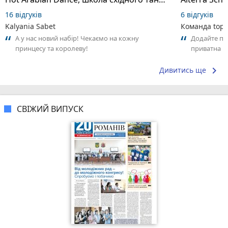
16 відгуків
6 відгуків
Kalyania Sabet
Команда top2
А у нас новий набір! Чекаємо на кожну
Додайте пер
принцесу та королеву!
приватна ш
досвідом – 
keyboard_arrow_right
Дивитись ще
СВІЖИЙ ВИПУСК