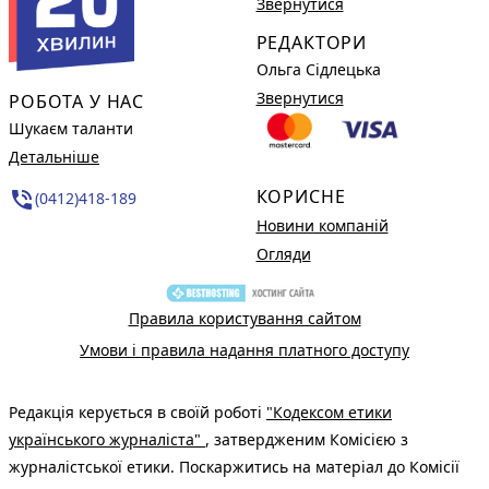
Звернутися
РЕДАКТОРИ
Ольга Сідлецька
Звернутися
РОБОТА У НАС
Шукаєм таланти
Детальніше
КОРИСНЕ
phone_in_talk
(0412)418-189
Новини компаній
Огляди
Правила користування сайтом
Умови і правила надання платного доступу
Редакція керується в своїй роботі
"Кодексом етики
українського журналіста"
, затвердженим Комісією з
журналістської етики. Поскаржитись на матеріал до Комісії