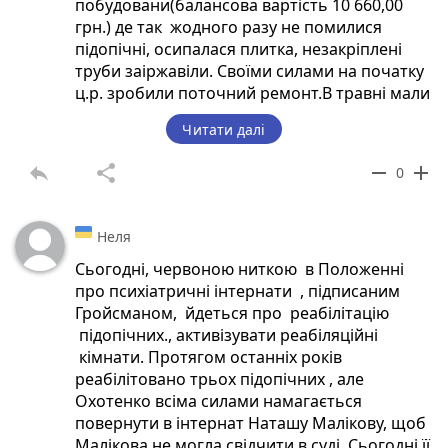
побудовани(балансова вартість 10 660,00
грн.) де так жодного разу не помилися
підопічні, осипалася плитка, незакріплені
труби заіржавіли. Своїми силами на початку
ц.р. зробили поточний ремонт.В травні мали
запускати в експлуатацію, але на
Читати далі
сьогоднішній день стоїть на території пам
ятник ціною в 10,6млн грн. Пам ятником
reply
share
remove
add
0
стояла і дизінфекційна камера,яку ми
запустили в експлуатацію в 2013р.,а також
замінили труби на пластикові від кочегарки і
Неля
по всьому спальному корпусі, а Свідчення
підопічних ви можете подивитися в ютюбі
Сьогодні, червоною ниткою в Положенні
=Ми проти повернення кошар= де
про психіатричні інтернати , підписаним
особливою жорстокістю відзначилася
Гройсманом, йдеться про реабілітацію
медсестра Стельмащук Маруся 58 років.У
підопічних., активізувати реабіляційні
ценізмі перегнала своюрідню
кімнати. Протягом останніх років
реабілітовано трьох підопічних , але
Охотенко всіма силами намагається
повернути в інтернат Наташу Малікову, щоб
Малікова не могла свідчити в суді. Сьогодні її