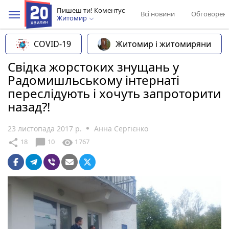
Пишеш ти! Коментує
Всі новини
Обговорен
Житомир
COVID-19
Житомир і житомиряни
Свідка жорстоких знущань у
Радомишльському інтернаті
переслідують і хочуть запроторити
назад?!
23 листопада 2017 р.
Анна Сергієнко
chat_bubble
share
visibility
18
10
1767