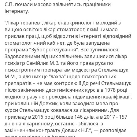
С.П. почали масово звільнятись працівники
інтернату.
“Лікар терапевт, лікар ендокринолог і молодий з
вищою освітою лікар стоматолог, який чимало
приклав праці, щоб відкрити в інтернаті відповідний
стоматологічний кабінет, де була запущена
програма “Зубопротезування”. Все зупинилося.
Задоволеними від цих звільнень залишилися лікар
психіатр Самійлик М.В. та його права рука по
психотропним препаратам медсестра Стельмащук
М.М., а для них це “лахва” щодо психотропних
препаратів – не має контролю!!! До речі Стельмащук
після закінчення десятимісячних курсів в 1978 році
жодного разу не проходила підвищення кваліфікації,
при колишній Довжик, коли заходила мова про
курси Стельмащук ховалася за лікарняним. Для
прикладу в 2016 році більше 146 днів, а в 2017 - 157
днів на лікарняному, останнє - збіглося із
закінченням контракту Довжик Н.Г.”, — розповідає
колишня підопічна інтернату.