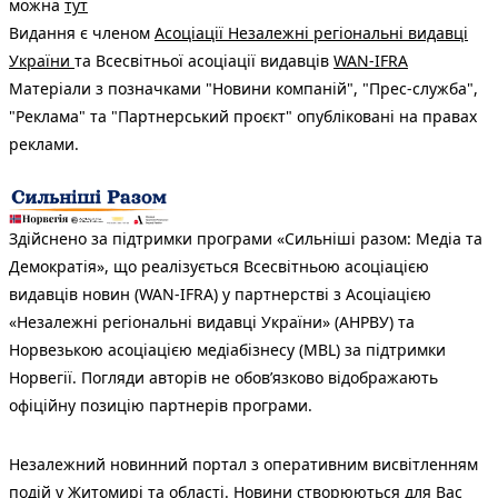
можна
тут
Видання є членом
Асоціації Незалежні регіональні видавці
України
та Всесвітньої асоціації видавців
WAN-IFRA
Матеріали з позначками "Новини компаній", "Прес-служба",
"Реклама" та "Партнерський проєкт" опубліковані на правах
реклами.
Здійснено за підтримки програми «Сильніші разом: Медіа та
Демократія», що реалізується Всесвітньою асоціацією
видавців новин (WAN-IFRA) у партнерстві з Асоціацією
«Незалежні регіональні видавці України» (АНРВУ) та
Норвезькою асоціацією медіабізнесу (MBL) за підтримки
Норвегії. Погляди авторів не обов’язково відображають
офіційну позицію партнерів програми.
Незалежний новинний портал з оперативним висвітленням
подій у Житомирі та області. Новини створюються для Вас