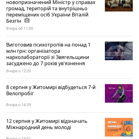
новопризначений Міністр у справах
громад, територій та внутрішньо
переміщених осіб України Віталій
Безгін
photo_camera
Вчора об 11:00
Виготовив психотропів на понад 1
млн грн: організатора
нарколабораторії зі Звягельщини
засуджено до 7 років ув'язнення
Вчора о 12:20
8 серпня у Житомирі відбудеться 7-й
Велопробіг
Вчора о 14:39
12 серпня у Житомирі відзначать
Міжнародний день молоді
Вчора о 15:51