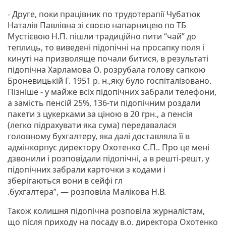
- Друге, поки працівник по трудотерапії Чубатюк
Наталія Павлівна зі своєю напарницею по ТБ
Мустієвою Н.П. пішли традиційно пити “чай” до
теплиць, то виведені підопічні на просапку поля і
кинуті на призволяще почали битися, в результаті
підопічна Харламова О. розрубала голову сапкою
Броневицькій Г. 1951 р. н.,яку було госпіталізовано.
Пізніше - у майже всіх підопічних забрали телефони,
а замість пенсій 25%, 136-ти підопічним роздали
пакети з цукерками за ціною в 20 грн., а пенсія
(легко підрахувати яка сума) передавалася
головному бухгалтеру, яка далі доставляла її в
адмінкорпус директору Охотенко С.П.. Про це мені
дзвонили і розповідали підопічні, а в решті-решт, у
підопічних забрали карточки з кодами і
зберігаються вони в сейфі гл
.бухгалтера”, — розповіла Малікова Н.В.
Також колишня підопічна розповіла журналістам,
що після приходу на посаду в.о. директора Охотенко