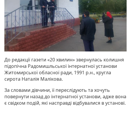
До редакції газети «20 хвилин» звернулась колишня
підопічна Радомишльської інтернатної установи
Житомирської обласної ради, 1991 р.н., кругла
сирота Наталія Малікова.
За словами дівчини, її переслідують та хочуть
повернути назад до інтернатної установи, адже вона
є свідком подій, які насправді відбувалися в установі.