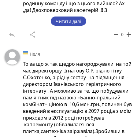
родинну команду і що з цього вийшло? Ах
,да! Двохповерховий кафетерій !!! З
поверненням родини в інтернатну установу
Читати далі
Охотенко принесла жорстокість, страх,п
янку , ненавість і т.д. Як би ви її не
reply
share
remove
add
0
прикривали, а
прийдеться відповісти на слідуючі питання:
Неля
чи понесе Охотенко відповідаль ність за
побиття підопічної І.Цвіт, за те що підопічна
То за що ж так щедро нагороджували на той
розрубала сапою голову іншій, за смерть від
час директоршу Ігнатову О.Р. рідню тітку
пневманії 33 річної дівчини, за збільшення в
С.Охотенко, а рідну сестру на підвищення -
рази смертей за даний період,за передозу
директором Іванівського геріатричного
психотропними препаратами , за
інтернату . А можливо за те, що побудували
обкрадання пенсій в підопічних, за телефони
пам я тник під назвою =Банно-пральний
забрані в підопічних і заборона в
комбінат= ціною в 10,6 млн.грн.,повинен був
спіклуванні, за банно-пральний комбінат, за
введений в експлуатацію в 2097 році,а з моїм
побиття журналістів, за недопускання в
приходом в 2012 році потребував
інтрнатну установу Народних депутатів
капремонту (обвалилася вся
України та депутатів Житомирської Облради.
плитка,сантехніка заіржавіла).Зробивши в