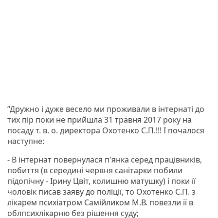
“Дружно і дуже весело ми проживали в інтернаті до
тих пір поки не прийшла 31 травня 2017 року на
посаду т. в. о. директора Охотенко С.П.!!! І почалося
наступне:
- В інтернат повернулася п'янка серед працівників,
побиття (в середині червня санітарки побили
підопічну - Ірину Цвіт, колишню матушку) і поки її
чоловік писав заяву до поліції, то Охотенко С.П. з
лікарем психіатром Самійликом М.В. повезли її в
облпсихлікарню без рішення суду;