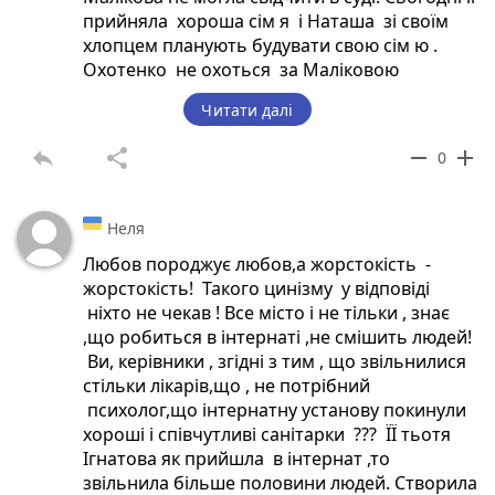
прийняла хороша сім я і Наташа зі своїм
хлопцем планують будувати свою сім ю .
Охотенко не охоться за Маліковою
Н.,перестаньте дзвонити ,лякати і
Читати далі
шантажувати. Вона вийшла з інтернату в
соціум ,згідно чинного Законодавства. А ти
reply
share
remove
add
0
Охотенко відмовся від опікунства над
підопічною Іриною Бойчук , вона ж совісно
доглянула твоїх з Аллою хворих батьків то
Неля
піди їй назустріч і нехай вона сходиться зі
своїм хлопцем Олегом для створення сім ї
Любов породжує любов,а жорстокість -
.Зроби хоч одну добру справу. Віддай їй
жорстокість! Такого цинізму у відповіді
телефон і пенсію! Рекомендую тобі уважно
ніхто не чекав ! Все місто і не тільки , знає
прочитати нове Положення і працювати
,що робиться в інтернаті ,не смішить людей!
так, щоб не позорити голову
Ви, керівники , згідні з тим , що звільнилися
Радомишльської ОТГ Тетерського В.Р.,не
стільки лікарів,що , не потрібний
позорити депутата Житомирської облради
психолог,що інтернатну установу покинули
Паленка А.А.,не позорити голову
хороші і співчутливі санітарки ??? ЇЇ тьотя
Житомирської облради Ширму Володимира
Ігнатова як прийшла в інтернат ,то
Васильвича !
звільнила більше половини людей. Створила