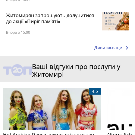
Житомирян запрошують долучитися
до акції «Пиріг пам’яті»
Вчора о 15:00
keyboard_arrow_right
Дивитись ще
Ваші відгуки про послуги у
Житомирі
4.5
Hot Arabian Dance, школа східного танцю