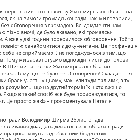
я перспективного розвитку Житомирської області на
ося, як на вимоги громадської ради. Так, ми говорили,
без обговорення з громадою. Всі документи нам
пізно вночі, де було вказано, які громадські
и. А вже у дві години проводилося обговорення. Тобто
 повністю ознайомитися з документами. Це профанація
о себе не сприймаємо! І не погоджуємося з тим, що
 Тому ми зараз готуємо відповідні листи до голови
и В. Ширми та голови Житомирської обласної
Бунечка. Тому що це було не обговорення! Складається
яки брали участь у цьому, макнули туди пальчик, в ту
о розуміють, що на другий термін їх ніхто вже не
е. Якщо в такий спосіб все буде продовжуватися, то
т. Це просто жах!» – прокоментувала Наталія
сної ради Володимир Ширма 26 листопада
 скликання двадцять дев’ятої сесії обласної ради
ти працюватимуть над обласним бюджетом