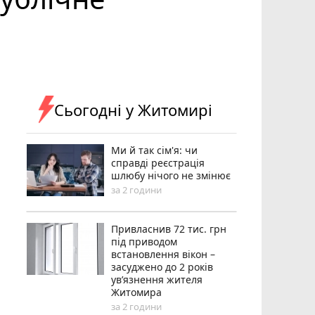
Сьогодні у Житомирі
Ми й так сім'я: чи
справді реєстрація
шлюбу нічого не змінює
за 2 години
Привласнив 72 тис. грн
під приводом
встановлення вікон –
засуджено до 2 років
ув’язнення жителя
Житомира
за 2 години