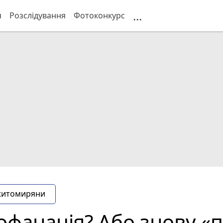
...
я
Розслідування
Фотоконкурс
житомиряни
офанація? Або знову «