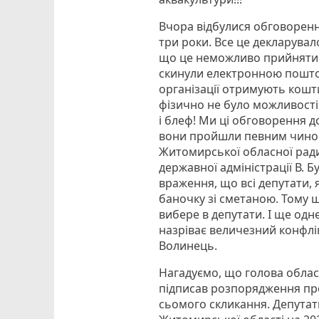
Вчора відбулися обговоренн
три роки. Все це декларувал
що це неможливо прийняти 
скинули електронною поштою 
організації отримують кошт
фізично не було можливості
і блеф! Ми ці обговорення д
вони пройшли певним чином.
Житомирської обласної рад
державної адміністрації В. 
враження, що всі депутати, 
баночку зі сметаною. Тому щ
вибере в депутати. І ще одн
назріває величезний конфлік
Волинець.
Нагадуємо, що голова обла
підписав розпорядження про
сьомого скликання. Депута