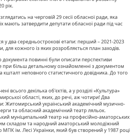
0 рік.
глядатись на черговій 29 сесії обласної ради, яка
 їх мають затвердити депутати обласної ради під час
ся у два середньострокові етапи: перший – 2021-2023
и, для кожного із яких розробляється план заходів.
го документа повинні були описати перспективи
 при більш детальному ознайомленні з документом
на кшталт неповного статистичного довідника. До того
чені всього декілька об'єктів, а у розділі «Культура»
мирської області, яких, до речі, аж чотири! Два
ри: Житомирський український академічний музично-
черги та обласний академічний театр ляльок.
кий муніципальний театр на професійно-аматорських
ьким складом та народний аматорський молодіжний
МПК ім. Лесі Українки, який був створений у 1987 році