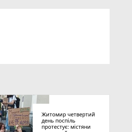
Житомир четвертий
день поспіль
протестує: містяни