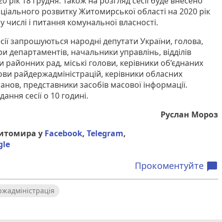
 рік 18 грудня. Також на розгляд сесії буде внесено
ціального розвитку Житомирської області на 2020 рік
у числі і питання комунальної власності.
сесії запрошуються народні депутати України, голова,
и департаментів, начальники управлінь, відділів
и районних рад, міські голови, керівники об’єднаних
ови райдержадміністрацій, керівники обласних
станов, представники засобів масової інформації.
ання сесії о 10 годині.
Руслан Мороз
Житомира у
Facebook
,
Telegram
,
gle
Прокоментуйте
chat_bubble
жадміністрація