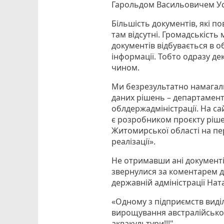
Гарольдом Васильовичем У
Більшість документів, які по
там відсутні. Громадськість
документів відбувається в 
інформації. Тобто одразу д
чином.
Ми безрезультатно намагали
даних рішень – департамент
облдержадміністрації. На с
є розробником проєкту ріше
Житомирської області на пері
реалізації».
Не отримавши ані документів
звернулися за коментарем д
державній адміністрації Нат
«Одному з підприємств виділ
вирощування австралійсько
аквакультури!!!"