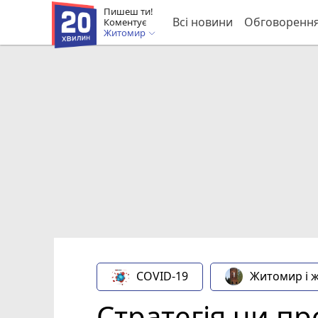
Пишеш ти!
Всі новини
Обговоренн
Коментує
Житомир
COVID-19
Житомир і 
Стратегія чи пр