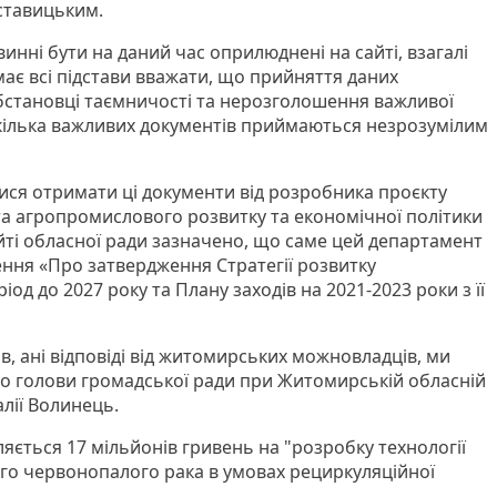
ставицьким.
винні бути на даний час оприлюднені на сайті, взагалі
 має всі підстави вважати, що прийняття даних
обстановці таємничості та нерозголошення важливої
екілька важливих документів приймаються незрозумілим
ся отримати ці документи від розробника проєкту
а агропромислового розвитку та економічної політики
айті обласної ради зазначено, що саме цей департамент
ння «Про затвердження Стратегії розвитку
од до 2027 року та Плану заходів на 2021-2023 роки з її
, ані відповіді від житомирських можновладців, ми
о голови громадської ради при Житомирській обласній
алії Волинець.
яється 17 мільйонів гривень на "розробку технології
го червонопалого рака в умовах рециркуляційної