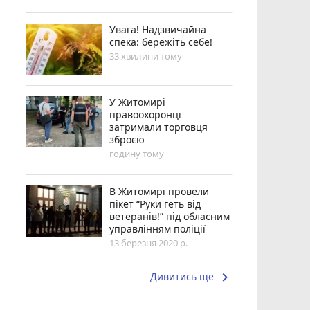
Увага! Надзвичайна
спека: бережіть себе!
33 хвилини тому
У Житомирі
правоохоронці
затримали торговця
зброєю
годину тому
В Житомирі провели
пікет “Руки геть від
ветеранів!” під обласним
управлінням поліції
13 березня 2020 р.
keyboard_arrow_right
Дивитись ще