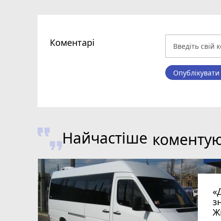
Коментарі
Опублікувати
Найчастіше
коменту
«
з
Ж