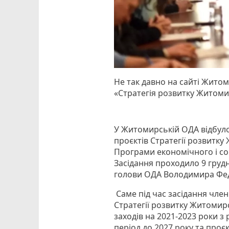
Не так давно на сайті Житом
«Стратегія розвитку Житомир
У Житомирській ОДА відбуло
проєктів Стратегії розвитку
Програми економічного і со
Засідання проходило 9 груд
голови ОДА Володимира Фе
Саме під час засідання чле
Стратегії розвитку Житомирс
заходів на 2021-2023 роки з 
період до 2027 року та проє