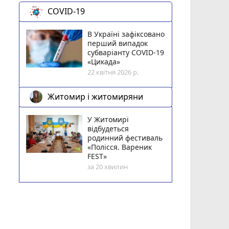
COVID-19
В Україні зафіксовано
перший випадок
субваріанту COVID-19
«Цикада»
22 квітня 2026 р.
Житомир і житомиряни
У Житомирі
відбудеться
родинний фестиваль
«Полісся. Вареник
FEST»
за 20 хвилин