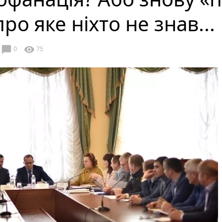
ро яке ніхто не знав...
chat_bubble
visibility
0
75