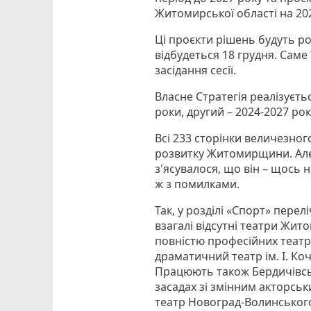
Житомирської області на 202
Ці проєкти рішень будуть роз
відбудеться 18 грудня. Саме
засідання сесії.
Власне Стратегія реалізуєть
роки, другий – 2024-2027 рок
Всі 233 сторінки величезно
розвитку Житомирщини. Але
з'ясувалося, що він – щось 
ж з помилками.
Так, у розділі «Спорт» перелі
взагалі відсутні театри Жито
повністю професійних теат
драматичний театр ім. І. Ко
Працюють також Бердичівсь
засадах зі змінним акторс
театр Новоград-Волинського 