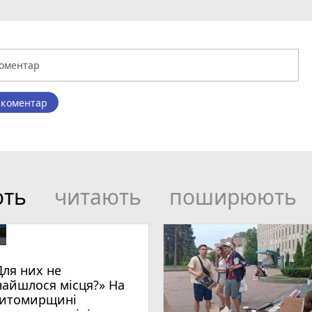
 коментар
ють
читають
поширюють
Для них не
найшлося місця?» На
итомирщині