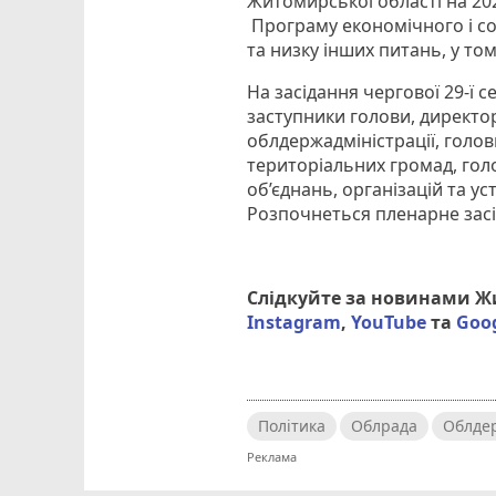
Житомирської області на 2020
Програму економічного і со
та низку інших питань, у том
На засідання чергової 29-ї 
заступники голови, директор
облдержадміністрації, голов
територіальних громад, гол
об’єднань, організацій та у
Розпочнеться пленарне засід
Слідкуйте за новинами 
Instagram
,
YouTube
та
Goo
Політика
Облрада
Облдер