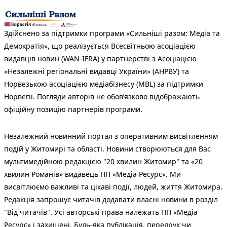
Здійснено за підтримки програми «Сильніші разом: Медіа та
Демократія», що реалізується Всесвітньою асоціацією
видавців новин (WAN-IFRA) у партнерстві з Асоціацією
«Незалежні регіональні видавці України» (АНРВУ) та
Норвезькою асоціацією медіабізнесу (MBL) за підтримки
Норвегії. Погляди авторів не обов’язково відображають
офіційну позицію партнерів програми.
Незалежний новинний портал з оперативним висвітленням
подій у Житомирі та області. Новини створюються для Вас
мультимедійною редакцією "20 хвилин Житомир" та «20
хвилин Романів» видавець ПП «Медіа Ресурс». Ми
висвітлюємо важливі та цікаві події, людей, життя Житомира.
Редакція запрошує читачів додавати власні новини в розділ
"Від читачів". Усі авторські права належать ПП «Медіа
Ресурс» і захищені. Будь-яка публiкацiя, передрук чи