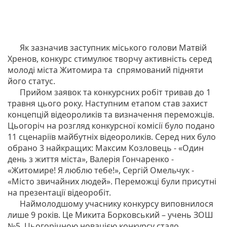
Як зазначив заступник міського голови Матвій
Хренов, конкурс стимулює творчу активність серед
молоді міста Житомира та спрямований підняти
його статус.
Прийом заявок та конкурсних робіт тривав до 1
травня цього року. Наступним етапом став захист
концепцій відеороликів та визначення переможців.
Цьогоріч на розгляд конкурсної комісії було подано
11 сценаріїв майбутніх відеороликів. Серед них було
обрано 3 найкращих: Максим Козловець - «Один
день з життя міста», Валерія Гончаренко -
«Житомире! Я люблю тебе!», Сергій Омельчук -
«Місто звичайних людей». Переможці були присутні
на презентації відеоробіт.
Наймолодшому учаснику конкурсу виповнилося
лише 9 років. Це Микита Борковський – учень ЗОШ
№5. Цьогорічною новацією конкурсу стало