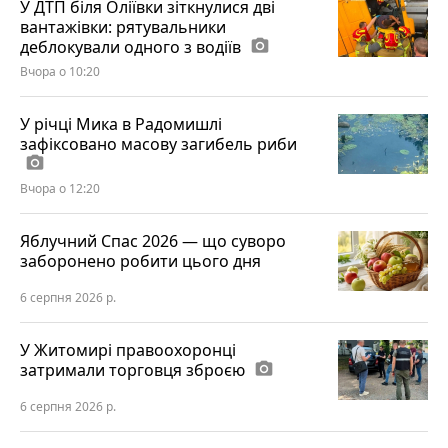
У ДТП біля Оліївки зіткнулися дві
вантажівки: рятувальники
деблокували одного з водіїв
photo_camera
Вчора о 10:20
У річці Мика в Радомишлі
зафіксовано масову загибель риби
photo_camera
Вчора о 12:20
Яблучний Спас 2026 — що суворо
заборонено робити цього дня
6 серпня 2026 р.
У Житомирі правоохоронці
затримали торговця зброєю
photo_camera
6 серпня 2026 р.