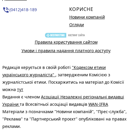
КОРИСНЕ
phone_in_talk
(0412)418-189
Новини компаній
Огляди
Правила користування сайтом
Умови і правила надання платного доступу
Редакція керується в своїй роботі
"Кодексом етики
українського журналіста"
, затвердженим Комісією з
журналістської етики. Поскаржитись на матеріал до Комісії
можна
тут
Видання є членом
Асоціації Незалежні регіональні видавці
України
та Всесвітньої асоціації видавців
WAN-IFRA
Матеріали з позначками "Новини компаній", "Прес-служба",
"Реклама" та "Партнерський проєкт" опубліковані на правах
реклами.