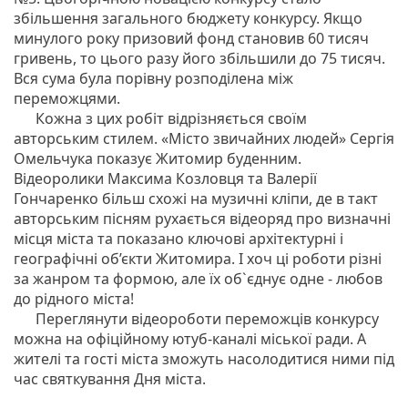
збільшення загального бюджету конкурсу. Якщо
минулого року призовий фонд становив 60 тисяч
гривень, то цього разу його збільшили до 75 тисяч.
Вся сума була порівну розподілена між
переможцями.
Кожна з цих робіт відрізняється своїм
авторським стилем. «Місто звичайних людей» Сергія
Омельчука показує Житомир буденним.
Відеоролики Максима Козловця та Валерії
Гончаренко більш схожі на музичні кліпи, де в такт
авторським пісням рухається відеоряд про визначні
місця міста та показано ключові архітектурні і
географічні об’єкти Житомира. І хоч ці роботи різні
за жанром та формою, але їх об`єднує одне - любов
до рідного міста!
Переглянути відеороботи переможців конкурсу
можна на офіційному ютуб-каналі міської ради. А
жителі та гості міста зможуть насолодитися ними під
час святкування Дня міста.