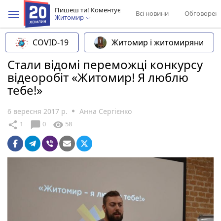
Пишеш ти! Коментує
Всі новини
Обговорен
Житомир
COVID-19
Житомир і житомиряни
Стали відомі переможці конкурсу
відеоробіт «Житомир! Я люблю
тебе!»
6 вересня 2017 р.
Анна Сергієнко
chat_bubble
share
visibility
1
0
58