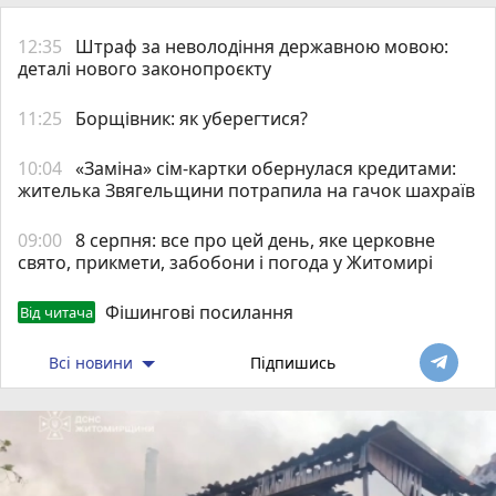
12:35
Штраф за неволодіння державною мовою:
деталі нового законопроєкту
11:25
Борщівник: як уберегтися?
10:04
«Заміна» сім-картки обернулася кредитами:
жителька Звягельщини потрапила на гачок шахраїв
09:00
8 серпня: все про цей день, яке церковне
свято, прикмети, забобони і погода у Житомирі
Фішингові посилання
Від читача
Всі новини
Підпишись