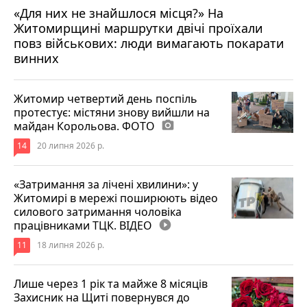
«Для них не знайшлося місця?» На
Житомирщині маршрутки двічі проїхали
17 липня 2026 р.
повз військових: люди вимагають покарати
винних
Житомир четвертий день поспіль
протестує: містяни знову вийшли на
майдан Корольова. ФОТО
photo_camera
14
20 липня 2026 р.
«Затримання за лічені хвилини»: у
Житомирі в мережі поширюють відео
силового затримання чоловіка
працівниками ТЦК. ВІДЕО
play_circle_filled
11
18 липня 2026 р.
Лише через 1 рік та майже 8 місяців
Захисник на Щиті повернувся до