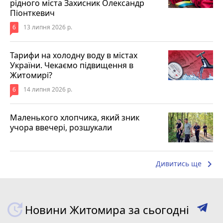
рідного міста Захисник Олександр
Піонткевич
6
13 липня 2026 р.
Тарифи на холодну воду в містах
України. Чекаємо підвищення в
Житомирі?
6
14 липня 2026 р.
Маленького хлопчика, який зник
учора ввечері, розшукали
keyboard_arrow_right
Дивитись ще
Новини Житомира за сьогодні