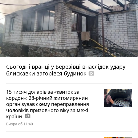
Сьогодні вранці у Березівці внаслідок удару
блискавки загорівся будинок
photo_camera
15 тисяч доларів за «квиток за
кордон»: 28-річний житомирянин
організував схему переправлення
чоловіків призовного віку за межі
країни
photo_camera
Вчора об 11:40