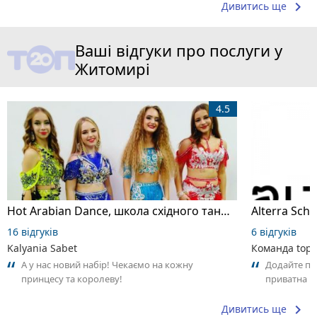
keyboard_arrow_right
Дивитись ще
Ваші відгуки про послуги у
Житомирі
4.5
Hot Arabian Dance, школа східного танцю
16 відгуків
6 відгуків
Kalyania Sabet
Команда top2
А у нас новий набір! Чекаємо на кожну
Додайте пер
принцесу та королеву!
приватна ш
досвідом – 
keyboard_arrow_right
Дивитись ще