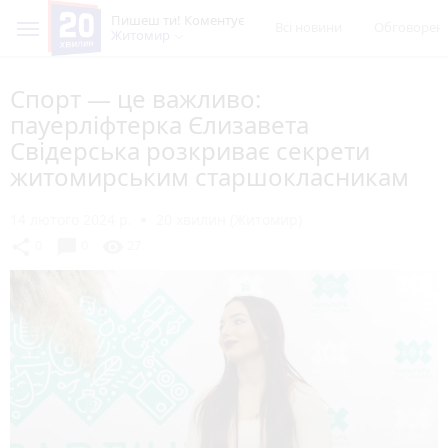
Пишеш ти! Коментує
Всі новини
Обговорен
Житомир
Спорт — це важливо:
пауерліфтерка Єлизавета
Свідерська розкриває секрети
житомирським старшокласникам
14 лютого 2024 р.
20 хвилин (Житомир)
chat_bubble
share
visibility
0
0
27