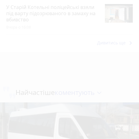
У Старій Котельні поліцейські взяли
під варту підозрюваного в замаху на
вбивство
Вчора о 16:08
keyboard_arrow_right
Дивитись ще
коментують
Найчастіше