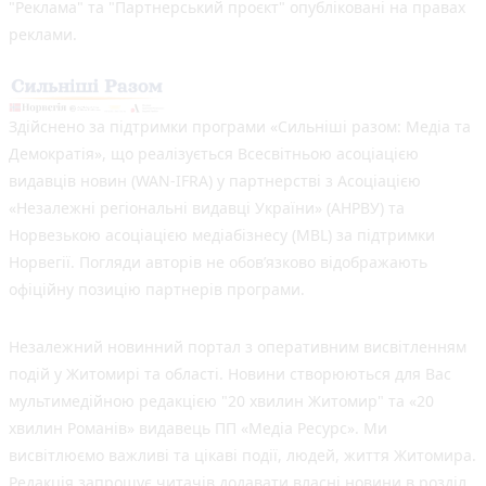
"Реклама" та "Партнерський проєкт" опубліковані на правах
реклами.
Здійснено за підтримки програми «Сильніші разом: Медіа та
Демократія», що реалізується Всесвітньою асоціацією
видавців новин (WAN-IFRA) у партнерстві з Асоціацією
«Незалежні регіональні видавці України» (АНРВУ) та
Норвезькою асоціацією медіабізнесу (MBL) за підтримки
Норвегії. Погляди авторів не обов’язково відображають
офіційну позицію партнерів програми.
Незалежний новинний портал з оперативним висвітленням
подій у Житомирі та області. Новини створюються для Вас
мультимедійною редакцією "20 хвилин Житомир" та «20
хвилин Романів» видавець ПП «Медіа Ресурс». Ми
висвітлюємо важливі та цікаві події, людей, життя Житомира.
Редакція запрошує читачів додавати власні новини в розділ