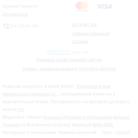
Шукаєм таланти
Детальніше
КОРИСНЕ
phone_in_talk
(0412)418-189
Новини компаній
Огляди
Правила користування сайтом
Умови і правила надання платного доступу
Редакція керується в своїй роботі
"Кодексом етики
українського журналіста"
, затвердженим Комісією з
журналістської етики. Поскаржитись на матеріал до Комісії
можна
тут
Видання є членом
Асоціації Незалежні регіональні видавці
України
та Всесвітньої асоціації видавців
WAN-IFRA
Матеріали з позначками "Новини компаній", "Прес-служба",