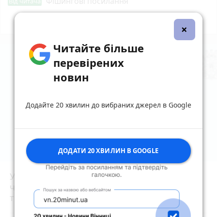
Фішингові посилання
Від читача
Всі новини
Підпишись
×
Читайте більше
перевірених
новин
Додайте 20 хвилин до вибраних джерел в Google
ДОДАТИ 20 ХВИЛИН В GOOGLE
Увага жителям Житомирщини! Найближчим
часом не нехтуйте сигналами повітряної
тривоги!