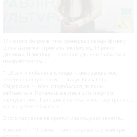
14 лютого сім років тому тренерка з пауерліфтингу
Ірина Данилюк отримала листівку від 13-річної
дівчинки. В листівці — бажання дівчини займатися
пауерліфтингом...
" ...В залі я побачила хлопців — вихованців моєї
теперішньої тренерки, — згадує Єлизавета
Свідерська. — Мені сподобалося, як вони
займаються. Почала цікавитися цим спортом,
харчуванням... І вирішила написати листівку тренерці,
що хочу теж займатися".
З того часу вона не пропустила жодного заняття...
Єлизаветі —19. І вона — вже кандидатка у майстри
спорту.