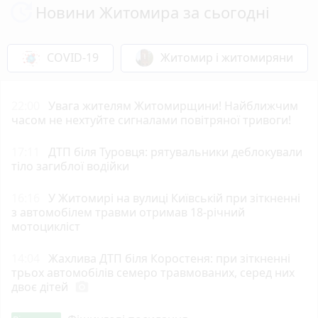
Новини Житомира за сьогодні
COVID-19
Житомир і житомиряни
22:00
Увага жителям Житомирщини! Найближчим
часом не нехтуйте сигналами повітряної тривоги!
17:11
ДТП біля Туровця: рятувальники деблокували
тіло загиблої водійки
16:16
У Житомирі на вулиці Київській при зіткненні
з автомобілем травми отримав 18-річний
мотоцикліст
14:04
Жахлива ДТП біля Коростеня: при зіткненні
трьох автомобілів семеро травмованих, серед них
двоє дітей
photo_camera