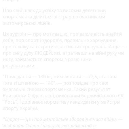
Про свій шлях до успіху та високих досягнень
спортсменка ділиться зі страршокласниками
житомирських ліцеїв.
Ця зустріч — про мотивацію, про важливість знайти
себе, про спорт і здоров'я, правильне харчування,
про техніку та секрети ефективних тренувань. А ще —
про силу духу ЛЮДЕЙ, які, втративши на війні руку чи
ногу, займаються спортом з разючими
результатами...
"Присідання — 130 кг, жим лежачи — 77,5, станова
тяга зі штангою — 140", — розповідає про свої
змагальні силові спортсменка. Такий результат
Єлизавети Свідерської, вихованки бердичівського СК
“Рось", і дорівнює нормативу кандидатки у майстри
спорту України.
"Спорт — це і про ментальне здоров'я в часи війни, —
говорить Олена Галагуза, яка займається