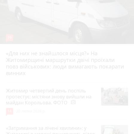
19
«Для них не знайшлося місця?» На
Житомирщині маршрутки двічі проїхали
17 липня 2026 р.
повз військових: люди вимагають покарати
винних
Житомир четвертий день поспіль
протестує: містяни знову вийшли на
майдан Корольова. ФОТО
photo_camera
14
20 липня 2026 р.
«Затримання за лічені хвилини»: у