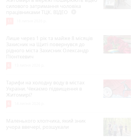
Житомирі в мережі поширюють відео
силового затримання чоловіка
працівниками ТЦК. ВІДЕО
play_circle_filled
11
18 липня 2026 р.
Лише через 1 рік та майже 8 місяців
Захисник на Щиті повернувся до
рідного міста Захисник Олександр
Піонткевич
6
13 липня 2026 р.
Тарифи на холодну воду в містах
України. Чекаємо підвищення в
Житомирі?
6
14 липня 2026 р.
Маленького хлопчика, який зник
учора ввечері, розшукали