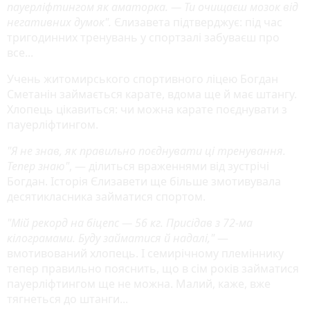
пауерліфтингом як аматорка. — Ти очищаєш мозок від
негативних думок".
Єлизавета підтверджує: під час
тригодинних тренувань у спортзалі забуваєш про
все...
Учень житомирського спортивного ліцею Богдан
Сметанін займається карате, вдома ще й має штангу.
Хлопець цікавиться: чи можна карате поєднувати з
пауерліфтингом.
"Я не знав, як правильно поєднувати ці тренування.
Тепер знаю"
, — ділиться враженнями від зустрічі
Богдан. Історія Єлизавети ще більше змотивувала
десятикласника займатися спортом.
"Мій рекорд на біцепс — 56 кг. Присідав з 72-ма
кілограмами. Буду займатися й надалі,"
—
вмотивований хлопець. І семирічному племіннику
тепер правильно пояснить, що в сім років займатися
пауерліфтингом ще не можна. Малий, каже, вже
тягнеться до штанги...