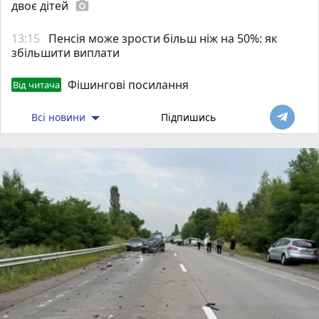
двоє дітей
photo_camera
13:15
Пенсія може зрости більш ніж на 50%: як
збільшити виплати
Фішингові посилання
Від читача
Всі новини
Підпишись