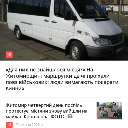
19
«Для них не знайшлося місця?» На
Житомирщині маршрутки двічі проїхали
17 липня 2026 р.
повз військових: люди вимагають покарати
винних
Житомир четвертий день поспіль
протестує: містяни знову вийшли на
майдан Корольова. ФОТО
photo_camera
14
20 липня 2026 р.