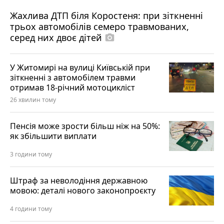
Жахлива ДТП біля Коростеня: при зіткненні
трьох автомобілів семеро травмованих,
серед них двоє дітей
photo_camera
У Житомирі на вулиці Київській при
зіткненні з автомобілем травми
отримав 18-річний мотоцикліст
26 хвилин тому
Пенсія може зрости більш ніж на 50%:
як збільшити виплати
3 години тому
Штраф за неволодіння державною
мовою: деталі нового законопроєкту
4 години тому