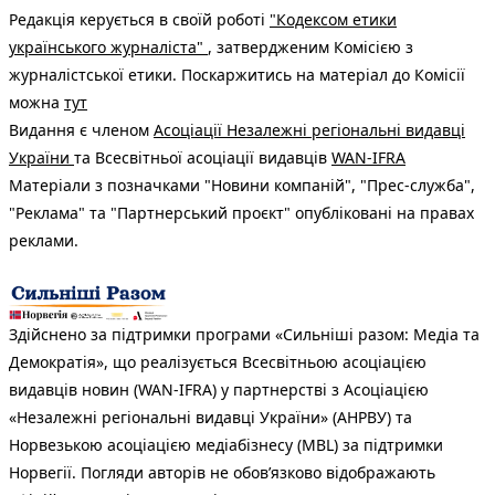
Редакція керується в своїй роботі
"Кодексом етики
українського журналіста"
, затвердженим Комісією з
журналістської етики. Поскаржитись на матеріал до Комісії
можна
тут
Видання є членом
Асоціації Незалежні регіональні видавці
України
та Всесвітньої асоціації видавців
WAN-IFRA
Матеріали з позначками "Новини компаній", "Прес-служба",
"Реклама" та "Партнерський проєкт" опубліковані на правах
реклами.
Здійснено за підтримки програми «Сильніші разом: Медіа та
Демократія», що реалізується Всесвітньою асоціацією
видавців новин (WAN-IFRA) у партнерстві з Асоціацією
«Незалежні регіональні видавці України» (АНРВУ) та
Норвезькою асоціацією медіабізнесу (MBL) за підтримки
Норвегії. Погляди авторів не обов’язково відображають