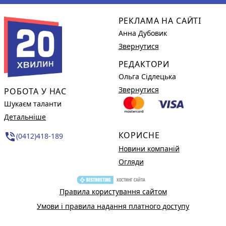
РЕКЛАМА НА САЙТІ
Анна Дубовик
Звернутися
РЕДАКТОРИ
Ольга Сідлецька
Звернутися
РОБОТА У НАС
Шукаєм таланти
Детальніше
КОРИСНЕ
phone_in_talk
(0412)418-189
Новини компаній
Огляди
Правила користування сайтом
Умови і правила надання платного доступу