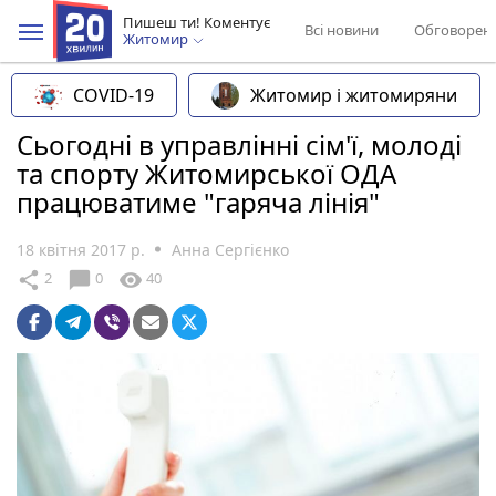
Пишеш ти! Коментує
Всі новини
Обговорен
Житомир
COVID-19
Житомир і житомиряни
Сьогодні в управлінні сім'ї, молоді
та спорту Житомирської ОДА
працюватиме "гаряча лінія"
18 квітня 2017 р.
Анна Сергієнко
chat_bubble
share
visibility
2
0
40