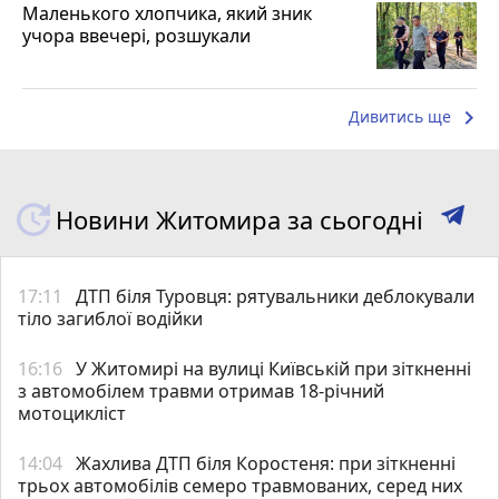
Маленького хлопчика, який зник
учора ввечері, розшукали
keyboard_arrow_right
Дивитись ще
Новини Житомира за сьогодні
17:11
ДТП біля Туровця: рятувальники деблокували
тіло загиблої водійки
16:16
У Житомирі на вулиці Київській при зіткненні
з автомобілем травми отримав 18-річний
мотоцикліст
14:04
Жахлива ДТП біля Коростеня: при зіткненні
трьох автомобілів семеро травмованих, серед них