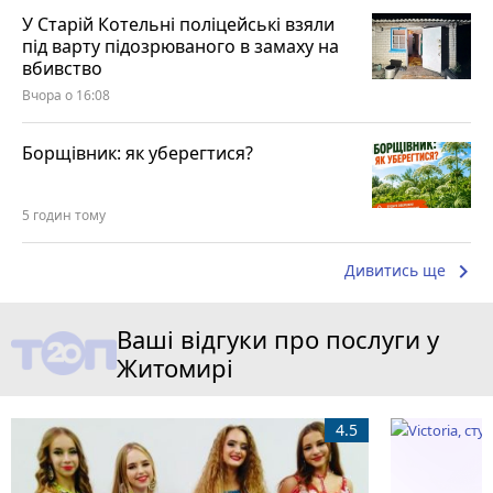
У Старій Котельні поліцейські взяли
під варту підозрюваного в замаху на
вбивство
Вчора о 16:08
Борщівник: як уберегтися?
5 годин тому
keyboard_arrow_right
Дивитись ще
Ваші відгуки про послуги у
Житомирі
4.5