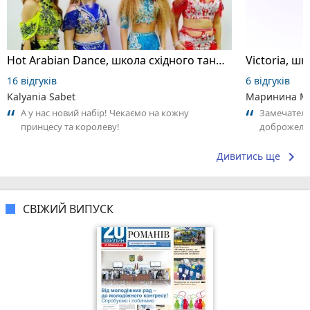
Hot Arabian Dance, школа східного танцю
16 відгуків
6 відгуків
Kalyania Sabet
Маринина М
А у нас новий набір! Чекаємо на кожну
Замечатель
принцесу та королеву!
доброжела
коллективо
keyboard_arrow_right
Дивитись ще
СВІЖИЙ ВИПУСК