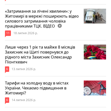
«Затримання за лічені хвилини»: у
Житомирі в мережі поширюють відео
силового затримання чоловіка
працівниками ТЦК. ВІДЕО
play_circle_filled
11
18 липня 2026 р.
Лише через 1 рік та майже 8 місяців
Захисник на Щиті повернувся до
рідного міста Захисник Олександр
Піонткевич
6
13 липня 2026 р.
Тарифи на холодну воду в містах
України. Чекаємо підвищення в
Житомирі?
6
14 липня 2026 р.