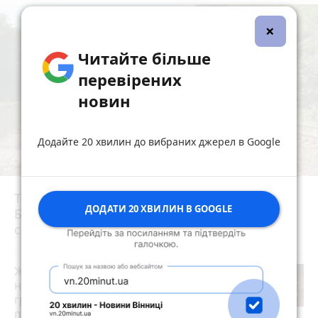
×
Читайте більше
перевірених
новин
Додайте 20 хвилин до вибраних джерел в Google
Трагедія на залізничній платформі під
ДОДАТИ 20 ХВИЛИН В GOOGLE
Броварами: люди вийшли по тривозі зі
складів
Житомирщину з візитом відвідав
новопризначений Міністр у справах
громад, територій та внутрішньо
переміщених осіб України Віталій