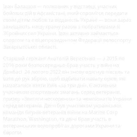
Іван Балашов — полковник у відставці, учасник
бойових дій в Афганістані, який спромігся передати
своїм дітям любов та відданість Україні — вони зараз
захищають нашу країну разом з побратимами зі
Збройних сил України. Іван активно займається
спортом та є віцепрезидентом Федерації велоспорту
Закарпатської області.
Старший сержант Анатолій Вересенко — з 2015 по
2016 роки безпосередньо брав участь у війні на
Донбасі. 24 лютого 2022 він знову одягнув піксель та
взяв до рук зброю, щоб відбивати навалу орків, які
намагалися взяти Київ «за три дні». Є активним
учасником спортивних змагань серед ветеранів,
призер «Звитяги нескорених» та чемпіонатів України
серед ветеранів. Двічі був учасником української
команди бігунів-ветеранів війни на Marine Corp
Marathon, Washington, та двічі брав участь в
ветеранських велопробігах дорогами України та
Європи.