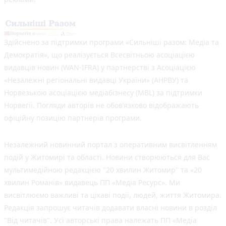
Здійснено за підтримки програми «Сильніші разом: Медіа та
Демократія», що реалізується Всесвітньою асоціацією
видавців новин (WAN-IFRA) у партнерстві з Асоціацією
«Незалежні регіональні видавці України» (АНРВУ) та
Норвезькою асоціацією медіабізнесу (MBL) за підтримки
Норвегії. Погляди авторів не обов’язково відображають
офіційну позицію партнерів програми.
Незалежний новинний портал з оперативним висвітленням
подій у Житомирі та області. Новини створюються для Вас
мультимедійною редакцією "20 хвилин Житомир" та «20
хвилин Романів» видавець ПП «Медіа Ресурс». Ми
висвітлюємо важливі та цікаві події, людей, життя Житомира.
Редакція запрошує читачів додавати власні новини в розділ
"Від читачів". Усі авторські права належать ПП «Медіа