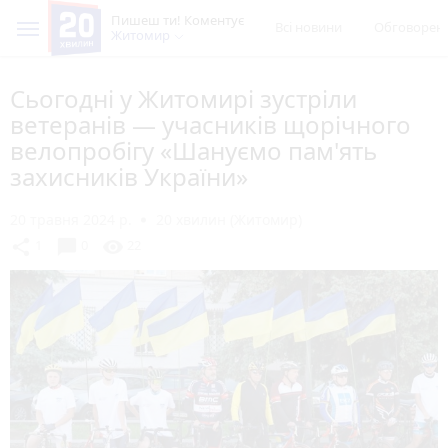
Пишеш ти! Коментує
Всі новини
Обговорен
Житомир
Сьогодні у Житомирі зустріли
ветеранів — учасників щорічного
велопробігу «Шануємо пам'ять
захисників України»
20 травня 2024 р.
20 хвилин (Житомир)
chat_bubble
share
visibility
1
0
22