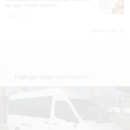
до акції «Пиріг пам’яті»
Вчора о 15:00
keyboard_arrow_right
Дивитись ще
коментують
Найчастіше