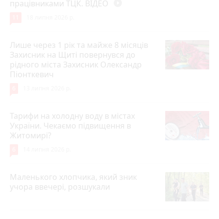
працівниками ТЦК. ВІДЕО
play_circle_filled
11
18 липня 2026 р.
Лише через 1 рік та майже 8 місяців
Захисник на Щиті повернувся до
рідного міста Захисник Олександр
Піонткевич
6
13 липня 2026 р.
Тарифи на холодну воду в містах
України. Чекаємо підвищення в
Житомирі?
6
14 липня 2026 р.
Маленького хлопчика, який зник
учора ввечері, розшукали