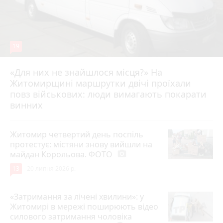
19
«Для них не знайшлося місця?» На
Житомирщині маршрутки двічі проїхали
17 липня 2026 р.
повз військових: люди вимагають покарати
винних
Житомир четвертий день поспіль
протестує: містяни знову вийшли на
майдан Корольова. ФОТО
photo_camera
13
20 липня 2026 р.
«Затримання за лічені хвилини»: у
Житомирі в мережі поширюють відео
силового затримання чоловіка