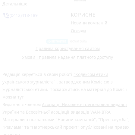
Детальніше
КОРИСНЕ
phone_in_talk
(0412)418-189
Новини компаній
Огляди
Правила користування сайтом
Умови і правила надання платного доступу
Редакція керується в своїй роботі
"Кодексом етики
українського журналіста"
, затвердженим Комісією з
журналістської етики. Поскаржитись на матеріал до Комісії
можна
тут
Видання є членом
Асоціації Незалежні регіональні видавці
України
та Всесвітньої асоціації видавців
WAN-IFRA
Матеріали з позначками "Новини компаній", "Прес-служба",
"Реклама" та "Партнерський проєкт" опубліковані на правах
реклами.