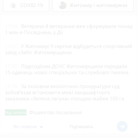
COVID-19
Житомир і житомиряни
17:54
Ветерани й ветеранки вже сформували понад
1 млн е-Посвідчень у Дії
17:31
У Житомирі 9 серпня відбудеться спортивний
захід «Забіг Житомирщина»
17:00
Підрозділам ДСНС Житомирщини передали
15 одиниць нової спеціальної та службової техніки
16:39
За позовом екологічної прокуратури суд
зобов’язав встановити межі ландшафтного
заказника «Зелена лагуна» площею майже 100 га
Фішингові посилання
Від читача
Всі новини
Підпишись