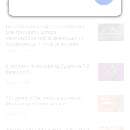
Безгін
photo_camera
Вчора об 11:00
Виготовив психотропів на понад 1
млн грн: організатора
нарколабораторії зі Звягельщини
засуджено до 7 років ув'язнення
Вчора о 12:20
8 серпня у Житомирі відбудеться 7-й
Велопробіг
Вчора о 14:39
12 серпня у Житомирі відзначать
Міжнародний день молоді
Вчора о 15:51
Житомирян запрошують долучитися