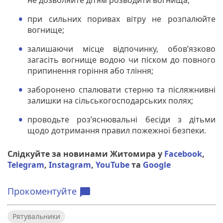
при сильних поривах вітру не розпалюйте
вогнище;
залишаючи місце відпочинку, обов’язково
загасіть вогнище водою чи піском до повного
припинення горіння або тління;
заборонено спалювати стерню та післяжнивні
залишки на сільськогосподарських полях;
проводьте роз’яснювальні бесіди з дітьми
щодо дотримання правил пожежної безпеки.
Слідкуйте за новинами Житомира у
Facebook
,
Telegram
,
Instagram
,
YouTube
та
Google
Прокоментуйте
chat_bubble
Рятувальники