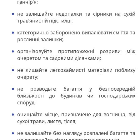
ганчір’я;
не залишайте недопалки та сірники на сухій
трав’янистій підстилці;
категорично заборонено випалювати сміття та
рослинні залишки;
організовуйте протипожежні розриви між
очеретом та садовими ділянками;
не лишайте легкозаймисті матеріали поблизу
очерету;
не розводьте багаття у безпосередній
близькості до будинків чи господарських
споруд;
очищайте місце, призначене для вогнища, від
сухої трави, листя, гілля;
не залишайте без нагляду розпалені багаття та
не дозволяйте дітям розводити вогнища;