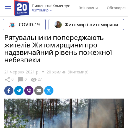
Пишеш ти! Коментує
Всі новини
Обговорен
Житомир
COVID-19
Житомир і житомиряни
Рятувальники попереджають
жителів Житомирщини про
надзвичайний рівень пожежної
небезпеки
21 червня 2021 р.
20 хвилин (Житомир)
chat_bubble
share
visibility
0
0
27