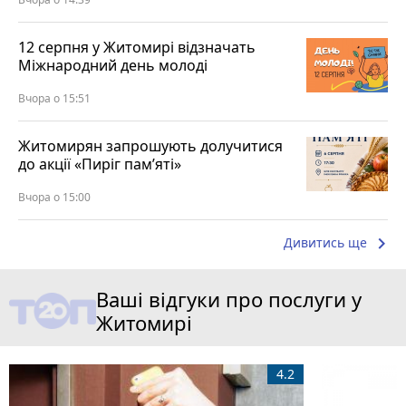
12 серпня у Житомирі відзначать
Міжнародний день молоді
Вчора о 15:51
Житомирян запрошують долучитися
до акції «Пиріг пам’яті»
Вчора о 15:00
keyboard_arrow_right
Дивитись ще
Ваші відгуки про послуги у
Житомирі
4.2