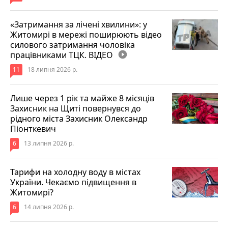
«Затримання за лічені хвилини»: у
Житомирі в мережі поширюють відео
силового затримання чоловіка
працівниками ТЦК. ВІДЕО
play_circle_filled
11
18 липня 2026 р.
Лише через 1 рік та майже 8 місяців
Захисник на Щиті повернувся до
рідного міста Захисник Олександр
Піонткевич
6
13 липня 2026 р.
Тарифи на холодну воду в містах
України. Чекаємо підвищення в
Житомирі?
6
14 липня 2026 р.