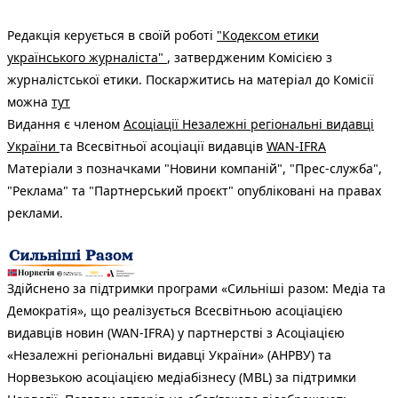
Редакція керується в своїй роботі
"Кодексом етики
українського журналіста"
, затвердженим Комісією з
журналістської етики. Поскаржитись на матеріал до Комісії
можна
тут
Видання є членом
Асоціації Незалежні регіональні видавці
України
та Всесвітньої асоціації видавців
WAN-IFRA
Матеріали з позначками "Новини компаній", "Прес-служба",
"Реклама" та "Партнерський проєкт" опубліковані на правах
реклами.
Здійснено за підтримки програми «Сильніші разом: Медіа та
Демократія», що реалізується Всесвітньою асоціацією
видавців новин (WAN-IFRA) у партнерстві з Асоціацією
«Незалежні регіональні видавці України» (АНРВУ) та
Норвезькою асоціацією медіабізнесу (MBL) за підтримки