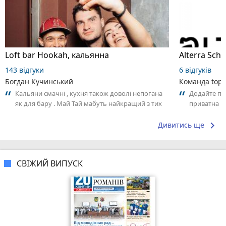
Loft bar Hookah, кальянна
143 відгуки
6 відгуків
Богдан Кучинський
Команда top2
Кальяни смачні , кухня також доволі непогана
Додайте пер
як для бару . Май Тай мабуть найкращий з тих
приватна ш
що я куштував ) . Повернуся до...
досвідом – 
keyboard_arrow_right
Дивитись ще
СВІЖИЙ ВИПУСК