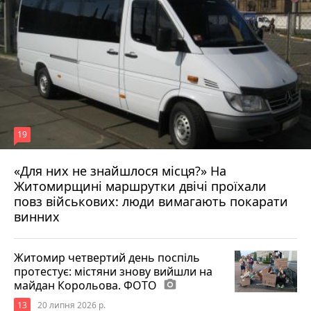
19
«Для них не знайшлося місця?» На
Житомирщині маршрутки двічі проїхали
17 липня 2026 р.
повз військових: люди вимагають покарати
винних
Житомир четвертий день поспіль
протестує: містяни знову вийшли на
майдан Корольова. ФОТО
photo_camera
13
20 липня 2026 р.