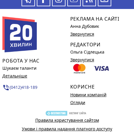
РЕКЛАМА НА САЙТІ
Анна Дубовик
Звернутися
РЕДАКТОРИ
Ольга Сідлецька
Звернутися
РОБОТА У НАС
Шукаєм таланти
Детальніше
КОРИСНЕ
phone_in_talk
(0412)418-189
Новини компаній
Огляди
Правила користування сайтом
Умови і правила надання платного доступу