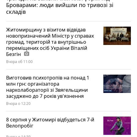
Броварами: люди вийшли по тривозі зі
складів
Житомирщину з візитом відвідав
новопризначений Міністр у справах
громад, територій та внутрішньо
переміщених осіб України Віталій
Безгін
photo_camera
Вчора об 11:00
Виготовив психотропів на понад 1
млн грн: організатора
нарколабораторії зі Звягельщини
засуджено до 7 років ув'язнення
Вчора о 12:20
8 серпня у Житомирі відбудеться 7-й
Велопробіг
Вчора о 14:39