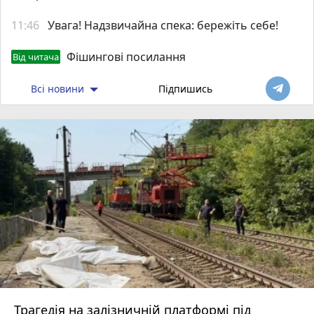
11:46
Увага! Надзвичайна спека: бережіть себе!
Фішингові посилання
Від читача
Всі новини
Підпишись
Трагедія на залізничній платформі під