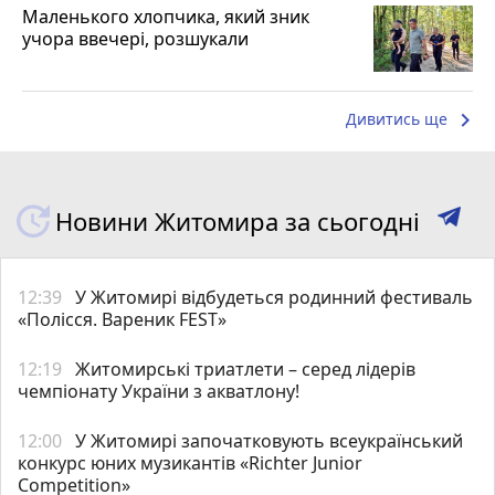
Маленького хлопчика, який зник
учора ввечері, розшукали
keyboard_arrow_right
Дивитись ще
Новини Житомира за сьогодні
12:39
У Житомирі відбудеться родинний фестиваль
«Полісся. Вареник FEST»
12:19
Житомирські триатлети – серед лідерів
чемпіонату України з акватлону!
12:00
У Житомирі започатковують всеукраїнський
конкурс юних музикантів «Richter Junior
Competition»