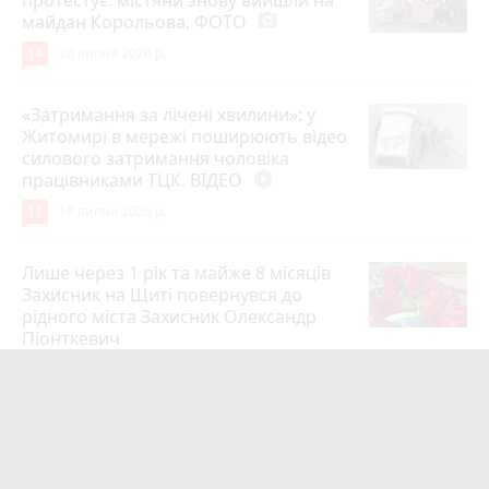
майдан Корольова. ФОТО
photo_camera
14
20 липня 2026 р.
«Затримання за лічені хвилини»: у
Житомирі в мережі поширюють відео
силового затримання чоловіка
працівниками ТЦК. ВІДЕО
play_circle_filled
11
18 липня 2026 р.
Лише через 1 рік та майже 8 місяців
Захисник на Щиті повернувся до
рідного міста Захисник Олександр
Піонткевич
6
13 липня 2026 р.
Тарифи на холодну воду в містах
України. Чекаємо підвищення в
Житомирі?