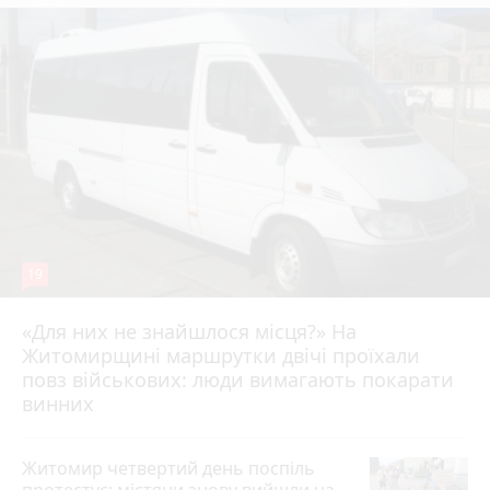
19
«Для них не знайшлося місця?» На
Житомирщині маршрутки двічі проїхали
17 липня 2026 р.
повз військових: люди вимагають покарати
винних
Житомир четвертий день поспіль
протестує: містяни знову вийшли на