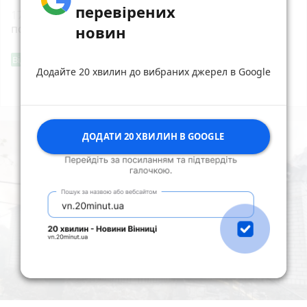
перевірених
17:55
Житомирський обласний центр крові
потребує донорів з негативним резусом!
новин
Фішингові посилання
Від читача
Додайте 20 хвилин до вибраних джерел в Google
Всі новини
Підпишись
ДОДАТИ 20 ХВИЛИН В GOOGLE