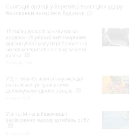
Сьогодні вранці у Березівці внаслідок удару
блискавки загорівся будинок
photo_camera
15 тисяч доларів за «квиток за
кордон»: 28-річний житомирянин
організував схему переправлення
чоловіків призовного віку за межі
країни
photo_camera
Вчора об 11:40
У ДТП біля Оліївки зіткнулися дві
вантажівки: рятувальники
деблокували одного з водіїв
photo_camera
Вчора о 10:20
У річці Мика в Радомишлі
зафіксовано масову загибель риби
photo_camera
Вчора о 12:20