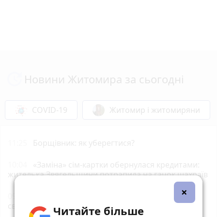
Новини Житомира за сьогодні
COVID-19
Житомир і житомиряни
11:25
Борщівник: як уберегтися?
10:04
«Заміна» сім-картки обернулася кредитами:
жителька Звягельщини потрапила на гачок шахраїв
×
09:00
8 серпня: все про цей день, яке церковне
свято, прикмети, забобони і погода у Житомирі
Читайте більше