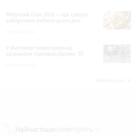
Яблучний Спас 2026 — що суворо
заборонено робити цього дня
6 серпня 2026 р.
У Житомирі правоохоронці
затримали торговця зброєю
photo_camera
6 серпня 2026 р.
keyboard_arrow_right
Дивитись ще
коментують
Найчастіше