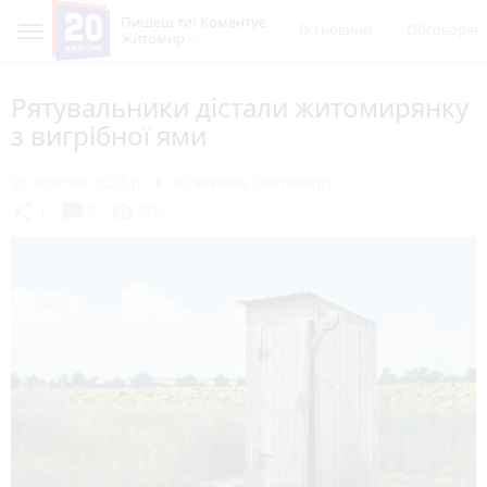
Пишеш ти! Коментує
Всі новини
Обговорен
Житомир
Рятувальники дістали житомирянку
з вигрібної ями
23 жовтня 2023 р.
20 хвилин (Житомир)
chat_bubble
share
visibility
1
0
270