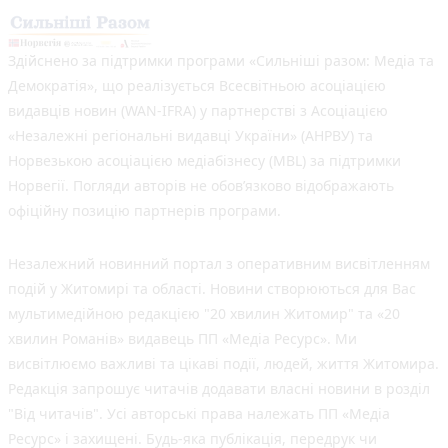
Здійснено за підтримки програми «Сильніші разом: Медіа та
Демократія», що реалізується Всесвітньою асоціацією
видавців новин (WAN-IFRA) у партнерстві з Асоціацією
«Незалежні регіональні видавці України» (АНРВУ) та
Норвезькою асоціацією медіабізнесу (MBL) за підтримки
Норвегії. Погляди авторів не обов’язково відображають
офіційну позицію партнерів програми.
Незалежний новинний портал з оперативним висвітленням
подій у Житомирі та області. Новини створюються для Вас
мультимедійною редакцією "20 хвилин Житомир" та «20
хвилин Романів» видавець ПП «Медіа Ресурс». Ми
висвітлюємо важливі та цікаві події, людей, життя Житомира.
Редакція запрошує читачів додавати власні новини в розділ
"Від читачів". Усі авторські права належать ПП «Медіа
Ресурс» і захищені. Будь-яка публiкацiя, передрук чи