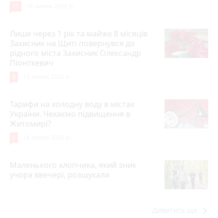
11
18 липня 2026 р.
Лише через 1 рік та майже 8 місяців
Захисник на Щиті повернувся до
рідного міста Захисник Олександр
Піонткевич
6
13 липня 2026 р.
Тарифи на холодну воду в містах
України. Чекаємо підвищення в
Житомирі?
6
14 липня 2026 р.
Маленького хлопчика, який зник
учора ввечері, розшукали
keyboard_arrow_right
Дивитись ще