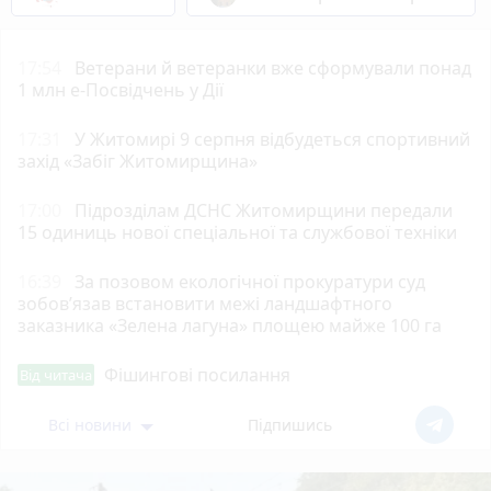
17:54
Ветерани й ветеранки вже сформували понад
1 млн е-Посвідчень у Дії
17:31
У Житомирі 9 серпня відбудеться спортивний
захід «Забіг Житомирщина»
17:00
Підрозділам ДСНС Житомирщини передали
15 одиниць нової спеціальної та службової техніки
16:39
За позовом екологічної прокуратури суд
зобов’язав встановити межі ландшафтного
заказника «Зелена лагуна» площею майже 100 га
Фішингові посилання
Від читача
Всі новини
Підпишись