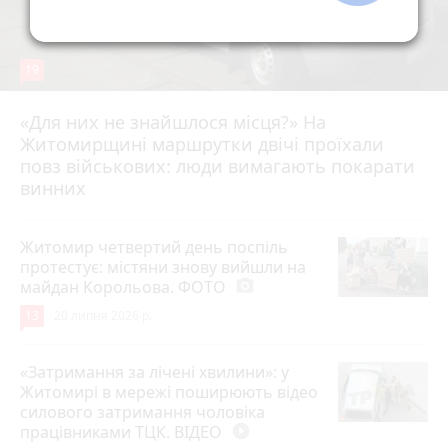
19
«Для них не знайшлося місця?» На
Житомирщині маршрутки двічі проїхали
17 липня 2026 р.
повз військових: люди вимагають покарати
винних
Житомир четвертий день поспіль
протестує: містяни знову вийшли на
майдан Корольова. ФОТО
photo_camera
13
20 липня 2026 р.
«Затримання за лічені хвилини»: у
Житомирі в мережі поширюють відео
силового затримання чоловіка
працівниками ТЦК. ВІДЕО
play_circle_filled