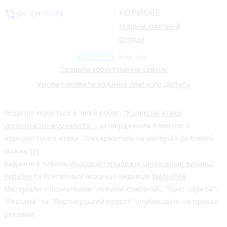
КОРИСНЕ
phone_in_talk
(0412)418-189
Новини компаній
Огляди
Правила користування сайтом
Умови і правила надання платного доступу
Редакція керується в своїй роботі
"Кодексом етики
українського журналіста"
, затвердженим Комісією з
журналістської етики. Поскаржитись на матеріал до Комісії
можна
тут
Видання є членом
Асоціації Незалежні регіональні видавці
України
та Всесвітньої асоціації видавців
WAN-IFRA
Матеріали з позначками "Новини компаній", "Прес-служба",
"Реклама" та "Партнерський проєкт" опубліковані на правах
реклами.