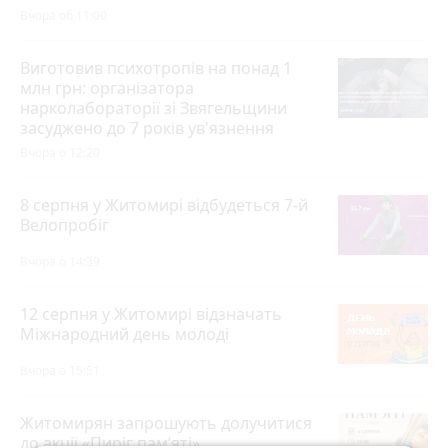
Вчора об 11:00
Виготовив психотропів на понад 1
млн грн: організатора
нарколабораторії зі Звягельщини
засуджено до 7 років ув'язнення
Вчора о 12:20
8 серпня у Житомирі відбудеться 7-й
Велопробіг
Вчора о 14:39
12 серпня у Житомирі відзначать
Міжнародний день молоді
Вчора о 15:51
Житомирян запрошують долучитися
до акції «Пиріг пам’яті»