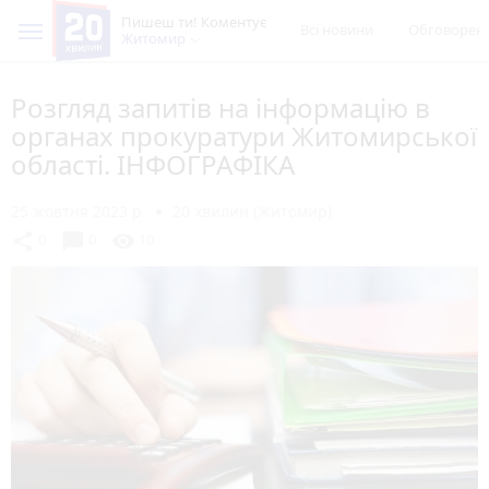
Пишеш ти! Коментує
Всі новини
Обговорен
Житомир
Розгляд запитів на інформацію в
органах прокуратури Житомирської
області. ІНФОГРАФІКА
25 жовтня 2023 р.
20 хвилин (Житомир)
chat_bubble
share
visibility
0
0
10