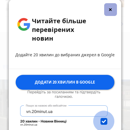
×
Вчора о 15:00
Читайте більше
keyboard_arrow_right
Дивитись ще
перевірених
новин
Додайте 20 хвилин до вибраних джерел в Google
коментують
Найчастіше
ДОДАТИ 20 ХВИЛИН В GOOGLE