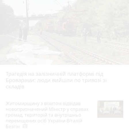
Трагедія на залізничній платформі під
Броварами: люди вийшли по тривозі зі
складів
Житомирщину з візитом відвідав
новопризначений Міністр у справах
громад, територій та внутрішньо
переміщених осіб України Віталій
Безгін
photo_camera