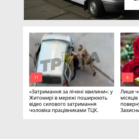
в
в
ий зник
и
mode_comment
mode_comment
11
6
«Затримання за лічені хвилини»: у
Лише че
Житомирі в мережі поширюють
місяців
відео силового затримання
поверну
чоловіка працівниками ТЦК.
Захисн
ВІДЕО
play_circle_filled