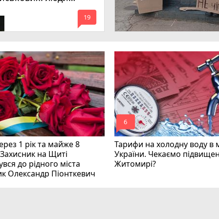
имагають покарати
mode_comment
инних
19
mode_comment
6
рез 1 рік та майже 8
Тарифи на холодну воду в 
 Захисник на Щиті
України. Чекаємо підвищен
вся до рідного міста
Житомирі?
ик Олександр Піонткевич