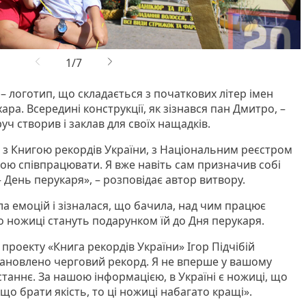
 – логотип, що складається з початкових літер імен
хара. Всередині конструкції, як зізнався пан Дмитро, –
руч створив і заклав для своїх нащадків.
 з Книгою рекордів України, з Національним реєстром
 мною співпрацювати. Я вже навіть сам призначив собі
 – День перукаря», – розповідає автор витвору.
а емоцій і зізналася, що бачила, над чим працює
що ножиці стануть подарунком їй до Дня перукаря.
роекту «Книга рекордів України» Ігор Підчібій
тановлено черговий рекорд. Я не вперше у вашому
останнє. За нашою інформацією, в Україні є ножиці, що
що брати якість, то ці ножиці набагато кращі».