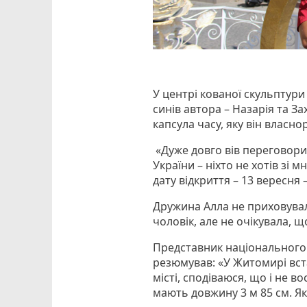
У центрі кованої скульптури
синів автора – Назарія та За
капсула часу, яку він власно
«Дуже довго вів переговори
України – ніхто не хотів зі
дату відкриття – 13 вересня
Дружина Алла не приховувал
чоловік, але не очікувала, 
Представник національного п
резюмував: «У Житомирі вс
місті, сподіваюся, що і не в
мають довжину 3 м 85 см. Як