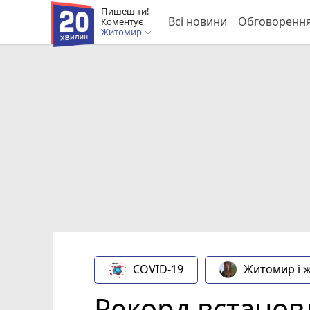
Пишеш ти!
Всі новини
Обговоренн
Коментує
Житомир
COVID-19
Житомир і 
Рекорд встановл