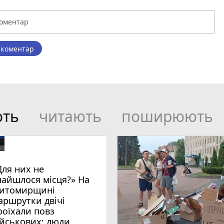
 коментар
ють
читають
поширюють
Для них не
найшлося місця?» На
итомирщині
аршрутки двічі
роїхали повз
ійськових: люди