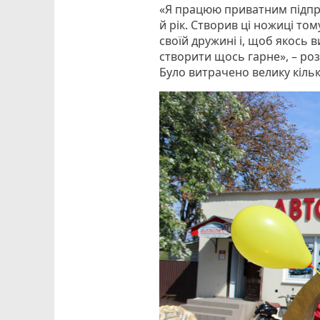
«Я працюю приватним підпр
й рік. Створив ці ножиці то
своїй дружині і, щоб якось в
створити щось гарне», – роз
Було витрачено велику кількі