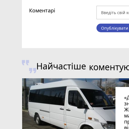
Коментарі
Опублікувати
Найчастіше
коменту
«
з
Ж
м
п
в