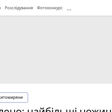
...
я
Розслідування
Фотоконкурс
житомиряни
ено: найбільші ножиці