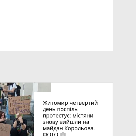
Житомир четвертий
день поспіль
протестує: містяни
знову вийшли на
майдан Корольова.
ФОТО
photo_camera