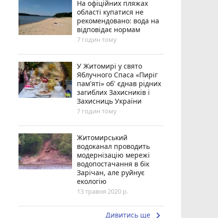
На офіційних пляжах
області купатися не
рекомендовано: вода на
відповідає нормам
7 годин тому
У Житомирі у свято
Яблучного Спаса «Пиріг
пам'яті» об' єднав рідних
загиблих Захисників і
Захисниць України
7 годин тому
Житомирський
водоканал проводить
модернізацію мережі
водопостачання в бік
Зарічан, але руйнує
екологію
13 травня 2020 р.
keyboard_arrow_right
Дивитись ще