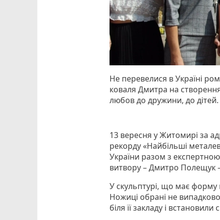
Не перевелися в Україні ро
коваля Дмитра на створення
любов до дружини, до дітей.
13 вересня у Житомирі за ад
рекорду «Найбільші металеві
України разом з експертною 
витвору – Дмитро Полещук –
У скульптурі, що має форму
Ножиці обрані не випадково
біля її закладу і встановили 