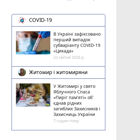
COVID-19
В Україні зафіксовано
перший випадок
субваріанту COVID-19
«Цикада»
22 квітня 2026 р.
Житомир і житомиряни
У Житомирі у свято
Яблучного Спаса
«Пиріг пам'яті» об'
єднав рідних
загиблих Захисників і
Захисниць України
7 годин тому