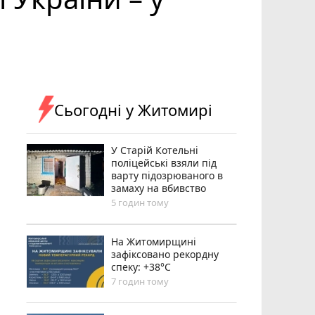
Сьогодні у Житомирі
У Старій Котельні
поліцейські взяли під
варту підозрюваного в
замаху на вбивство
5 годин тому
Н️а Житомирщині
зафіксовано рекордну
спеку: +38°C
7 годин тому