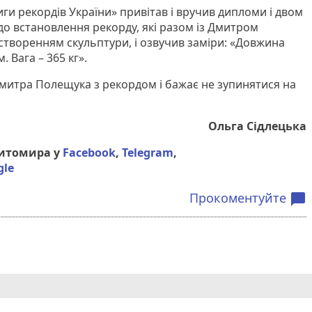
ги рекордів України» привітав і вручив дипломи і двом
о встановлення рекорду, які разом із Дмитром
творенням скульптури, і озвучив заміри: «Довжина
. Вага – 365 кг».
 Дмитра Полещука з рекордом і бажає не зупинятися на
Ольга Сідлецька
Житомира у
Facebook
,
Telegram
,
gle
Прокоментуйте
chat_bubble