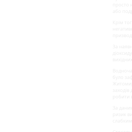
просто 
або под
Крім тог
негатив
призвод
За наяв
діоксиду
вихідни
Водночас
було за
Житомир
заходів
робити 
За дани
ризик в
слабким