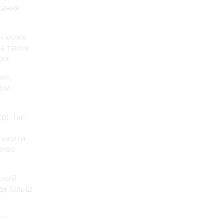
хання
ін може
 а також
ях.
вин,
гом
і. Так,
 вжити
ливо
окий
де більш