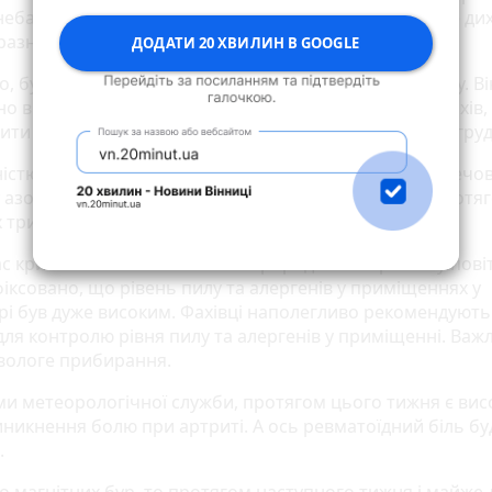
неба, якщо відчуваються такі симптоми, як утруднене ди
разнення горла.
ДОДАТИ 20 ХВИЛИН В GOOGLE
о, було зафіксовано велику кількість наземного озону. В
но впливати на існуючі захворювання дихальних шляхів,
ити до подразнення горла, головного болю і болю в груд
ністю дрібних твердих частинок, дрібнодисперсних речо
 азоту, діоксиду сірки та окису вуглецю показники протя
х трималися на позначках «добре» та «відмінно».
 критичним виявився зміст природних алергенів у повітр
фіксовано, що рівень пилу та алергенів у приміщеннях у
і був дуже високим. Фахівці наполегливо рекомендують
 для контролю рівня пилу та алергенів у приміщенні. Важ
вологе прибирання.
ми метеорологічної служби, протягом цього тижня є вис
иникнення болю при артриті. А ось ревматоїдний біль бу
.