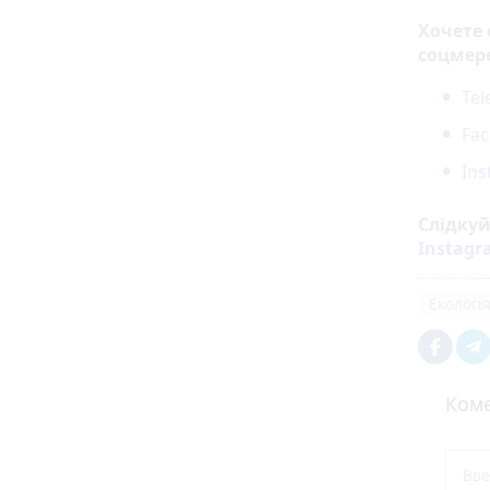
Хочете
соцмер
Te
Fa
In
Слідку
Instag
Екологі
Коме