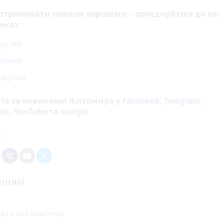
 отримувати новини першими – приєднуйтеся до нас
ежах
legram
cebook
stagram
йте за новинами Житомира у
Facebook
,
Telegram
,
ram
,
YouTube
та
Google
я
нтарі