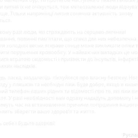
о магнітних бур, то протягом наступного тижня і майже 
и липня їх не очікується, тож метеозалежні люди відчув
аще. Тільки наприкінці липня сонячна активність знову
ться.
кому разі люди, які страждають на серцево-легеневі
вання, повинні пам’ятати, що спека для них небезпечна.
сля холодної весни яскраве сонце може викликати опіки 
ити порушення кровообігу. У найважчих випадках це м
ися втратою свідомості і призвести до інсультів, інфаркті
жких наслідків.
дь ласка, заздалегідь піклуйтеся про власну безпеку. Носі
ду у пляшках та необхідні ліки. Буде добре, якщо в кише
ий телефон ваших рідних та відомості про те, які ліки ви
е. У разі необхідності вам одразу нададуть допомогу і н
имуть час на встановлення причини погіршення вашого 
олить зберегти ваше здоров’я та життя.
 себе і будьте здорові!
Русла