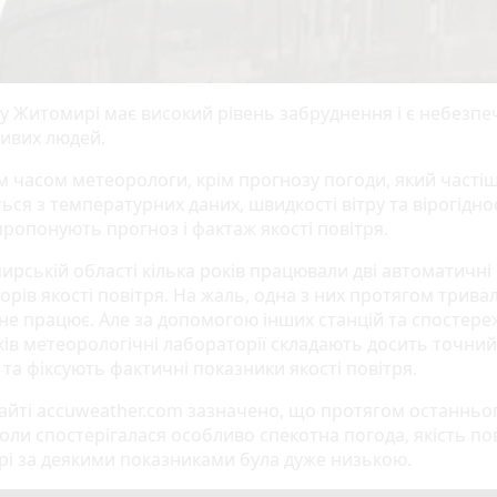
 у Житомирі має високий рівень забруднення і є небезп
ливих людей.
м часом метеорологи, крім прогнозу погоди, який часті
ься з температурних даних, швидкості вітру та вірогідно
пропонують прогноз і фактаж якості повітря.
рській області кілька років працювали дві автоматичні с
орів якості повітря. На жаль, одна з них протягом трива
 не працює. Але за допомогою інших станцій та спостере
ків метеорологічні лабораторії складають досить точний
та фіксують фактичні показники якості повітря.
 сайті accuweather.com зазначено, що протягом останньо
оли спостерігалася особливо спекотна погода, якість пов
і за деякими показниками була дуже низькою.