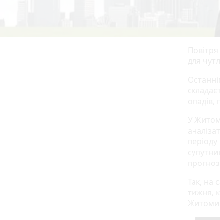
Повітря
для чут
Останні
складаєт
опадів, 
У Житоми
аналізат
періоду
супутни
прогноз 
Так, на
тижня, к
Житомир