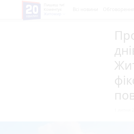
Пишеш ти!
Всі новини
Обговоренн
Коментує
Житомир
Про
дні
Жит
фік
пов
1 липня 2