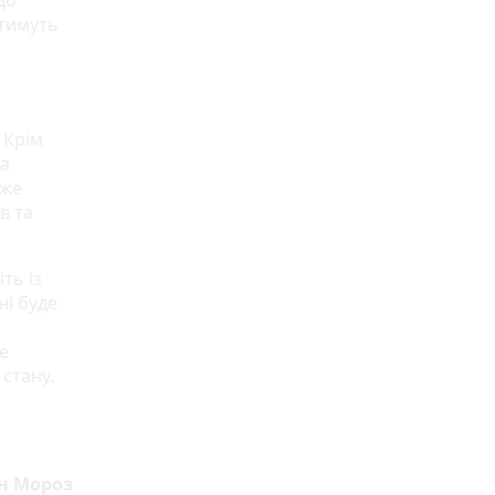
до
атимуть
 Крім
та
оже
в та
ть із
ні буде
е
стану.
н Мороз