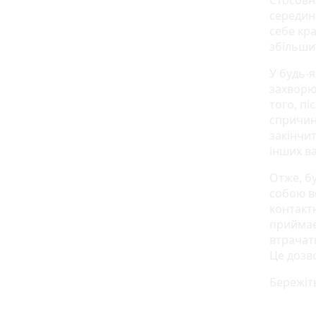
Стосовн
середин
себе кр
збільши
У будь-я
захворю
того, пі
спричин
закінчит
інших ва
Отже, бу
собою во
контактн
приймаєт
втрачат
Це дозв
Бережіть