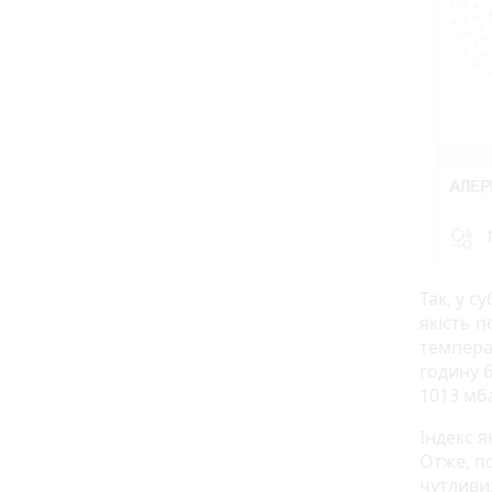
Так, у с
якість п
температ
годину б
1013 мба
Індекс я
Отже, п
чутливи