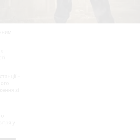
ечним
ше
сті
танції –
лого
ження зі
го
ітря у