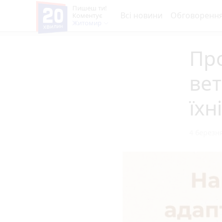
Пишеш ти!
Всі новини
Обговоренн
Коментує
Житомир
Про
вет
їхн
4 березня