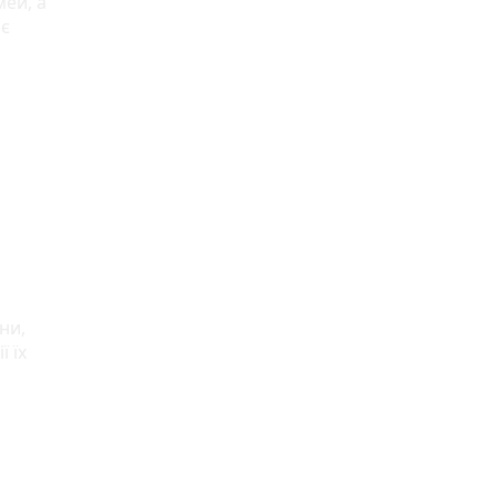
мей, а
 є
ни,
 їх