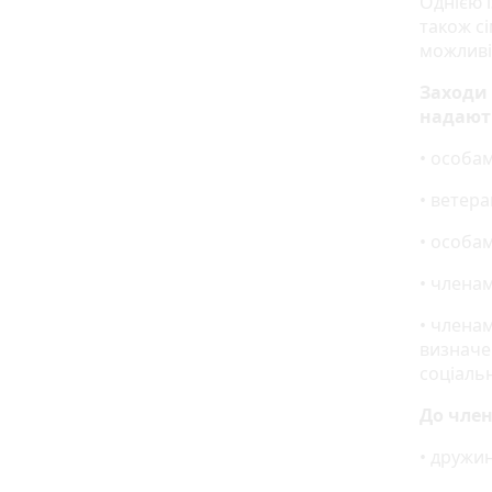
Однією і
також сі
можливіс
Заходи 
надают
• особам
• ветера
• особа
• членам
• членам
визначен
соціальн
До член
• дружин