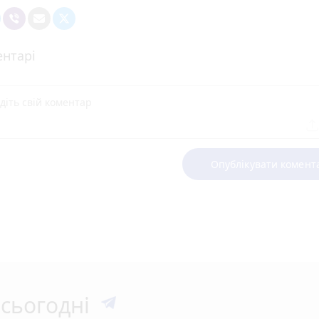
нтарі
Опублікувати комент
сьогодні