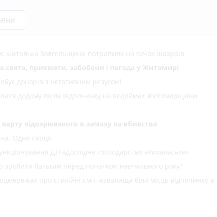
ряни
ми: жителька Звягельщини потрапила на гачок шахраїв
не свято, прикмети, забобони і погода у Житомирі
ебує донорів з негативним резусом!
нулися додому після відпочинку на водоймах Житомирщини
д варту підозрюваного в замаху на вбивство
їна. Одне серце
нкціонування ДП «Дослідне господарство «Рихальське»
но зробити батькам перед початком навчального року?
оцмережах про стихійні сміттєзвалища біля місць відпочинку в
спеку: +38°C