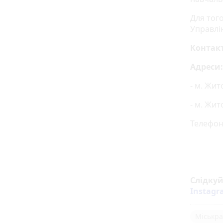
Для тог
Управлі
Контакт
Адреси:
- м. Жит
- м. Жит
Телефон:
Слідку
Instag
Міськра