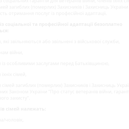
з соціальних гарантій для ветеранів війни, членів їхніх сі
мей загиблих (померлих) Захисників і Захисниць України
ть отримання послуг із професійної адаптації.
із соціальної та професійної адаптації безоплатно
ься:
, які звільняються або звільнені з військової служби,
нам війни,
м із особливими заслугами перед Батьківщиною,
 їхніх сімей,
 сімей загиблих (померлих) Захисників і Захисниць Украї
их Законом України “Про статус ветеранів війни, гарантії
ого захисту”.
ів сімей належать:
а/чоловік,