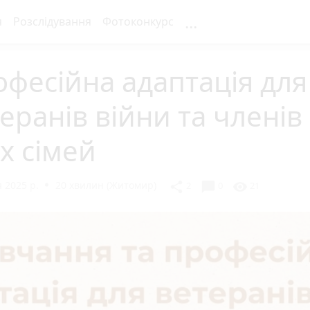
...
я
Розслідування
Фотоконкурс
фесійна адаптація для
еранів війни та членів
іх сімей
 2025 р.
20 хвилин (Житомир)
chat_bubble
share
visibility
2
0
21