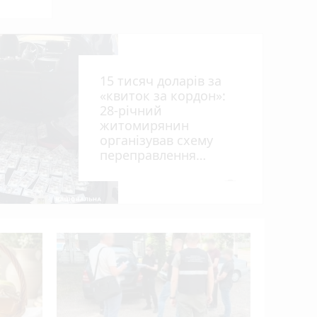
ниць
15 тисяч доларів за
«квиток за кордон»:
28-річний
житомирянин
організував схему
переправлення
чоловіків призовного
віку за межі країни
photo_camera
рії
У ДТП біл
вантажів
деблокув