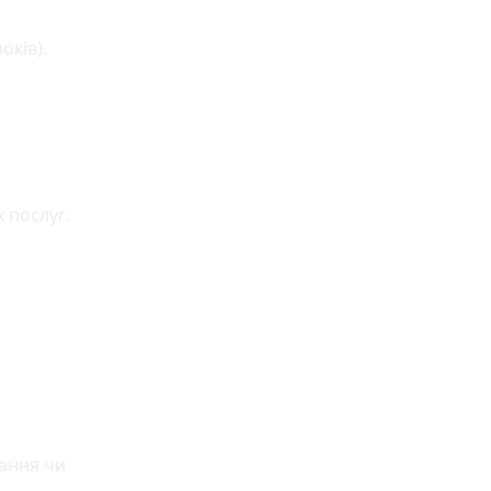
оків).
 послуг.
ання чи