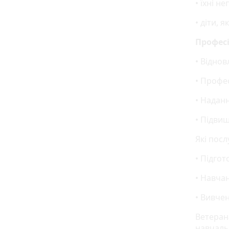
• їхні не
• діти, 
Професі
• Відно
• Профе
• Надан
• Підви
Які посл
• Підгот
• Навча
• Вивчен
Ветеран
навчаль