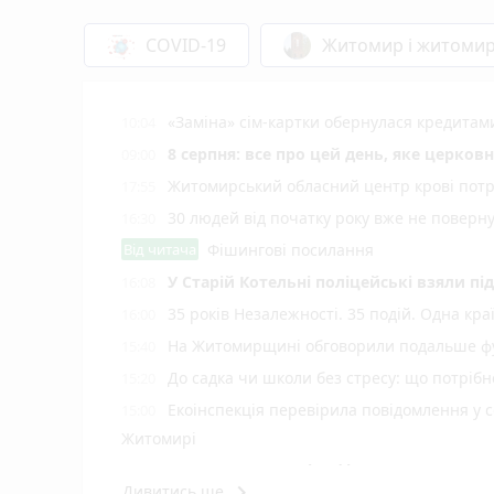
COVID-19
Житомир і житоми
«Заміна» сім-картки обернулася кредита
10:04
8 серпня: все про цей день, яке церков
09:00
Житомирський обласний центр крові потр
17:55
30 людей від початку року вже не повер
16:30
Від читача
Фішингові посилання
У Старій Котельні поліцейські взяли пі
16:08
35 років Незалежності. 35 подій. Одна кра
16:00
На Житомирщині обговорили подальше фу
15:40
До садка чи школи без стресу: що потріб
15:20
Екоінспекція перевірила повідомлення у с
15:00
Житомирі
Н️а Житомирщині зафіксовано рекордну 
14:40
keyboard_arrow_right
Дивитись ще