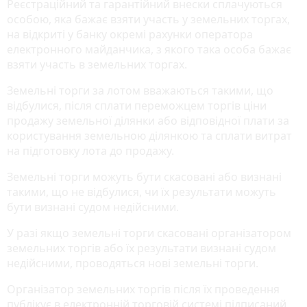
Реєстраційний та гарантійний внески сплачуються
особою, яка бажає взяти участь у земельних торгах,
на відкриті у банку окремі рахунки оператора
електронного майданчика, з якого така особа бажає
взяти участь в земельних торгах.
Земельні торги за лотом вважаються такими, що
відбулися, після сплати переможцем торгів ціни
продажу земельної ділянки або відповідної плати за
користування земельною ділянкою та сплати витрат
на підготовку лота до продажу.
Земельні торги можуть бути скасовані або визнані
такими, що не відбулися, чи їх результати можуть
бути визнані судом недійсними.
У разі якщо земельні торги скасовані організатором
земельних торгів або їх результати визнані судом
недійсними, проводяться нові земельні торги.
Організатор земельних торгів після їх проведення
публікує в електронній торговій системі підписаний