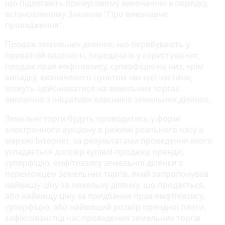
що підлягають примусовому виконанню в порядку,
встановленому Законом "Про виконавче
провадження".
Продаж земельних ділянок, що перебувають у
приватній власності, передача їх у користування,
продаж прав емфітевзису, суперфіцію на них, крім
випадку, визначеного пунктом «в» цієї частини,
можуть здійснюватися на земельних торгах
виключно з ініціативи власників земельних ділянок.
Земельні торги будуть проводитись у формі
електронного аукціону в режимі реального часу в
мережі Інтернет, за результатами проведення якого
укладається договір купівлі-продажу, оренди,
суперфіцію, емфітевзису земельної ділянки з
переможцем земельних торгів, який запропонував
найвищу ціну за земельну ділянку, що продається,
або найвищу ціну за придбання прав емфітевзису,
суперфіцію, або найвищий розмір орендної плати,
зафіксовані під час проведення земельних торгів