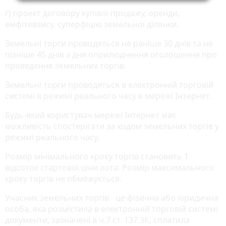
ґ) проект договору купівлі-продажу, оренди,
емфітевзису, суперфіцію земельної ділянки.
Земельні торги проводяться не раніше 30 днів та не
пізніше 45 днів з дня оприлюднення оголошення про
проведення земельних торгів.
Земельні торги проводяться в електронній торговій
системі в режимі реального часу в мережі Інтернет.
Будь-який користувач мережі Інтернет має
можливість спостерігати за ходом земельних торгів у
режимі реального часу.
Розмір мінімального кроку торгів становить 1
відсоток стартової ціни лота. Розмір максимального
кроку торгів не обмежується.
Учасник земельних торгів - це фізична або юридична
особа, яка розмістила в електронній торговій системі
документи, зазначені в ч.7 ст. 137 ЗК, сплатила