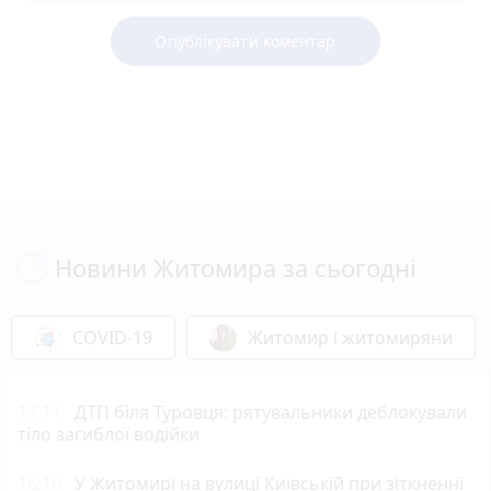
Опублікувати коментар
Новини Житомира за сьогодні
COVID-19
Житомир і житомиряни
17:11
ДТП біля Туровця: рятувальники деблокували
тіло загиблої водійки
16:16
У Житомирі на вулиці Київській при зіткненні