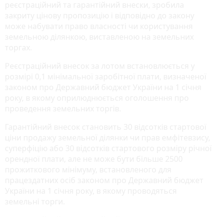
реєстраційний та гарантійний внески, зробила
закриту цінову пропозицію і відповідно до закону
може набувати право власності чи користування
земельною ділянкою, виставленою на земельних
торгах.
Реєстраційний внесок за лотом встановлюється у
розмірі 0,1 мінімальної заробітної плати, визначеної
законом про Державний бюджет України на 1 січня
року, в якому оприлюднюється оголошення про
проведення земельних торгів.
Гарантійний внесок становить 30 відсотків стартової
ціни продажу земельної ділянки чи прав емфітевзису,
суперфіцію або 30 відсотків стартового розміру річної
орендної плати, але не може бути більше 2500
прожиткового мінімуму, встановленого для
працездатних осіб законом про Державний бюджет
України на 1 січня року, в якому проводяться
земельні торги.