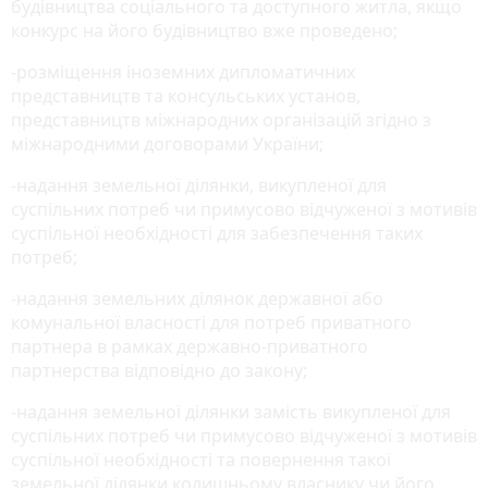
будівництва соціального та доступного житла, якщо
конкурс на його будівництво вже проведено;
-розміщення іноземних дипломатичних
представництв та консульських установ,
представництв міжнародних організацій згідно з
міжнародними договорами України;
-надання земельної ділянки, викупленої для
суспільних потреб чи примусово відчуженої з мотивів
суспільної необхідності для забезпечення таких
потреб;
-надання земельних ділянок державної або
комунальної власності для потреб приватного
партнера в рамках державно-приватного
партнерства відповідно до закону;
-надання земельної ділянки замість викупленої для
суспільних потреб чи примусово відчуженої з мотивів
суспільної необхідності та повернення такої
земельної ділянки колишньому власнику чи його