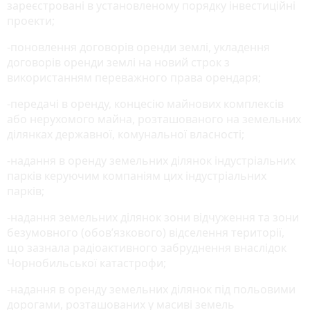
зареєстровані в установленому порядку інвестиційні
проекти;
-поновлення договорів оренди землі, укладення
договорів оренди землі на новий строк з
використанням переважного права орендаря;
-передачі в оренду, концесію майнових комплексів
або нерухомого майна, розташованого на земельних
ділянках державної, комунальної власності;
-надання в оренду земельних ділянок індустріальних
парків керуючим компаніям цих індустріальних
парків;
-надання земельних ділянок зони відчуження та зони
безумовного (обов’язкового) відселення території,
що зазнала радіоактивного забруднення внаслідок
Чорнобильської катастрофи;
-надання в оренду земельних ділянок під польовими
дорогами, розташованих у масиві земель