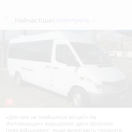
коментують
Найчастіше
19
«Для них не знайшлося місця?» На
Житомирщині маршрутки двічі проїхали
17 липня 2026 р.
повз військових: люди вимагають покарати