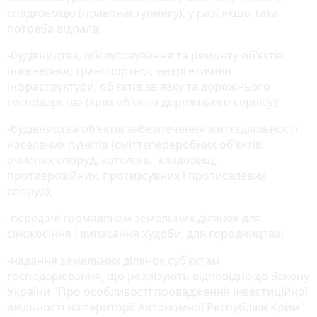
спадкоємцю (правонаступнику), у разі якщо така
потреба відпала;
-будівництва, обслуговування та ремонту об'єктів
інженерної, транспортної, енергетичної
інфраструктури, об'єктів зв'язку та дорожнього
господарства (крім об'єктів дорожнього сервісу);
-будівництва об'єктів забезпечення життєдіяльності
населених пунктів (сміттєпереробних об'єктів,
очисних споруд, котелень, кладовищ,
протиерозійних, протизсувних і протиселевих
споруд);
-передачі громадянам земельних ділянок для
сінокосіння і випасання худоби, для городництва;
-надання земельних ділянок суб'єктам
господарювання, що реалізують відповідно до Закону
України "Про особливості провадження інвестиційної
діяльності на території Автономної Республіки Крим"