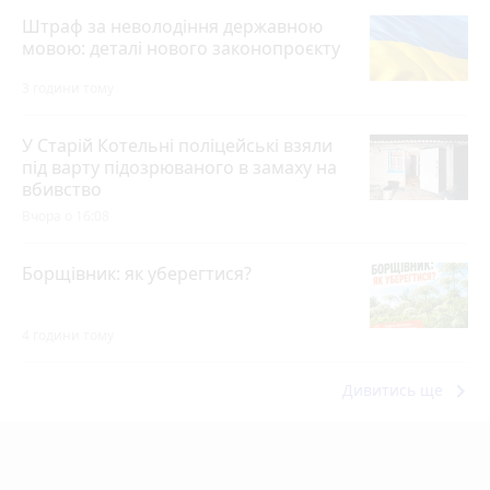
Штраф за неволодіння державною
мовою: деталі нового законопроєкту
3 години тому
У Старій Котельні поліцейські взяли
під варту підозрюваного в замаху на
вбивство
Вчора о 16:08
Борщівник: як уберегтися?
4 години тому
keyboard_arrow_right
Дивитись ще