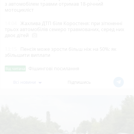
з автомобілем травми отримав 18-річний
мотоцикліст
14:04
Жахлива ДТП біля Коростеня: при зіткненні
трьох автомобілів семеро травмованих, серед них
двоє дітей
photo_camera
13:15
Пенсія може зрости більш ніж на 50%: як
збільшити виплати
Фішингові посилання
Від читача
Всі новини
Підпишись