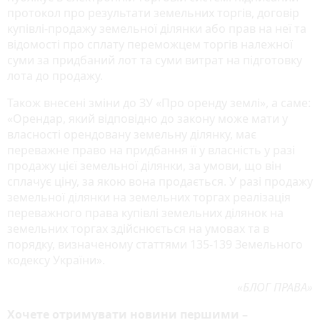
протокол про результати земельних торгів, договір
купівлі-продажу земельної ділянки або прав на неї та
відомості про сплату переможцем торгів належної
суми за придбаний лот та суми витрат на підготовку
лота до продажу.
Також внесені зміни до ЗУ «Про оренду землі», а саме:
«Орендар, який відповідно до закону може мати у
власності орендовану земельну ділянку, має
переважне право на придбання її у власність у разі
продажу цієї земельної ділянки, за умови, що він
сплачує ціну, за якою вона продається. У разі продажу
земельної ділянки на земельних торгах реалізація
переважного права купівлі земельних ділянок на
земельних торгах здійснюється на умовах та в
порядку, визначеному статтями 135-139 Земельного
кодексу України».
«БЛОГ ПРАВА»
Хочете отримувати новини першими –