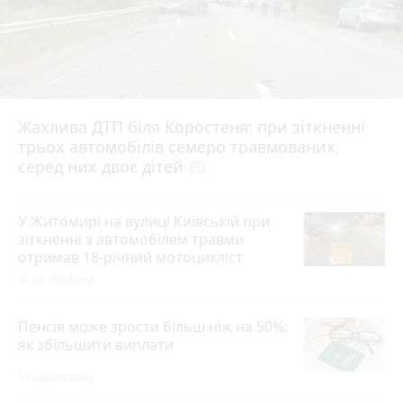
Жахлива ДТП біля Коростеня: при зіткненні
трьох автомобілів семеро травмованих,
серед них двоє дітей
photo_camera
У Житомирі на вулиці Київській при
зіткненні з автомобілем травми
отримав 18-річний мотоцикліст
за 24 хвилини
Пенсія може зрости більш ніж на 50%:
як збільшити виплати
3 години тому