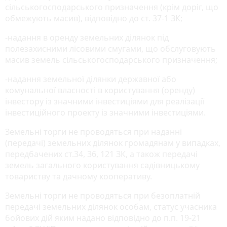
сільськогосподарського призначення (крім доріг, що
обмежують масив), відповідно до ст. 37-1 ЗК;
-надання в оренду земельних ділянок під
полезахисними лісовими смугами, що обслуговують
масив земель сільськогосподарського призначення;
-надання земельної ділянки державної або
комунальної власності в користування (оренду)
інвестору із значними інвестиціями для реалізації
інвестиційного проекту із значними інвестиціями.
Земельні торги не проводяться при наданні
(передачі) земельних ділянок громадянам у випадках,
передбачених ст.34, 36, 121 ЗК, а також передачі
земель загального користування садівницькому
товариству та дачному кооперативу.
Земельні торги не проводяться при безоплатній
передачі земельних ділянок особам, статус учасника
бойових дій яким надано відповідно до п.п. 19-21