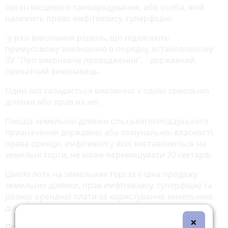
орган місцевого самоврядування, або особа, якій
належить право емфітевзису, суперфіцію;
-у разі виконання рішень, що підлягають
примусовому виконанню в порядку, встановленому
ЗУ "Про виконавче провадження", - державний,
приватний виконавець.
Один лот складається виключно з однієї земельної
ділянки або прав на неї.
Площа земельної ділянки сільськогосподарського
призначення державної або комунальної власності,
права оренди, емфітевзису якої виставляються на
земельні торги, не може перевищувати 20 гектарів.
Ціною лота на земельних торгах є ціна продажу
земельної ділянки, прав емфітевзису, суперфіцію та
розмір орендної плати за користування земельною
ділянкою.
×
Проведення земельних торгів щодо земельних