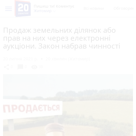
Пишеш ти! Коментує
Всі новини
Обговорен
Житомир
Продаж земельних ділянок або
прав на них через електронні
аукціони. Закон набрав чинності
20 липня 2021 р.
20 хвилин (Житомир)
chat_bubble
share
visibility
0
0
38