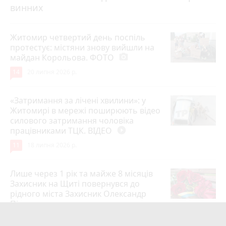
винних
Житомир четвертий день поспіль
протестує: містяни знову вийшли на
майдан Корольова. ФОТО
photo_camera
14
20 липня 2026 р.
«Затримання за лічені хвилини»: у
Житомирі в мережі поширюють відео
силового затримання чоловіка
працівниками ТЦК. ВІДЕО
play_circle_filled
11
18 липня 2026 р.
Лише через 1 рік та майже 8 місяців
Захисник на Щиті повернувся до
рідного міста Захисник Олександр
Піонткевич
6
13 липня 2026 р.