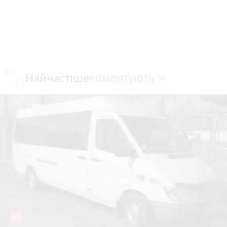
коментують
Найчастіше
19