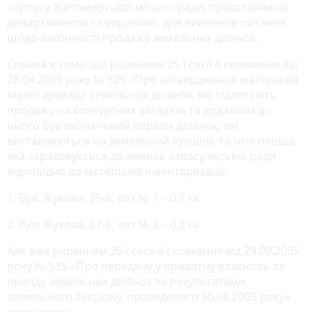
корпусу Житомирської міської ради, представників
департаментів та управлінь для вивчення питання
щодо законності продажу земельних ділянок.
Справа в тому, що рішенням 25-ї сесії 4 скликання від
28.04.2005 року № 525 «Про затвердження матеріалів
інвентаризації земельних ділянок, які підлягають
продажу на конкурсних засадах» та додатком до
нього був визначений перелік ділянок, які
виставляються на земельний аукціон, та їхня площа,
яка зараховується до земель запасу міської ради
відповідно до матеріалів інвентаризації:
1. Вул. Жукова, 25-а, лот № 1 – 0,2 га
2. Вул. Жукова, 27-а, лот № 2 – 0,2 га.
Але вже рішенням 26-ї сесії 4 скликання від 29.09.2005
року № 535 «Про передачу у приватну власність та
оренду земельних ділянок за результатами
земельного аукціону, проведеного 30.08.2005 року»
визначено: