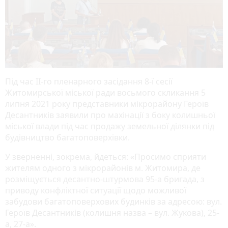
Під час ІІ-го пленарного засідання 8-ї сесії
Житомирської міської ради восьмого скликання 5
липня 2021 року представники мікрорайону Героїв
Десантників заявили про махінації з боку колишньої
міської влади під час продажу земельної ділянки під
будівництво багатоповерхівки.
У зверненні, зокрема, йдеться: «Просимо сприяти
жителям одного з мікрорайонів м. Житомира, де
розміщується десантно-штурмова 95-а бригада, з
приводу конфліктної ситуації щодо можливої
забудови багатоповерхових будинків за адресою: вул.
Героїв Десантників (колишня назва – вул. Жукова), 25-
а, 27-а».