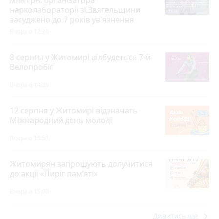
нарколабораторії зі Звягельщини
засуджено до 7 років ув'язнення
Вчора о 12:20
8 серпня у Житомирі відбудеться 7-й
Велопробіг
Вчора о 14:39
12 серпня у Житомирі відзначать
Міжнародний день молоді
Вчора о 15:51
Житомирян запрошують долучитися
до акції «Пиріг пам’яті»
Вчора о 15:00
keyboard_arrow_right
Дивитись ще