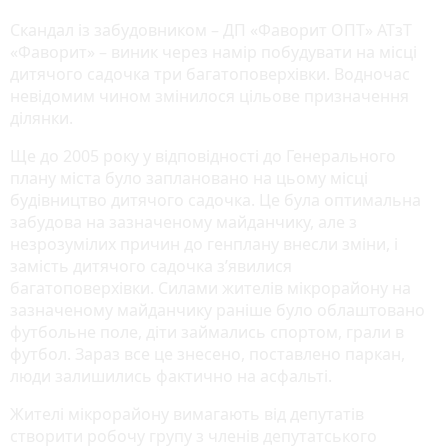
Скандал із забудовником – ДП «Фаворит ОПТ» АТзТ
«Фаворит» – виник через намір побудувати на місці
дитячого садочка три багатоповерхівки. Водночас
невідомим чином змінилося цільове призначення
ділянки.
Ще до 2005 року у відповідності до Генерального
плану міста було заплановано на цьому місці
будівництво дитячого садочка. Це була оптимальна
забудова на зазначеному майданчику, але з
незрозумілих причин до генплану внесли зміни, і
замість дитячого садочка з’явилися
багатоповерхівки. Силами жителів мікрорайону на
зазначеному майданчику раніше було облаштовано
футбольне поле, діти займались спортом, грали в
футбол. Зараз все це знесено, поставлено паркан,
люди залишились фактично на асфальті.
Жителі мікрорайону вимагають від депутатів
створити робочу групу з членів депутатського