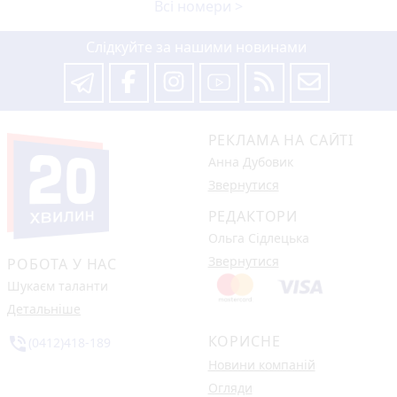
Всі номери >
Слідкуйте за нашими новинами
РЕКЛАМА НА САЙТІ
Анна Дубовик
Звернутися
РЕДАКТОРИ
Ольга Сідлецька
Звернутися
РОБОТА У НАС
Шукаєм таланти
Детальніше
КОРИСНЕ
phone_in_talk
(0412)418-189
Новини компаній
Огляди