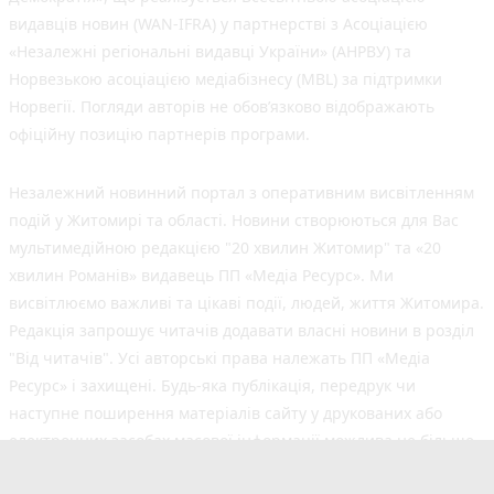
видавців новин (WAN-IFRA) у партнерстві з Асоціацією
«Незалежні регіональні видавці України» (АНРВУ) та
Норвезькою асоціацією медіабізнесу (MBL) за підтримки
Норвегії. Погляди авторів не обов’язково відображають
офіційну позицію партнерів програми.
Незалежний новинний портал з оперативним висвітленням
подій у Житомирі та області. Новини створюються для Вас
мультимедійною редакцією "20 хвилин Житомир" та «20
хвилин Романів» видавець ПП «Медіа Ресурс». Ми
висвітлюємо важливі та цікаві події, людей, життя Житомира.
Редакція запрошує читачів додавати власні новини в розділ
"Від читачів". Усі авторські права належать ПП «Медіа
Ресурс» і захищені. Будь-яка публiкацiя, передрук чи
наступне поширення матеріалів сайту у друкованих або
електронних засобах масової інформації можлива не більше
50% обсягу та з обов'язковим посиланням на джерело.