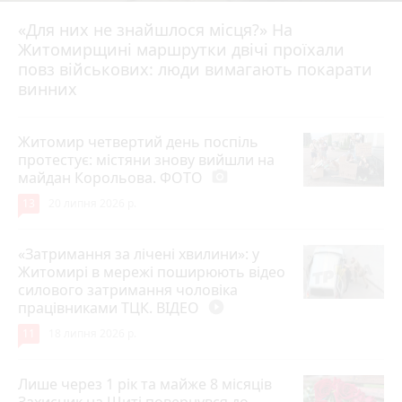
«Для них не знайшлося місця?» На
Житомирщині маршрутки двічі проїхали
17 липня 2026 р.
повз військових: люди вимагають покарати
винних
Житомир четвертий день поспіль
протестує: містяни знову вийшли на
майдан Корольова. ФОТО
photo_camera
13
20 липня 2026 р.
«Затримання за лічені хвилини»: у
Житомирі в мережі поширюють відео
силового затримання чоловіка
працівниками ТЦК. ВІДЕО
play_circle_filled
11
18 липня 2026 р.
Лише через 1 рік та майже 8 місяців