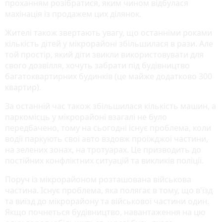
проханням розібратися, яким чином відбулася
махінація із продажем цих ділянок.
Жителі також звертають увагу, що останніми роками
кількість дітей у мікрорайоні збільшилася в рази. Але
той простір, який діти звикли використовувати для
свого дозвілля, хочуть забрати під будівництво
багатоквартирних будинків (це майже додатково 300
квартир).
За останній час також збільшилася кількість машин, а
паркомісць у мікрорайоні взагалі не було
передбачено, тому на сьогодні існує проблема, коли
водії паркують свої авто вздовж проїжджої частини,
на зелених зонах, на тротуарах. Це призводить до
постійних конфліктних ситуацій та викликів поліції.
Поруч із мікрорайоном розташована військова
частина. Існує проблема, яка полягає в тому, що в'їзд
та виїзд до мікрорайону та військової частини один.
Якщо почнеться будівництво, навантаження на цю