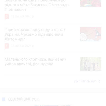
Захисник на Щиті повернувся до
рідного міста Захисник Олександр
Піонткевич
6
13 липня 2026 р.
Тарифи на холодну воду в містах
України. Чекаємо підвищення в
Житомирі?
6
14 липня 2026 р.
Маленького хлопчика, який зник
учора ввечері, розшукали
keyboard_arrow_right
Дивитись ще
СВІЖИЙ ВИПУСК