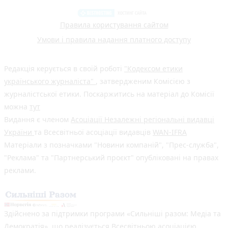
Правила користування сайтом
Умови і правила надання платного доступу
Редакція керується в своїй роботі
"Кодексом етики
українського журналіста"
, затвердженим Комісією з
журналістської етики. Поскаржитись на матеріал до Комісії
можна
тут
Видання є членом
Асоціації Незалежні регіональні видавці
України
та Всесвітньої асоціації видавців
WAN-IFRA
Матеріали з позначками "Новини компаній", "Прес-служба",
"Реклама" та "Партнерський проєкт" опубліковані на правах
реклами.
Здійснено за підтримки програми «Сильніші разом: Медіа та
Демократія», що реалізується Всесвітньою асоціацією