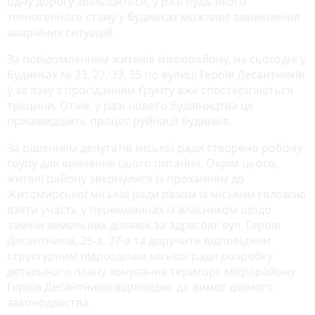
одну дорогу збільшиться, у разі будь-якого
техногенного стану у будинках можливе виникнення
аварійних ситуацій.
За повідомленням жителів мікрорайону, на сьогодні у
будинках № 23, 27, 33, 35 по вулиці Героїв Десантників
у зв'язку з просіданням ґрунту вже спостерігаються
тріщини. Отже, у разі нового будівництва це
пришвидшить процес руйнації будинків.
За рішенням депутатів міської ради створено робочу
групу для вивчення цього питання. Окрім цього,
жителі району звернулися із проханням до
Житомирської міської ради разом із міським головою
взяти участь у перемовинах із власником щодо
заміни земельних ділянок за адресою: вул. Героїв
Десантників, 25-а, 27-а та доручити відповідним
структурним підрозділам міської ради розробку
детального плану зонування території мікрорайону
Героїв Десантників відповідно до вимог діючого
законодавства.