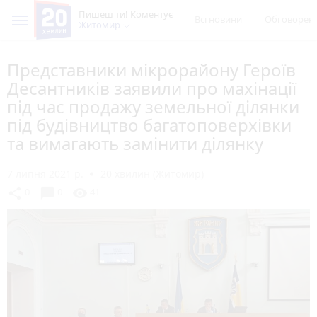
Пишеш ти! Коментує
Всі новини
Обговорен
Житомир
Представники мікрорайону Героїв
Десантників заявили про махінації
під час продажу земельної ділянки
під будівництво багатоповерхівки
та вимагають замінити ділянку
7 липня 2021 р.
20 хвилин (Житомир)
chat_bubble
share
visibility
0
0
41