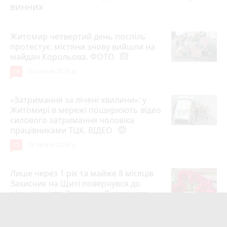
винних
Житомир четвертий день поспіль
протестує: містяни знову вийшли на
майдан Корольова. ФОТО
photo_camera
14
20 липня 2026 р.
«Затримання за лічені хвилини»: у
Житомирі в мережі поширюють відео
силового затримання чоловіка
працівниками ТЦК. ВІДЕО
play_circle_filled
11
18 липня 2026 р.
Лише через 1 рік та майже 8 місяців
Захисник на Щиті повернувся до
рідного міста Захисник Олександр
Піонткевич
6
13 липня 2026 р.