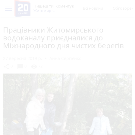
Пишеш ти! Коментує
Всі новини
Обговорен
Житомир
Працівники Житомирського
водоканалу приєдналися до
Міжнародного дня чистих берегів
27 вересня 2019 р.
Анна Сергієнко
chat_bubble
share
visibility
0
0
72