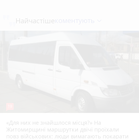
коментують
Найчастіше
19
«Для них не знайшлося місця?» На
Житомирщині маршрутки двічі проїхали
17 липня 2026 р.
повз військових: люди вимагають покарати