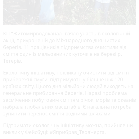
КП “Житомирводоканал” взяло участь в екологічній
акції, приуроченій до Міжнародного дня чистих
берегів. 11 працівників підприємства очистили від
сміття один із мальовничих куточків на березі р.
Тетерів.
Екологічну ініціативу, покликану очистити від сміття
прибережні смуги, підтримують у більше ніж 120
країнах світу. Цього дня мільйони людей виходять на
генеральне прибирання берегів. Наразі проблема
засмічення побутовим сміттям річок, морів та океанів
набрала глобальних масштабів. Є нагальна потреба
зупинити перенос сміття водними шляхами.
Підтримати екологічну ініціативу можна, прийнявши
виклик у Фейсбуці: #Яприбрав_ТвояЧерга.