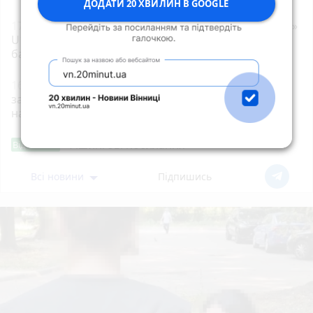
ДОДАТИ 20 ХВИЛИН В GOOGLE
17:00
Команди «Полісся Житомирська Політехніка»
U16 та U18 тріумфували на чемпіонаті України з
баскетболу 3х3
16:40
«Пиріг Незалежності – 2026»: українців
запрошують долучитися до створення нової
національної традиції
Фішингові посилання
Від читача
Всі новини
Підпишись