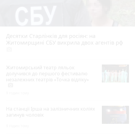
Десятки Старлінків для росіян: на
Житомирщині СБУ викрила двох агентів рф
photo_camera
Житомирський театр ляльок
долучився до першого фестивалю
незалежних театрів «Точка відліку»
photo_camera
9 годин тому
На станції Ірша на залізничних коліях
загинув чоловік
9 годин тому