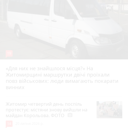
19
«Для них не знайшлося місця?» На
Житомирщині маршрутки двічі проїхали
17 липня 2026 р.
повз військових: люди вимагають покарати
винних
Житомир четвертий день поспіль
протестує: містяни знову вийшли на
майдан Корольова. ФОТО
photo_camera
14
20 липня 2026 р.