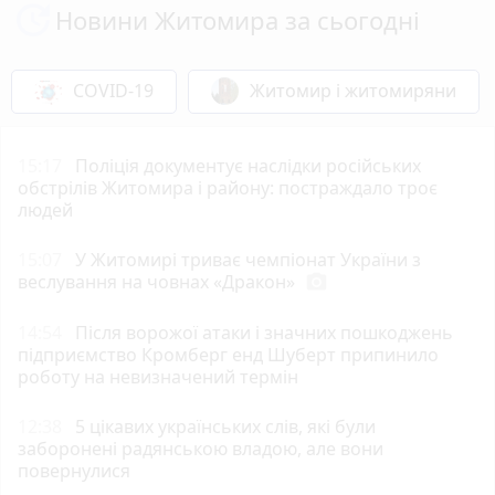
Новини Житомира за сьогодні
COVID-19
Житомир і житомиряни
15:17
Поліція документує наслідки російських
обстрілів Житомира і району: постраждало троє
людей
15:07
У Житомирі триває чемпіонат України з
веслування на човнах «Дракон»
photo_camera
14:54
Після ворожої атаки і значних пошкоджень
підприємство Кромберг енд Шуберт припинило
роботу на невизначений термін
12:38
5 цікавих українських слів, які були
заборонені радянською владою, але вони
повернулися