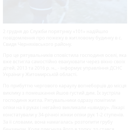
2 грудня до Служби порятунку «101» надійшло
повідомлення про пожежу в житловому будинку в с.
Свидя Черняхівського району.
Про це рятувальників сповістила господиня оселі, яка
вже встигла самостійно евакуювати через вікно своїх
дітей, 2013 та 2016 р. н., - інформує управління ДСНС
України у Житомирській області.
По прибуттю чергового караулу вогнеборців до місця
виклику з помешкання йшов густий дим. Їх зустріла
господиня житла. Рятувальники одразу помітили
опіки на її руках і негайно викликали «швидку». Лікарі
констатували у 34-річної жінки опіки рук 1-2 ступенів.
За її словами, вона намагалась розтопити грубу
бензином. Коли плеснула його в топку, то стався