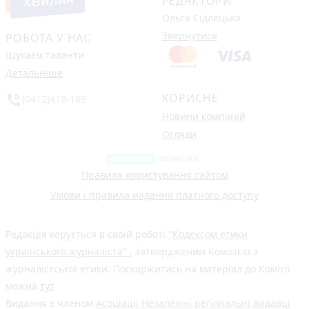
РЕДАКТОРИ
Ольга Сідлецька
Звернутися
РОБОТА У НАС
Шукаєм таланти
Детальніше
КОРИСНЕ
phone_in_talk
(0412)418-189
Новини компаній
Огляди
Правила користування сайтом
Умови і правила надання платного доступу
Редакція керується в своїй роботі
"Кодексом етики
українського журналіста"
, затвердженим Комісією з
журналістської етики. Поскаржитись на матеріал до Комісії
можна
тут
Видання є членом
Асоціації Незалежні регіональні видавці