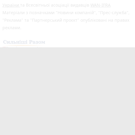
України
та Всесвітньої асоціації видавців
WAN-IFRA
Матеріали з позначками "Новини компаній", "Прес-служба",
"Реклама" та "Партнерський проєкт" опубліковані на правах
реклами.
Здійснено за підтримки програми «Сильніші разом: Медіа та
Демократія», що реалізується Всесвітньою асоціацією
видавців новин (WAN-IFRA) у партнерстві з Асоціацією
«Незалежні регіональні видавці України» (АНРВУ) та
Норвезькою асоціацією медіабізнесу (MBL) за підтримки
Норвегії. Погляди авторів не обов’язково відображають
офіційну позицію партнерів програми.
Незалежний новинний портал з оперативним висвітленням
подій у Житомирі та області. Новини створюються для Вас
мультимедійною редакцією "20 хвилин Житомир" та «20