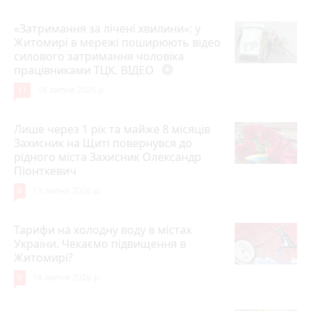
«Затримання за лічені хвилини»: у
Житомирі в мережі поширюють відео
силового затримання чоловіка
працівниками ТЦК. ВІДЕО
play_circle_filled
11
18 липня 2026 р.
Лише через 1 рік та майже 8 місяців
Захисник на Щиті повернувся до
рідного міста Захисник Олександр
Піонткевич
6
13 липня 2026 р.
Тарифи на холодну воду в містах
України. Чекаємо підвищення в
Житомирі?
6
14 липня 2026 р.