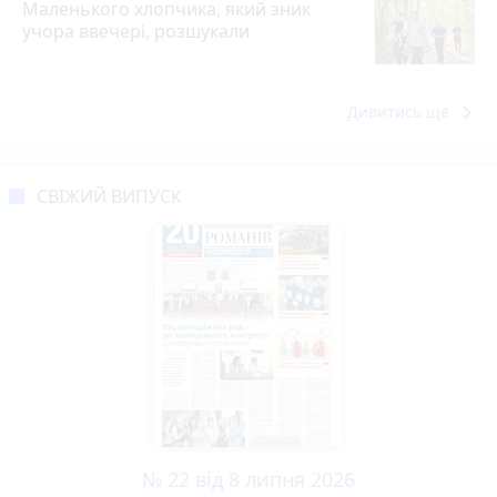
Маленького хлопчика, який зник
учора ввечері, розшукали
keyboard_arrow_right
Дивитись ще
СВІЖИЙ ВИПУСК
№ 22 від 8 липня 2026