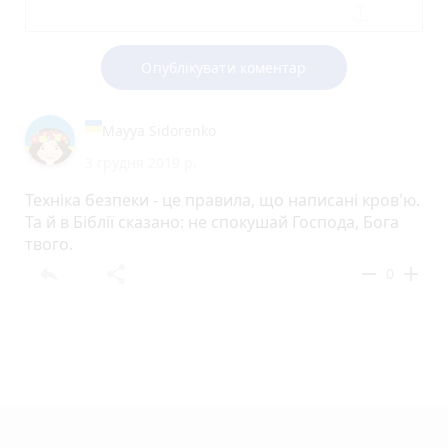
Опублікувати коментар
Mayya Sidorenko
3 грудня 2019 р.
Техніка безпеки - це правила, що написані кров'ю.
Та й в Біблії сказано: не спокушай Господа, Бога
твого.
reply
share
remove
add
0