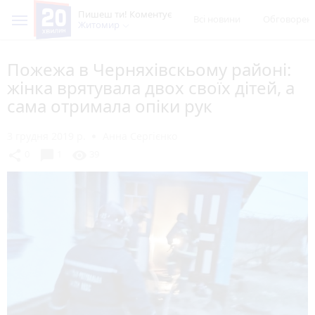
Пишеш ти! Коментує
Всі новини
Обговорен
Житомир
Пожежа в Черняхівскьому районі:
жінка врятувала двох своїх дітей, а
сама отримала опіки рук
3 грудня 2019 р.
Анна Сергієнко
chat_bubble
share
visibility
0
1
39