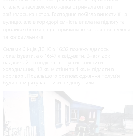
спалах, внаслідок чого жінка отримала опіки і
зайнялась каністра. Господиня побігла винести її на
вулицю, але в коридорі ємність впала на підлогу та
пролився бензин, що спричинило загоряння підлоги
та холодильника.
Силами бійців ДСНС о 16:32 пожежу вдалось
локалізувати, а о 16:47 ліквідувати. Внаслідок
надзвичайної події вогонь устиг знищити
холодильник, 12 кв. м стіни та 4 кв. м підлоги в
коридорі. Подальшого розповсюдження полум’я
будинком рятувальники не допустили.