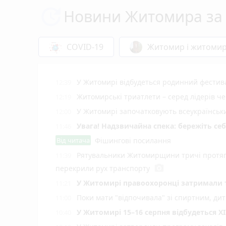
Новини Житомира за 
COVID-19
Житомир і житоми
У Житомирі відбудеться родинний фестива
12:39
Житомирські триатлети – серед лідерів че
12:19
У Житомирі започатковують всеукраїнський
12:00
Увага! Надзвичайна спека: бережіть себ
11:46
Від читача
Фішингові посилання
Рятувальники Житомирщини тричі протяг
11:39
photo_camera
перекрили рух транспорту
У Житомирі правоохоронці затримали 
11:21
Поки мати "відпочивала" зі спиртним, ди
11:00
У Житомирі 15–16 серпня відбудеться XI
10:40