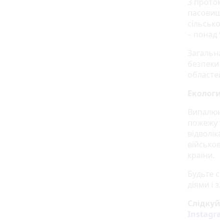
3 проток
пасовищ,
сільськ
– понад 
Загальн
безпеки
областе
Еколог
Випалюю
пожежу 
відволі
військо
країни.
Будьте 
діями і
Слідку
Instag