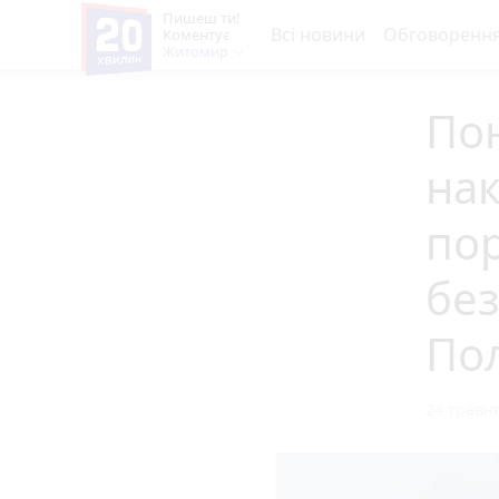
Пишеш ти!
Всі новини
Обговоренн
Коментує
Житомир
Пон
нак
по
без
Пол
24 травня