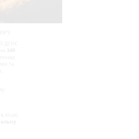
ругу.
ГУ ДСНС
ано
349
х понад
лях та
,
ку
 лісах)
гальну