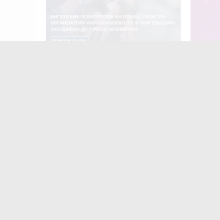
Виготовив психотропів на понад 1
8 серпн
млн грн: організатора
7-й Вел
нарколабораторії зі Звягельщини
засуджено до 7 років ув'язнення
Найчастіше
коменту
«
з
Ж
м