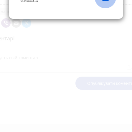
чна інспекція
нтарі
Опублікувати комент