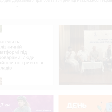
до Дня Державного Прапора та 35-ї річниці Незалежності Украї
онено робити цього дня
6.08.2026 щодо російського вторгнення
не свято, прикмети і погода у Житомирі
ад 1 млн е-Посвідчень у Дії
вний захід «Забіг Житомирщина»
рагедія на
15 одиниць нової спеціальної та службової техніки
алізничній
зобов’язав встановити межі ландшафтного заказника «Зелена ла
латформі під
роварами: люди
ийшли по тривозі зі
емця: травми отримали двоє людей
кладів
и один день - синоптик
рі пройде презентація книги-практикуму психолога