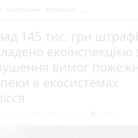
...
я
Розслідування
Фотоконкурс
ад 145 тис. грн штраф
ладено екоінспекцією 
рушення вимог пожежн
пеки в екосистемах
ісся
 2024 р.
20 хвилин (Житомир)
chat_bubble
share
visibility
1
0
31