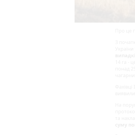
Про це 
З початк
України 
випадкі
14 га - 
понад 25
чагарник
Фахівці 
виявили
На пору
протоко
та накла
суму по