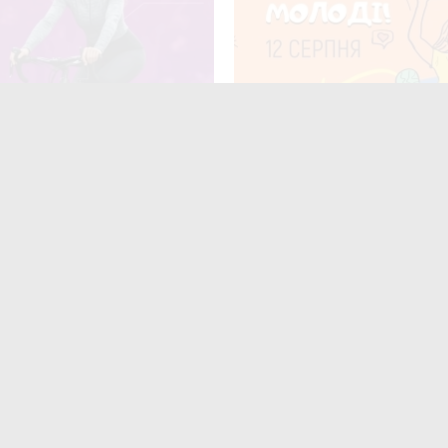
я у Житомирі відбудеться
12 серпня у Житомирі відз
опробіг
Міжнародний день молоді
ють
читають
поширюють
Для них не
найшлося місця?» На
итомирщині
аршрутки двічі