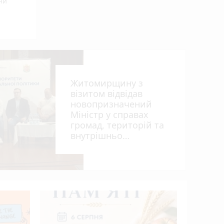
ни
Житомирщину з
візитом відвідав
гуна»
новопризначений
Міністр у справах
громад, територій та
внутрішньо
переміщених осіб
України Віталій Безгін
photo_camera
Виготови
млн грн:
нарколаб