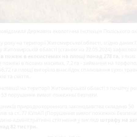
повідомила Державна екологічна інспекція Поліського ок
у року на території Житомирської області, згідно даних 
у Житомирській області (станом на 22.05.2024) зафіксов
в пожеж в екосистемах на площі понад 278 га
, з яки
це пожежі в лісових масивах, 7,2 га - займання на торфопо
6,72 га площі вигоріло внаслідок спалювання сухої трави
ів та сміття.
Інспекції на території Житомирської області з початку ро
 53 порушення вимог пожежної безпеки.
шників природоохоронного законодавства складено 50
лів за ст. 77 КУпАП (Порушення вимог пожежної безпеки в
дено адміністративні стягнення у вигляді
штрафу на за
над 82 тис грн.