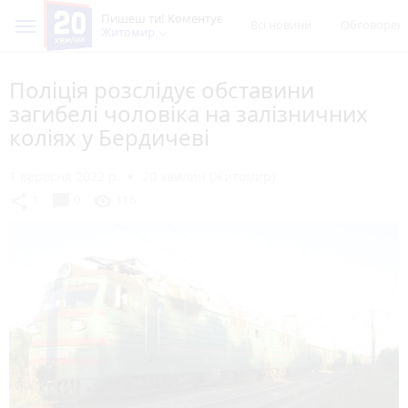
Пишеш ти! Коментує
Всі новини
Обговорен
Житомир
Поліція розслідує обставини
загибелі чоловіка на залізничних
коліях у Бердичеві
1 вересня 2022 р.
20 хвилин (Житомир)
chat_bubble
share
visibility
1
0
116