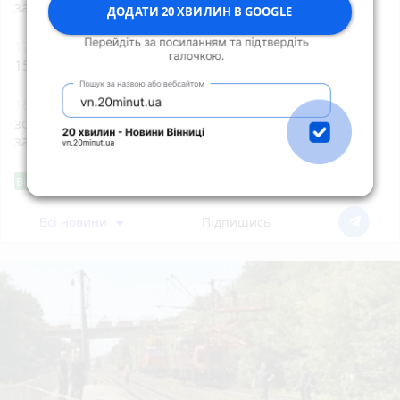
захід «Забіг Житомирщина»
ДОДАТИ 20 ХВИЛИН В GOOGLE
17:00
Підрозділам ДСНС Житомирщини передали
15 одиниць нової спеціальної та службової техніки
16:39
За позовом екологічної прокуратури суд
зобов’язав встановити межі ландшафтного
заказника «Зелена лагуна» площею майже 100 га
Фішингові посилання
Від читача
Всі новини
Підпишись