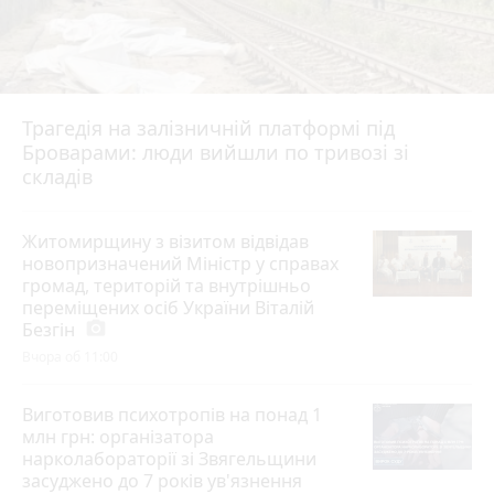
Трагедія на залізничній платформі під
Броварами: люди вийшли по тривозі зі
складів
Житомирщину з візитом відвідав
новопризначений Міністр у справах
громад, територій та внутрішньо
переміщених осіб України Віталій
Безгін
photo_camera
Вчора об 11:00
Виготовив психотропів на понад 1
млн грн: організатора
нарколабораторії зі Звягельщини
засуджено до 7 років ув'язнення