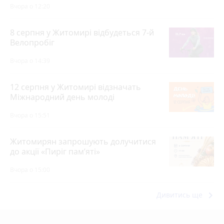
Вчора о 12:20
8 серпня у Житомирі відбудеться 7-й
Велопробіг
Вчора о 14:39
12 серпня у Житомирі відзначать
Міжнародний день молоді
Вчора о 15:51
Житомирян запрошують долучитися
до акції «Пиріг пам’яті»
Вчора о 15:00
keyboard_arrow_right
Дивитись ще