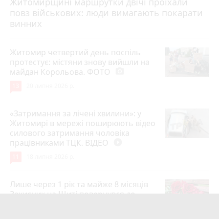
Житомирщині маршрутки двічі проїхали
17 липня 2026 р.
повз військових: люди вимагають покарати
винних
Житомир четвертий день поспіль
протестує: містяни знову вийшли на
майдан Корольова. ФОТО
photo_camera
13
20 липня 2026 р.
«Затримання за лічені хвилини»: у
Житомирі в мережі поширюють відео
силового затримання чоловіка
працівниками ТЦК. ВІДЕО
play_circle_filled
11
18 липня 2026 р.
Лише через 1 рік та майже 8 місяців
Захисник на Щиті повернувся до
рідного міста Захисник Олександр
Піонткевич