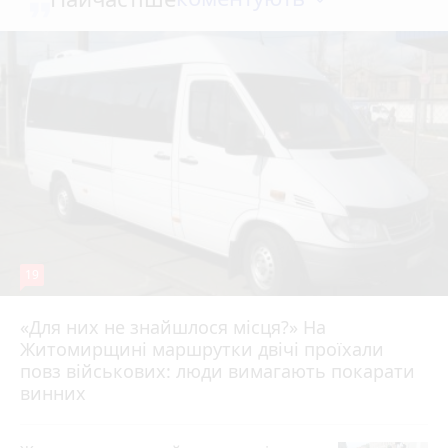
19
«Для них не знайшлося місця?» На
Житомирщині маршрутки двічі проїхали
17 липня 2026 р.
повз військових: люди вимагають покарати
винних