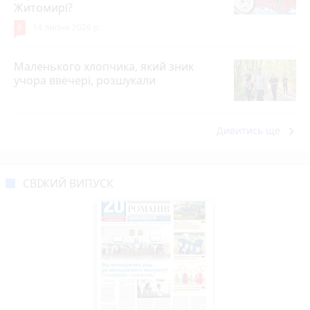
Житомирі?
6
14 липня 2026 р.
Маленького хлопчика, який зник
учора ввечері, розшукали
keyboard_arrow_right
Дивитись ще
СВІЖИЙ ВИПУСК