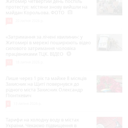
Житомир четвертий день поспіль
протестує: містяни знову вийшли на
майдан Корольова. ФОТО
photo_camera
14
20 липня 2026 р.
«Затримання за лічені хвилини»: у
Житомирі в мережі поширюють відео
силового затримання чоловіка
працівниками ТЦК. ВІДЕО
play_circle_filled
11
18 липня 2026 р.
Лише через 1 рік та майже 8 місяців
Захисник на Щиті повернувся до
рідного міста Захисник Олександр
Піонткевич
6
13 липня 2026 р.
Тарифи на холодну воду в містах
України. Чекаємо підвищення в