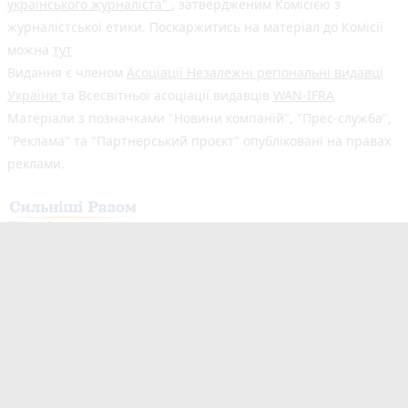
українського журналіста"
, затвердженим Комісією з
журналістської етики. Поскаржитись на матеріал до Комісії
можна
тут
Видання є членом
Асоціації Незалежні регіональні видавці
України
та Всесвітньої асоціації видавців
WAN-IFRA
Матеріали з позначками "Новини компаній", "Прес-служба",
"Реклама" та "Партнерський проєкт" опубліковані на правах
реклами.
Здійснено за підтримки програми «Сильніші разом: Медіа та
Демократія», що реалізується Всесвітньою асоціацією
видавців новин (WAN-IFRA) у партнерстві з Асоціацією
«Незалежні регіональні видавці України» (АНРВУ) та
Норвезькою асоціацією медіабізнесу (MBL) за підтримки
Норвегії. Погляди авторів не обов’язково відображають
офіційну позицію партнерів програми.