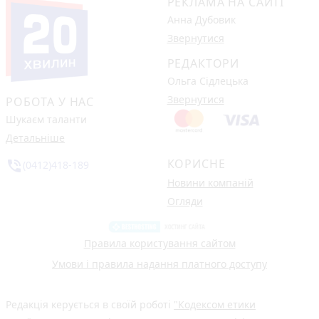
РЕКЛАМА НА САЙТІ
Анна Дубовик
Звернутися
РЕДАКТОРИ
Ольга Сідлецька
Звернутися
РОБОТА У НАС
Шукаєм таланти
Детальніше
КОРИСНЕ
phone_in_talk
(0412)418-189
Новини компаній
Огляди
Правила користування сайтом
Умови і правила надання платного доступу
Редакція керується в своїй роботі
"Кодексом етики