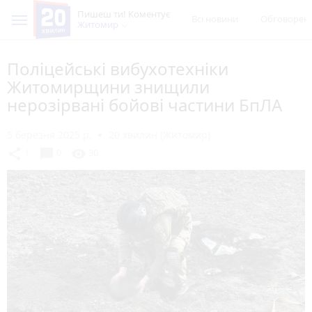
Пишеш ти! Коментує
Всі новини
Обговорен
Житомир
Поліцейські вибухотехніки
Житомирщини знищили
нерозірвані бойові частини БпЛА
5 березня 2025 р.
20 хвилин (Житомир)
chat_bubble
share
visibility
1
0
30