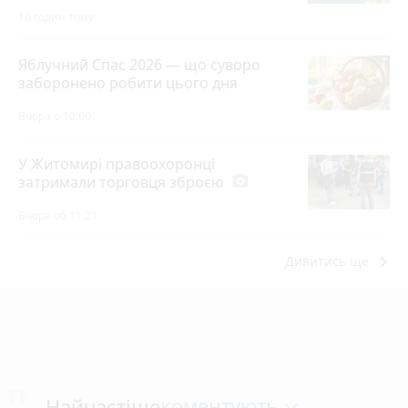
10 годин тому
Яблучний Спас 2026 — що суворо
заборонено робити цього дня
Вчора о 10:00
У Житомирі правоохоронці
затримали торговця зброєю
photo_camera
Вчора об 11:21
keyboard_arrow_right
Дивитись ще
коментують
Найчастіше