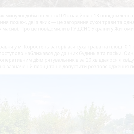
ж минулої доби по лінії «101» надійшло 13 повідомлень 
ня пожеж, дві з яких — це загоряння сухої трави та одна
у масиві. Про це повідомили в ГУ ДСНС України у Житоми
травня у м. Коростень загорілася суха трава на площі 0,1 г
поступово наближався до дачних будинків та пасіки. Одн
оперативним діям рятувальників за 20 хв вдалося ліквід
на зазначеній площі та не допустити розповсюдження п