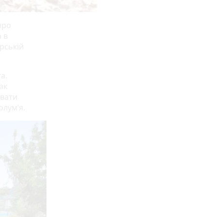
про
 в
рській
а.
ак
увати
олум’я.