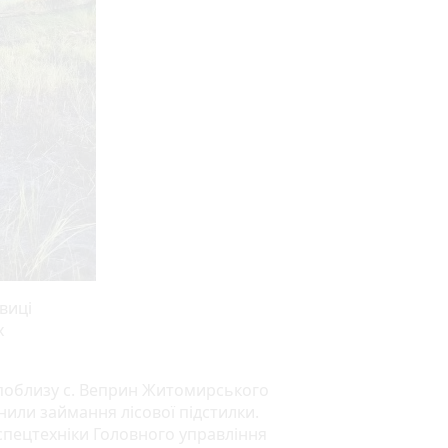
виці
х
і поблизу с. Веприн Житомирського
нили займання лісової підстилки.
 спецтехніки Головного управління