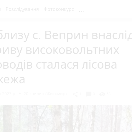
...
я
Розслідування
Фотоконкурс
лизу с. Веприн внаслі
риву високовольтних
водів сталася лісова
жежа
 2023 р.
20 хвилин (Житомир)
chat_bubble
share
visibility
1
0
53