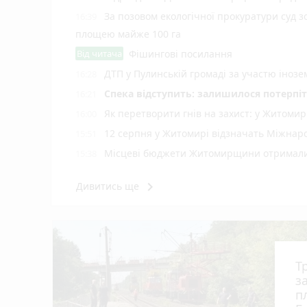
За позовом екологічної прокуратури суд 
16:39
площею майже 100 га
Від читача
Фішингові посилання
ДТП у Пулинській громаді за участю іноз
16:28
Спека відступить: залишилося потерпіт
16:21
Як перетворити гнів на захист: у Житоми
16:00
12 серпня у Житомирі відзначать Міжнар
15:51
Місцеві бюджети Житомирщини отримали 
15:38
Спортсмени та тренери отримали грошові
15:19
keyboard_arrow_right
Дивитись ще
Житомирян запрошують долучитися до акці
15:00
8 серпня у Житомирі відбудеться 7-й Ве
14:39
Трагедія на залізничній платформі під Бр
14:18
Досвід, що рятує життя: що має бути в три
14:00
Т
У Житомирі судитимуть екстрадованого ін
12:40
з
виготовлений алкоголь
п