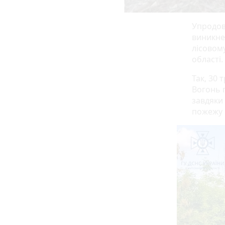
Упродов
виникнен
лісовом
області.
Так, 30 
Вогонь 
завдяки 
пожежу 