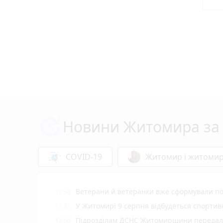
Новини Житомира за 
COVID-19
Житомир і житоми
Ветерани й ветеранки вже сформували пон
17:54
У Житомирі 9 серпня відбудеться спорти
17:31
Підрозділам ДСНС Житомирщини передали 
17:00