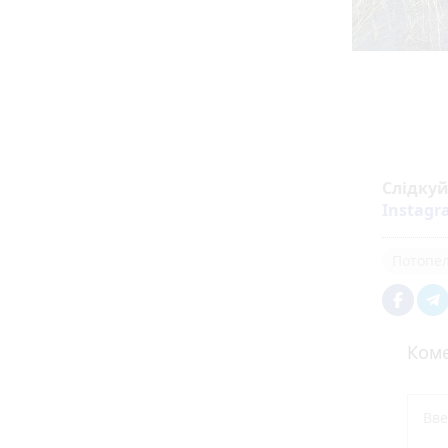
Слідку
Instag
Потопе
Коме