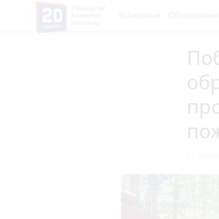
Пишеш ти!
Всі новини
Обговоренн
Коментує
Житомир
Поб
об
про
по
31 травня