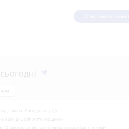
Опублікувати комент
сьогодні
ряни
ад 1 млн е-Посвідчень у Дії
вний захід «Забіг Житомирщина»
15 одиниць нової спеціальної та службової техніки