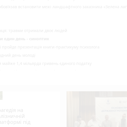
зобов’язав встановити межі ландшафтного заказника «Зелена ла
емця: травми отримали двоє людей
и один день - синоптик
рі пройде презентація книги-практикуму психолога
одний день молоді
майже 1,4 мільярда гривень єдиного податку
 сертифікати за міжнародні спортивні перемоги
ї «Пиріг пам’яті»
лопробіг
оварами: люди вийшли по тривозі зі складів
вожній валізці
рагедія на
оземця – учасника злочинної групи, яка збувала незаконно
алізничній
латформі під