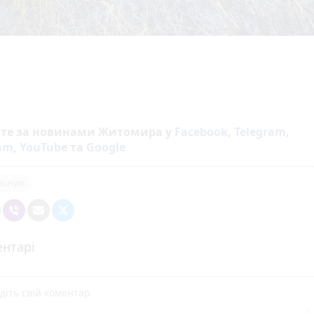
йте за новинами Житомира у
Facebook
,
Telegram
,
ram
,
YouTube
та
Google
льник
нтарі