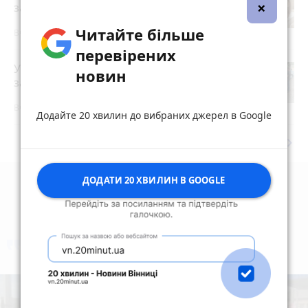
×
заборонено робити цього дня
Читайте більше
Вчора о 10:00
перевірених
У Житомирі правоохоронці
новин
затримали торговця зброєю
photo_camera
Вчора об 11:21
Додайте 20 хвилин до вибраних джерел в Google
keyboard_arrow_right
Дивитись ще
ДОДАТИ 20 ХВИЛИН В GOOGLE
коментують
Найчастіше