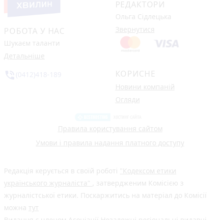
РЕДАКТОРИ
Ольга Сідлецька
Звернутися
РОБОТА У НАС
Шукаєм таланти
Детальніше
КОРИСНЕ
phone_in_talk
(0412)418-189
Новини компаній
Огляди
Правила користування сайтом
Умови і правила надання платного доступу
Редакція керується в своїй роботі
"Кодексом етики
українського журналіста"
, затвердженим Комісією з
журналістської етики. Поскаржитись на матеріал до Комісії
можна
тут
Видання є членом
Асоціації Незалежні регіональні видавці