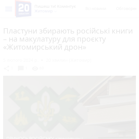
Пишеш ти! Коментує
Всі новини
Обговорен
Житомир
Пластуни збирають російські книги
– на макулатуру для проєкту
«Житомирський дрон»
5 лютого 2024 р.
20 хвилин (Житомир)
chat_bubble
share
visibility
1
1
69