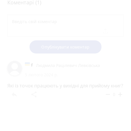
Коментарі (1)
Опублікувати коментар
Людмила Рацілевич Левківська
5 лютого 2024 р.
Які із точок працюють у вихідні для прийому книг?
reply
share
remove
add
0