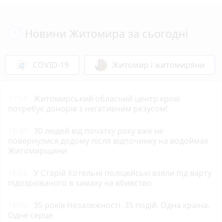
Новини Житомира за сьогодні
COVID-19
Житомир і житомиряни
17:55
Житомирський обласний центр крові
потребує донорів з негативним резусом!
16:30
30 людей від початку року вже не
повернулися додому після відпочинку на водоймах
Житомирщини
16:08
У Старій Котельні поліцейські взяли під варту
підозрюваного в замаху на вбивство
16:00
35 років Незалежності. 35 подій. Одна країна.
Одне серце