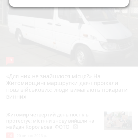
19
«Для них не знайшлося місця?» На
Житомирщині маршрутки двічі проїхали
17 липня 2026 р.
повз військових: люди вимагають покарати
винних
Житомир четвертий день поспіль
протестує: містяни знову вийшли на
майдан Корольова. ФОТО
photo_camera
14
20 липня 2026 р.