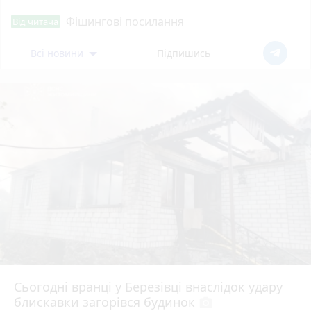
Фішингові посилання
Від читача
Всі новини
Підпишись
Сьогодні вранці у Березівці внаслідок удару
блискавки загорівся будинок
photo_camera