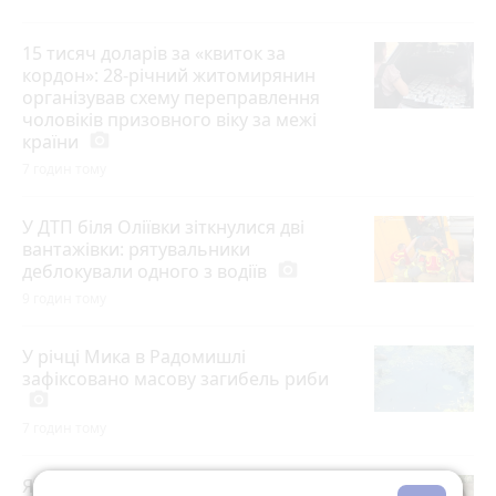
15 тисяч доларів за «квиток за
кордон»: 28-річний житомирянин
організував схему переправлення
чоловіків призовного віку за межі
країни
photo_camera
7 годин тому
У ДТП біля Оліївки зіткнулися дві
вантажівки: рятувальники
деблокували одного з водіїв
photo_camera
9 годин тому
У річці Мика в Радомишлі
зафіксовано масову загибель риби
photo_camera
7 годин тому
Яблучний Спас 2026 — що суворо