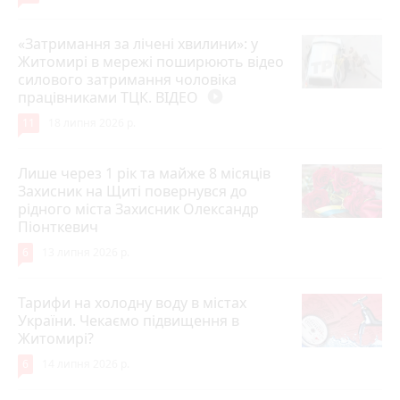
«Затримання за лічені хвилини»: у
Житомирі в мережі поширюють відео
силового затримання чоловіка
працівниками ТЦК. ВІДЕО
play_circle_filled
11
18 липня 2026 р.
Лише через 1 рік та майже 8 місяців
Захисник на Щиті повернувся до
рідного міста Захисник Олександр
Піонткевич
6
13 липня 2026 р.
Тарифи на холодну воду в містах
України. Чекаємо підвищення в
Житомирі?
6
14 липня 2026 р.