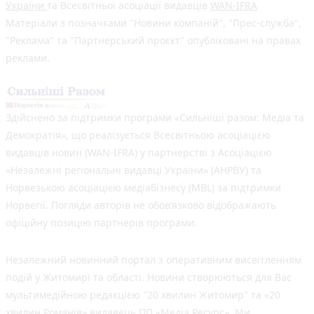
України
та Всесвітньої асоціації видавців
WAN-IFRA
Матеріали з позначками "Новини компаній", "Прес-служба",
"Реклама" та "Партнерський проєкт" опубліковані на правах
реклами.
Здійснено за підтримки програми «Сильніші разом: Медіа та
Демократія», що реалізується Всесвітньою асоціацією
видавців новин (WAN-IFRA) у партнерстві з Асоціацією
«Незалежні регіональні видавці України» (АНРВУ) та
Норвезькою асоціацією медіабізнесу (MBL) за підтримки
Норвегії. Погляди авторів не обов’язково відображають
офіційну позицію партнерів програми.
Незалежний новинний портал з оперативним висвітленням
подій у Житомирі та області. Новини створюються для Вас
мультимедійною редакцією "20 хвилин Житомир" та «20
хвилин Романів» видавець ПП «Медіа Ресурс». Ми