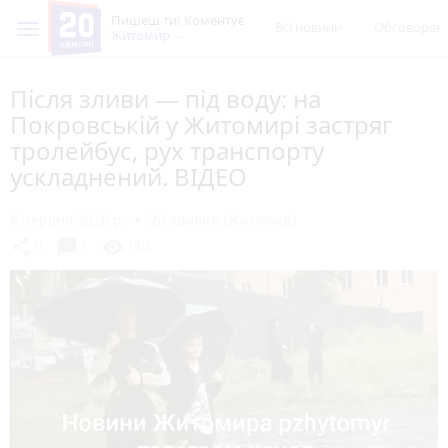
Пишеш ти! Коментує
Всі новини
Обговорен
Житомир
Після зливи — під воду: на
Покровській у Житомирі застряг
тролейбус, рух транспорту
ускладнений. ВІДЕО
8 червня 2026 р.
20 хвилин (Житомир)
chat_bubble
share
visibility
0
1
180