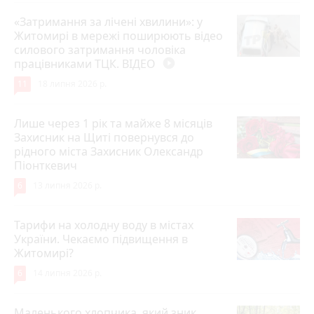
«Затримання за лічені хвилини»: у
Житомирі в мережі поширюють відео
силового затримання чоловіка
працівниками ТЦК. ВІДЕО
play_circle_filled
11
18 липня 2026 р.
Лише через 1 рік та майже 8 місяців
Захисник на Щиті повернувся до
рідного міста Захисник Олександр
Піонткевич
6
13 липня 2026 р.
Тарифи на холодну воду в містах
України. Чекаємо підвищення в
Житомирі?
6
14 липня 2026 р.
Маленького хлопчика, який зник