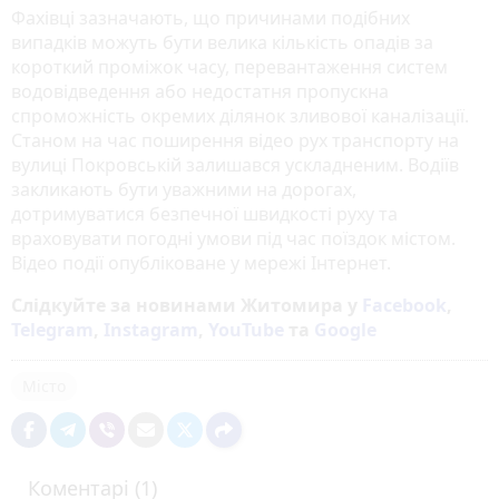
Фахівці зазначають, що причинами подібних
випадків можуть бути велика кількість опадів за
короткий проміжок часу, перевантаження систем
водовідведення або недостатня пропускна
спроможність окремих ділянок зливової каналізації.
Станом на час поширення відео рух транспорту на
вулиці Покровській залишався ускладненим. Водіїв
закликають бути уважними на дорогах,
дотримуватися безпечної швидкості руху та
враховувати погодні умови під час поїздок містом.
Відео події опубліковане у мережі Інтернет.
Слідкуйте за новинами Житомира у
Facebook
,
Telegram
,
Instagram
,
YouTube
та
Google
Місто
Коментарі (1)