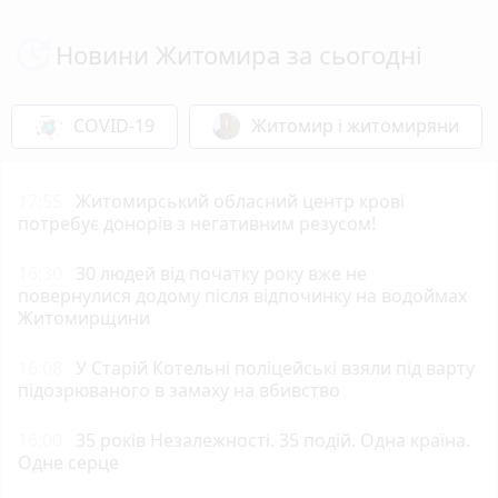
Новини Житомира за сьогодні
COVID-19
Житомир і житомиряни
17:55
Житомирський обласний центр крові
потребує донорів з негативним резусом!
16:30
30 людей від початку року вже не
повернулися додому після відпочинку на водоймах
Житомирщини
16:08
У Старій Котельні поліцейські взяли під варту
підозрюваного в замаху на вбивство
16:00
35 років Незалежності. 35 подій. Одна країна.
Одне серце