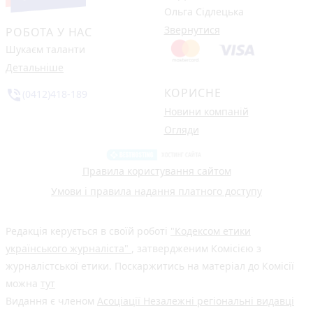
Ольга Сідлецька
Звернутися
РОБОТА У НАС
Шукаєм таланти
Детальніше
КОРИСНЕ
phone_in_talk
(0412)418-189
Новини компаній
Огляди
Правила користування сайтом
Умови і правила надання платного доступу
Редакція керується в своїй роботі
"Кодексом етики
українського журналіста"
, затвердженим Комісією з
журналістської етики. Поскаржитись на матеріал до Комісії
можна
тут
Видання є членом
Асоціації Незалежні регіональні видавці