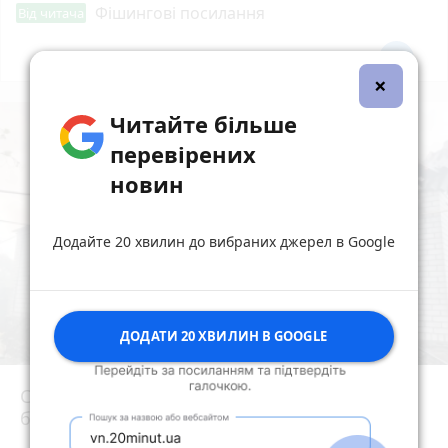
Фішингові посилання
Від читача
Всі новини
Підпишись
×
Читайте більше
перевірених
новин
Додайте 20 хвилин до вибраних джерел в Google
ДОДАТИ 20 ХВИЛИН В GOOGLE
Сьогодні вранці у Березівці внаслідок удару
блискавки загорівся будинок
photo_camera