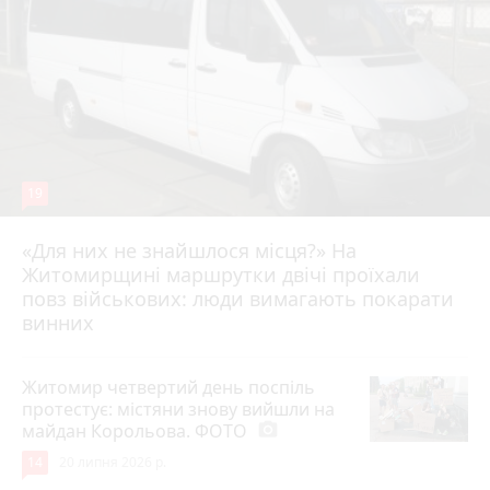
19
«Для них не знайшлося місця?» На
Житомирщині маршрутки двічі проїхали
17 липня 2026 р.
повз військових: люди вимагають покарати
винних
Житомир четвертий день поспіль
протестує: містяни знову вийшли на
майдан Корольова. ФОТО
photo_camera
14
20 липня 2026 р.