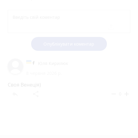
Опублікувати коментар
Юля Кирилюк
8 червня 2026 р.
Своя Венеція)
reply
share
remove
add
0