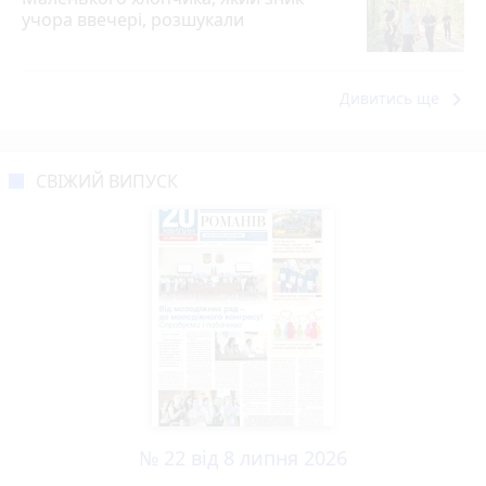
учора ввечері, розшукали
keyboard_arrow_right
Дивитись ще
СВІЖИЙ ВИПУСК
№ 22 від 8 липня 2026