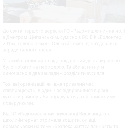
До свята першого вересня ГО «Радомишляни» на чолі
з Дмитром Щипанським, сумісно з БО БФ «Волонтер
2015», головою якої є Олексій Семенів, об’єдналися
заради гарної справи.
У такий важливий та відповідальний день вирішено
було поїхати на периферію. Та аби встигнути
одночасно в два заклади – розділити зусилля.
Тож дві організації, які вже тривалий час
співпрацюють, в один час відправилися в різні
куточки району, аби порадувати дітей приємними
подарунками.
Від ГО «Радомишляни» вихованці Вишевицької
школи-інтернат отримала зошити, олівці,
розмальовки на тему «Безпека життєдіяльності» та