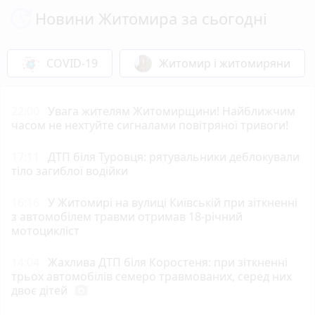
Новини Житомира за сьогодні
COVID-19
Житомир і житомиряни
22:00
Увага жителям Житомирщини! Найближчим
часом не нехтуйте сигналами повітряної тривоги!
17:11
ДТП біля Туровця: рятувальники деблокували
тіло загиблої водійки
16:16
У Житомирі на вулиці Київській при зіткненні
з автомобілем травми отримав 18-річний
мотоцикліст
14:04
Жахлива ДТП біля Коростеня: при зіткненні
трьох автомобілів семеро травмованих, серед них
двоє дітей
photo_camera