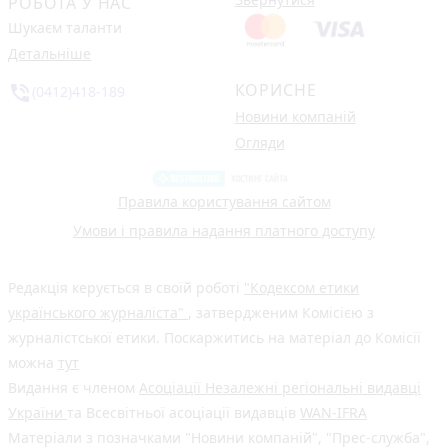
РОБОТА У НАС
Шукаєм таланти
Детальніше
КОРИСНЕ
phone_in_talk
(0412)418-189
Новини компаній
Огляди
Правила користування сайтом
Умови і правила надання платного доступу
Редакція керується в своїй роботі
"Кодексом етики
українського журналіста"
, затвердженим Комісією з
журналістської етики. Поскаржитись на матеріал до Комісії
можна
тут
Видання є членом
Асоціації Незалежні регіональні видавці
України
та Всесвітньої асоціації видавців
WAN-IFRA
Матеріали з позначками "Новини компаній", "Прес-служба",