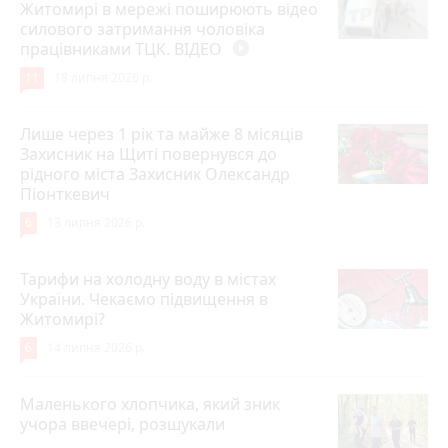
Житомирі в мережі поширюють відео
силового затримання чоловіка
працівниками ТЦК. ВІДЕО
play_circle_filled
11
18 липня 2026 р.
Лише через 1 рік та майже 8 місяців
Захисник на Щиті повернувся до
рідного міста Захисник Олександр
Піонткевич
6
13 липня 2026 р.
Тарифи на холодну воду в містах
України. Чекаємо підвищення в
Житомирі?
6
14 липня 2026 р.
Маленького хлопчика, який зник
учора ввечері, розшукали