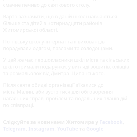
смачне печиво до святкового столу.
Варто зазначити, що в даній школі навчаються
більше ста дітей з чотирнадцяти районів
Житомирської області.
Потіївську школу-інтернат та її вихованців
порадували одягом, пазлами та солодощами.
У цей же час першокласники шкіл міста та сільських
шкіл отримали подарунки, у вигляді зошитів, олівців
та розмальовок від Дмитра Щипанського.
Після свята обидві організації з’їхалися до
міста Малин, аби зустрітися для обговорення
нагальних справ, проблем та подальших планів дій
по співпраці.
Слідкуйте за новинами Житомира у
Facebook
,
Telegram
,
Instagram
,
YouTube
та
Google