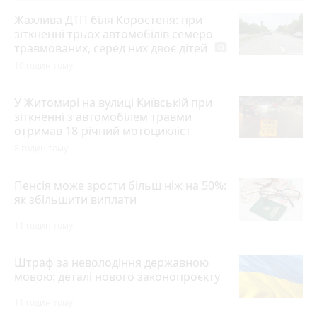
Жахлива ДТП біля Коростеня: при
зіткненні трьох автомобілів семеро
травмованих, серед них двоє дітей
photo_camera
10 годин тому
У Житомирі на вулиці Київській при
зіткненні з автомобілем травми
отримав 18-річний мотоцикліст
8 годин тому
Пенсія може зрости більш ніж на 50%:
як збільшити виплати
11 годин тому
Штраф за неволодіння державною
мовою: деталі нового законопроєкту
11 годин тому