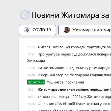
Новини Житомира за 
COVID-19
Житомир і житоми
Жителя Потіївської громади судитимуть з
17:55
Прокуратура через суд домоглася повернен
17:21
Житомира
На Житомирщині від початку року народил
17:00
У Корнині згоріла господарча будівля пло
16:40
Від читача
Фішингові посилання
Житомирводоканал змінює період прий
16:21
«Книжкова площа – 2026»: у Житомирі вдр
16:01
Очільник ОВА Віталій Бунечко взяв участ
15:50
Пластовий молодіжний центр Житомирської