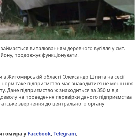
 займається випалюванням деревного вугілля у смт.
айону, продовжує функціонувати.
 в Житомирській області Олександр Шпита на сесії
о норм таке підприємство має знаходитися не менш ніж
кту. Дане підприємство ж знаходиться за 350 м від
дозволу на проведення перевірки даного підприємства
татське звернення до центрального органу
Житомира у
Facebook
,
Telegram
,