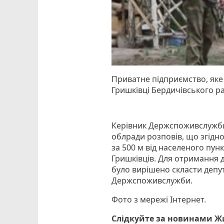
Приватне підприємство, яке
Гришківці Бердичівського р
Керівник Держспоживслужби
облради розповів, що згідн
за 500 м від населеного пун
Гришківців. Для отримання 
було вирішено скласти депу
Держспоживслужби.
Фото з мережі Інтернет.
Слідкуйте за новинами 