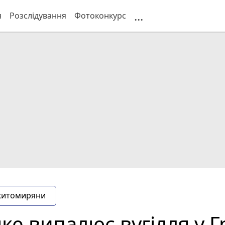
...
я
Розслідування
Фотоконкурс
житомиряни
ке випалює вугілля у 