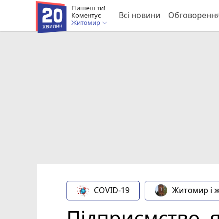
Пишеш ти!
Всі новини
Обговоренн
Коментує
Житомир
COVID-19
Житомир і 
Підприємство, я