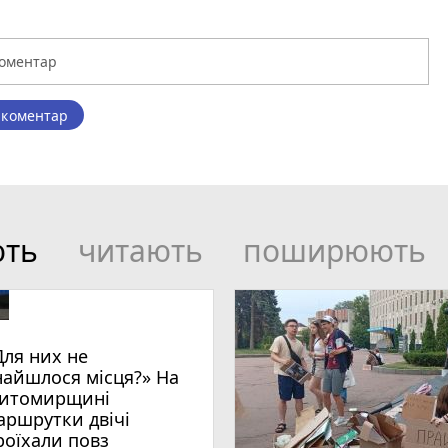
 коментар
ють
читають
поширюють
Для них не
найшлося місця?» На
итомирщині
аршрутки двічі
роїхали повз