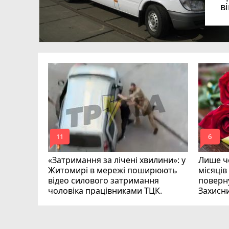
в
в
в
ий зник
и
mode_comment
mode_comment
11
6
«Затримання за лічені хвилини»: у
Лише че
Житомирі в мережі поширюють
місяців
відео силового затримання
поверну
чоловіка працівниками ТЦК.
Захисн
ВІДЕО
play_circle_filled