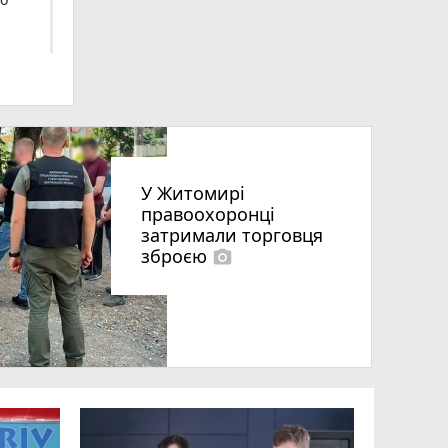
У Житомирі
правоохоронці
затримали торговця
зброєю
photo_camera
що