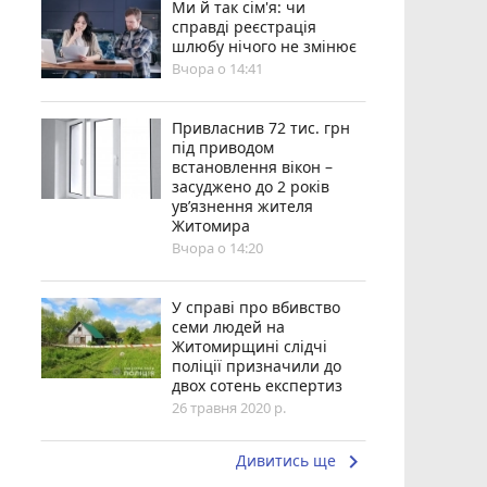
Ми й так сім'я: чи
справді реєстрація
шлюбу нічого не змінює
Вчора о 14:41
Привласнив 72 тис. грн
під приводом
встановлення вікон –
засуджено до 2 років
ув’язнення жителя
Житомира
Вчора о 14:20
У справі про вбивство
семи людей на
Житомирщині слідчі
поліції призначили до
двох сотень експертиз
26 травня 2020 р.
keyboard_arrow_right
Дивитись ще