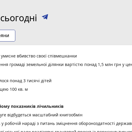
сьогодні
ряни
а умисне вбивство своєї співмешканки
ня громаді земельної ділянки вартістю понад 1,5 млн грн у це
ося понад 3 тисячі дітей
щею 100 кв. м
ому показників лічильників
уге відбудеться масштабний книгообмін
ь у робочій нараді з питань зміцнення обороноздатності держав
 міської ради реалізовує грантовий проєкт із пермакультурно