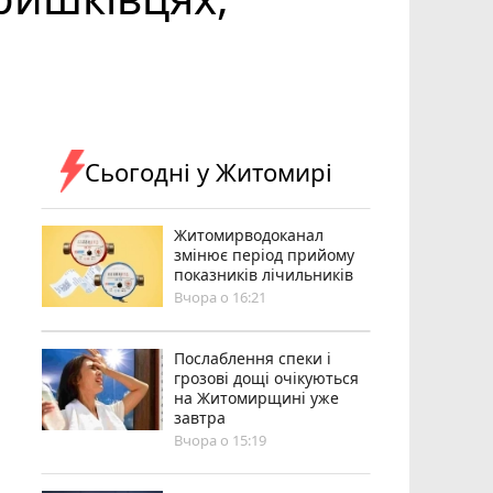
Сьогодні у Житомирі
Житомирводоканал
змінює період прийому
показників лічильників
Вчора о 16:21
Послаблення спеки і
грозові дощі очікуються
на Житомирщині уже
завтра
Вчора о 15:19