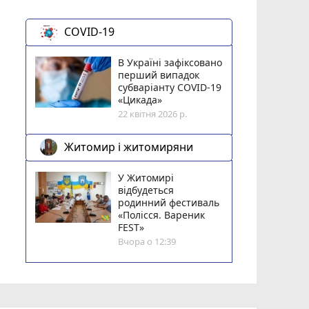
COVID-19
В Україні зафіксовано
перший випадок
субваріанту COVID-19
«Цикада»
22 квітня 2026 р.
Житомир і житомиряни
У Житомирі
відбудеться
родинний фестиваль
«Полісся. Вареник
FEST»
Вчора о 12:39