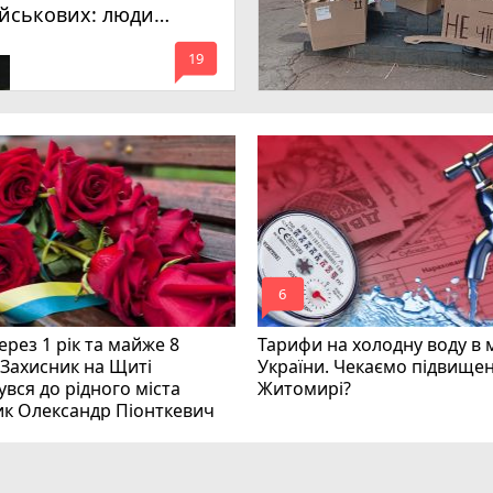
ійськових: люди
имагають покарати
mode_comment
инних
19
mode_comment
6
рез 1 рік та майже 8
Тарифи на холодну воду в 
 Захисник на Щиті
України. Чекаємо підвищен
вся до рідного міста
Житомирі?
ик Олександр Піонткевич