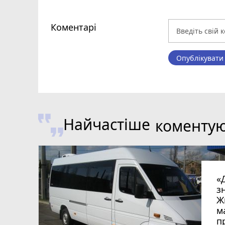
Коментарі
Опублікувати
Найчастіше
коменту
«
з
Ж
м
п