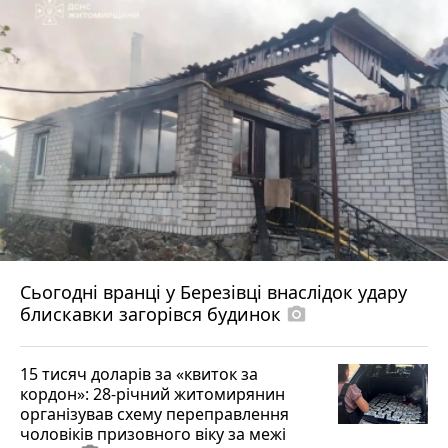
Сьогодні вранці у Березівці внаслідок удару
блискавки загорівся будинок
photo_camera
15 тисяч доларів за «квиток за
кордон»: 28-річний житомирянин
організував схему переправлення
чоловіків призовного віку за межі