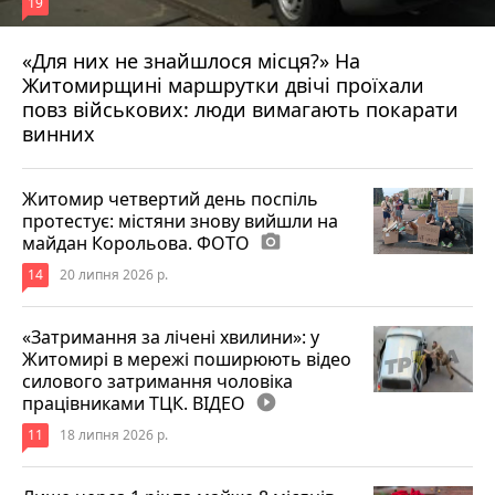
19
«Для них не знайшлося місця?» На
Житомирщині маршрутки двічі проїхали
17 липня 2026 р.
повз військових: люди вимагають покарати
винних
Житомир четвертий день поспіль
протестує: містяни знову вийшли на
майдан Корольова. ФОТО
photo_camera
14
20 липня 2026 р.
«Затримання за лічені хвилини»: у
Житомирі в мережі поширюють відео
силового затримання чоловіка
працівниками ТЦК. ВІДЕО
play_circle_filled
11
18 липня 2026 р.