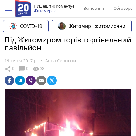
Пишеш ти! Коментує
Всі новини
Обговорен
Житомир
COVID-19
Житомир і житомиряни
Під Житомиром горів торгівельний
павільйон
19 січня 2017 р.
Анна Сергієнко
chat_bubble
share
visibility
0
0
38