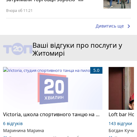
Вчора об 11:21
keyboard_arrow_right
Дивитись ще
Ваші відгуки про послуги у
Житомирі
5.0
Victoria, школа спортивного танцю на пілоні
Loft bar Ho
6 відгуків
143 відгуки
Маринина Марина
Богдан Кучи