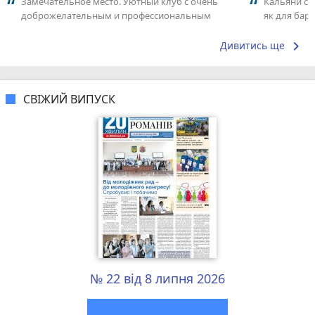
Замечательное место. Уютный клуб с очень
Кальяни сма
доброжелательным и профессиональным
як для бару
коллективом.
що я куштув
keyboard_arrow_right
Дивитись ще
СВІЖИЙ ВИПУСК
№ 22 від 8 липня 2026