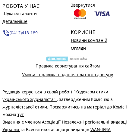
Звернутися
РОБОТА У НАС
Шукаєм таланти
Детальніше
КОРИСНЕ
phone_in_talk
(0412)418-189
Новини компаній
Огляди
Правила користування сайтом
Умови і правила надання платного доступу
Редакція керується в своїй роботі
"Кодексом етики
українського журналіста"
, затвердженим Комісією з
журналістської етики. Поскаржитись на матеріал до Комісії
можна
тут
Видання є членом
Асоціації Незалежні регіональні видавці
України
та Всесвітньої асоціації видавців
WAN-IFRA