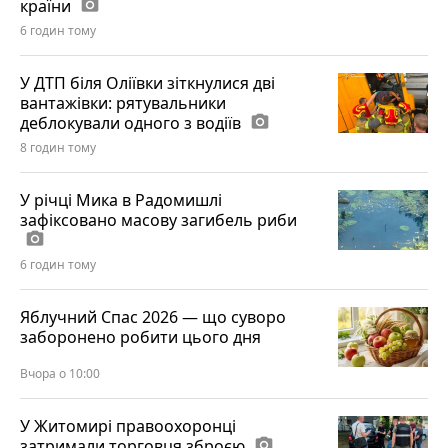
країни
photo_camera
6 годин тому
У ДТП біля Оліївки зіткнулися дві
вантажівки: рятувальники
деблокували одного з водіїв
photo_camera
8 годин тому
У річці Мика в Радомишлі
зафіксовано масову загибель риби
photo_camera
6 годин тому
Яблучний Спас 2026 — що суворо
заборонено робити цього дня
Вчора о 10:00
У Житомирі правоохоронці
затримали торговця зброєю
photo_camera