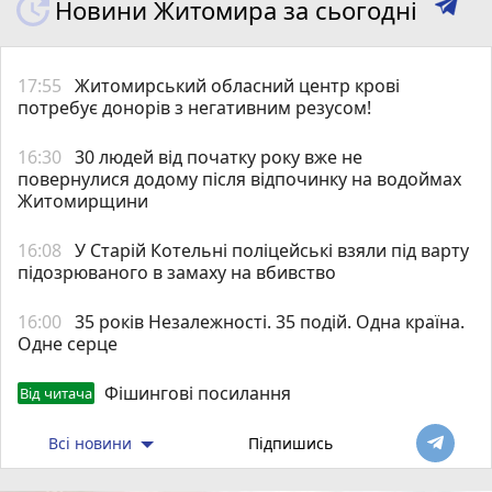
Новини Житомира за сьогодні
17:55
Житомирський обласний центр крові
потребує донорів з негативним резусом!
16:30
30 людей від початку року вже не
повернулися додому після відпочинку на водоймах
Житомирщини
16:08
У Старій Котельні поліцейські взяли під варту
підозрюваного в замаху на вбивство
16:00
35 років Незалежності. 35 подій. Одна країна.
Одне серце
Фішингові посилання
Від читача
Всі новини
Підпишись