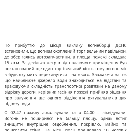
По прибуттю до місця виклику вогнеборці ДСНС
встановили, що вогнем охоплений торгівельний павільйон,
де зберігались автозапчастини, а площа пожежі складала
18 кв.м. За декілька метрів від палаючого приміщення був
розташований ще один торгівельний кіоск, тому вогонь міг
в будь-яку мить перекинутися і на нього. Зважаючи на те,
що найближче джерело води знаходиться на відстані та
враховуючи складність транспортної розв’язки на даному
відрізку дороги, керівник гасіння пожежі прийняв рішення
про залучення ще одного відділення рятувальників для
підвозу води.
О 02:47 пожежу локалізували та о 04:00 – ліквідували.
Вогонь не поширився на більшу площу, однак встиг
знищити внутрішнє оздоблення, покрівлю, майно та
пошкодити стіни. На місці події працювало 10 чоловік