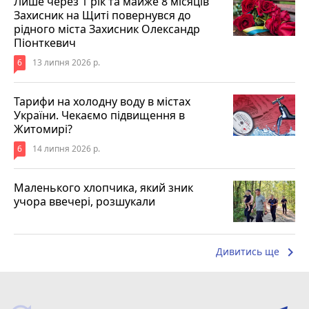
Лише через 1 рік та майже 8 місяців
Захисник на Щиті повернувся до
рідного міста Захисник Олександр
Піонткевич
6
13 липня 2026 р.
Тарифи на холодну воду в містах
України. Чекаємо підвищення в
Житомирі?
6
14 липня 2026 р.
Маленького хлопчика, який зник
учора ввечері, розшукали
keyboard_arrow_right
Дивитись ще