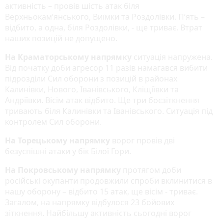
активність – провів шість атак біля
Верхньокам’янського, Виїмки та Роздолівки. П’ять –
відбито, а одна, біля Роздолівки, - ще триває. Втрат
наших позицій не допущено.
На Краматорському напрямку
ситуація напружена.
Від початку доби агресор 11 разів намагався вибити
підрозділи Сил оборони з позицій в районах
Калинівки, Нового, Іванівського, Кліщіївки та
Андріївки. Вісім атак відбито. Ще три боєзіткнення
тривають біля Калинівки та Іванівського. Ситуація під
контролем Сил оборони.
На Торецькому напрямку
ворог провів дві
безуспішні атаки у бік Білої Гори.
На Покровському напрямку
протягом доби
російські окупанти продовжили спроби вклинитися в
нашу оборону – відбито 15 атак, ще вісім - триває.
Загалом, на напрямку відбулося 23 бойових
зіткнення. Найбільшу активність сьогодні ворог