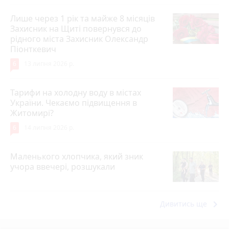
Лише через 1 рік та майже 8 місяців
Захисник на Щиті повернувся до
рідного міста Захисник Олександр
Піонткевич
6
13 липня 2026 р.
Тарифи на холодну воду в містах
України. Чекаємо підвищення в
Житомирі?
6
14 липня 2026 р.
Маленького хлопчика, який зник
учора ввечері, розшукали
keyboard_arrow_right
Дивитись ще