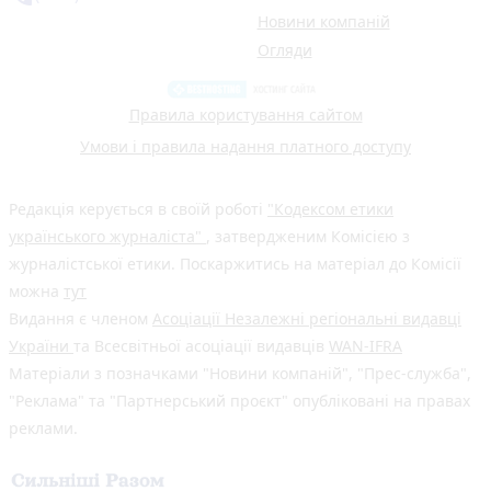
Новини компаній
Огляди
Правила користування сайтом
Умови і правила надання платного доступу
Редакція керується в своїй роботі
"Кодексом етики
українського журналіста"
, затвердженим Комісією з
журналістської етики. Поскаржитись на матеріал до Комісії
можна
тут
Видання є членом
Асоціації Незалежні регіональні видавці
України
та Всесвітньої асоціації видавців
WAN-IFRA
Матеріали з позначками "Новини компаній", "Прес-служба",
"Реклама" та "Партнерський проєкт" опубліковані на правах
реклами.