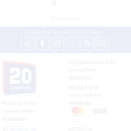

Всі номери >
Слідкуйте за нашими новинами
РЕКЛАМА НА САЙТІ
Анна Дубовик
Звернутися
РЕДАКТОРИ
Ольга Сідлецька
Звернутися
РОБОТА У НАС
Шукаєм таланти
Детальніше
КОРИСНЕ
phone_in_talk
(0412)418-189