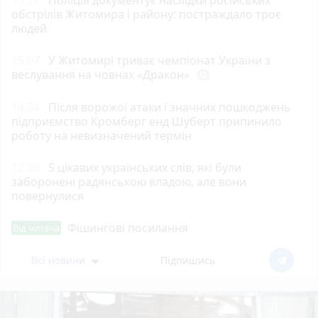
15:17
Поліція документує наслідки російських
обстрілів Житомира і району: постраждало троє
людей
15:07
У Житомирі триває чемпіонат України з
веслування на човнах «Дракон»
photo_camera
14:54
Після ворожої атаки і значних пошкоджень
підприємство Кромберг енд Шуберт припинило
роботу на невизначений термін
12:38
5 цікавих українських слів, які були
заборонені радянською владою, але вони
повернулися
Фішингові посилання
Від читача
Всі новини
Підпишись