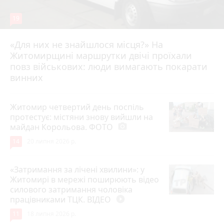
19
«Для них не знайшлося місця?» На
Житомирщині маршрутки двічі проїхали
17 липня 2026 р.
повз військових: люди вимагають покарати
винних
Житомир четвертий день поспіль
протестує: містяни знову вийшли на
майдан Корольова. ФОТО
photo_camera
14
20 липня 2026 р.
«Затримання за лічені хвилини»: у
Житомирі в мережі поширюють відео
силового затримання чоловіка
працівниками ТЦК. ВІДЕО
play_circle_filled
11
18 липня 2026 р.