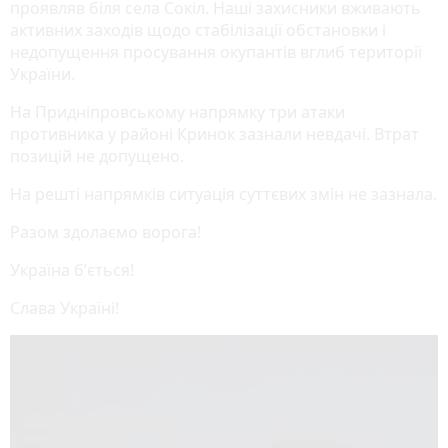
проявляв біля села Сокіл. Наші захисники вживають
активних заходів щодо стабілізації обстановки і
недопущення просування окупантів вглиб території
України.
На Придніпровському напрямку три атаки
противника у районі Кринок зазнали невдачі. Втрат
позицій не допущено.
На решті напрямків ситуація суттєвих змін не зазнала.
Разом здолаємо ворога!
Україна бʼється!
Слава Україні!