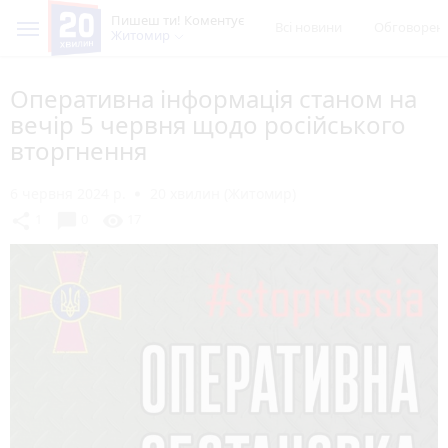
Пишеш ти! Коментує
Всі новини
Обговорен
Житомир
Оперативна інформація станом на
вечір 5 червня щодо російського
вторгнення
6 червня 2024 р.
20 хвилин (Житомир)
chat_bubble
share
visibility
1
0
17