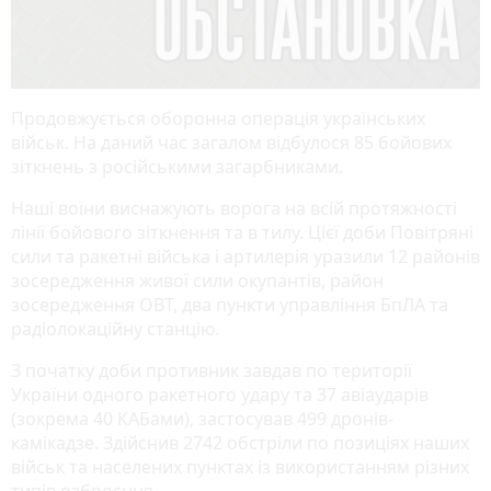
Продовжується оборонна операція українських
військ. На даний час загалом відбулося 85 бойових
зіткнень з російськими загарбниками.
Наші воїни виснажують ворога на всій протяжності
лінії бойового зіткнення та в тилу. Цієї доби Повітряні
сили та ракетні війська і артилерія уразили 12 районів
зосередження живої сили окупантів, район
зосередження ОВТ, два пункти управління БпЛА та
радіолокаційну станцію.
З початку доби противник завдав по території
України одного ракетного удару та 37 авіаударів
(зокрема 40 КАБами), застосував 499 дронів-
камікадзе. Здійснив 2742 обстріли по позиціях наших
військ та населених пунктах із використанням різних
типів озброєння.