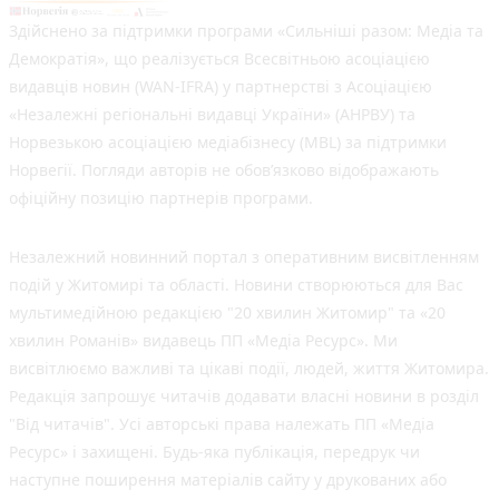
Здійснено за підтримки програми «Сильніші разом: Медіа та
Демократія», що реалізується Всесвітньою асоціацією
видавців новин (WAN-IFRA) у партнерстві з Асоціацією
«Незалежні регіональні видавці України» (АНРВУ) та
Норвезькою асоціацією медіабізнесу (MBL) за підтримки
Норвегії. Погляди авторів не обов’язково відображають
офіційну позицію партнерів програми.
Незалежний новинний портал з оперативним висвітленням
подій у Житомирі та області. Новини створюються для Вас
мультимедійною редакцією "20 хвилин Житомир" та «20
хвилин Романів» видавець ПП «Медіа Ресурс». Ми
висвітлюємо важливі та цікаві події, людей, життя Житомира.
Редакція запрошує читачів додавати власні новини в розділ
"Від читачів". Усі авторські права належать ПП «Медіа
Ресурс» і захищені. Будь-яка публiкацiя, передрук чи
наступне поширення матеріалів сайту у друкованих або