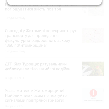
Після нічної атаки в Житомирі почала
погіршуватися якість повітря
3 години тому
Сьогодні у Житомирі перекриють рух
транспорту для проведення
фізкультурно-оздоровчого заходу
"Забіг Житомирщина"
3 години тому
ДТП біля Туровця: рятувальники
деблокували тіло загиблої водійки
Вчора о 17:11
Увага жителям Житомирщини!
Найближчим часом не нехтуйте
сигналами повітряної тривоги!
Вчора о 22:00