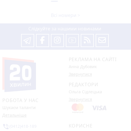
Всі номери >
Слідкуйте за нашими новинами
РЕКЛАМА НА САЙТІ
Анна Дубовик
Звернутися
РЕДАКТОРИ
Ольга Сідлецька
Звернутися
РОБОТА У НАС
Шукаєм таланти
Детальніше
КОРИСНЕ
phone_in_talk
(0412)418-189