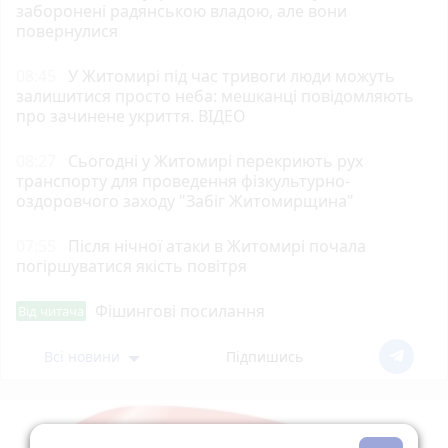
заборонені радянською владою, але вони
повернулися
08:45
У Житомирі під час тривоги люди можуть
залишитися просто неба: мешканці повідомляють
про зачинене укриття. ВІДЕО
08:27
Сьогодні у Житомирі перекриють рух
транспорту для проведення фізкультурно-
оздоровчого заходу "Забіг Житомирщина"
07:55
Після нічної атаки в Житомирі почала
погіршуватися якість повітря
Фішингові посилання
Від читача
Всі новини
Підпишись