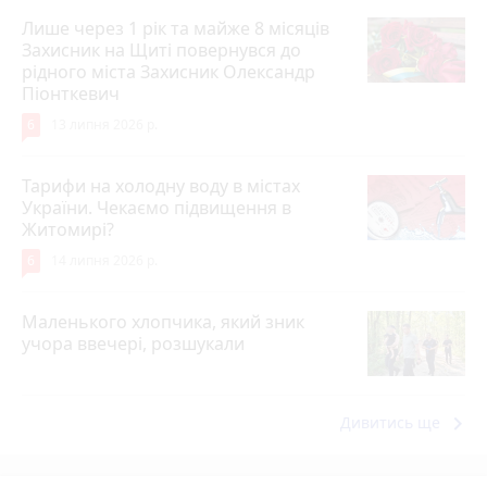
Лише через 1 рік та майже 8 місяців
Захисник на Щиті повернувся до
рідного міста Захисник Олександр
Піонткевич
6
13 липня 2026 р.
Тарифи на холодну воду в містах
України. Чекаємо підвищення в
Житомирі?
6
14 липня 2026 р.
Маленького хлопчика, який зник
учора ввечері, розшукали
keyboard_arrow_right
Дивитись ще