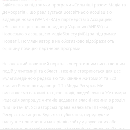
Здійснено за підтримки програми «Сильніші разом: Медіа та
Демократія», що реалізується Всесвітньою асоціацією
видавців новин (WAN-IFRA) у партнерстві з Асоціацією
«Незалежні регіональні видавці України» (АНРВУ) та
Норвезькою асоціацією медіабізнесу (MBL) за підтримки
Норвегії. Погляди авторів не обов’язково відображають
офіційну позицію партнерів програми.
Незалежний новинний портал з оперативним висвітленням
подій у Житомирі та області. Новини створюються для Вас
мультимедійною редакцією "20 хвилин Житомир" та «20
хвилин Романів» видавець ПП «Медіа Ресурс». Ми
висвітлюємо важливі та цікаві події, людей, життя Житомира.
Редакція запрошує читачів додавати власні новини в розділ
"Від читачів". Усі авторські права належать ПП «Медіа
Ресурс» і захищені. Будь-яка публiкацiя, передрук чи
наступне поширення матеріалів сайту у друкованих або
електронних засобах масової інформації можлива не більше