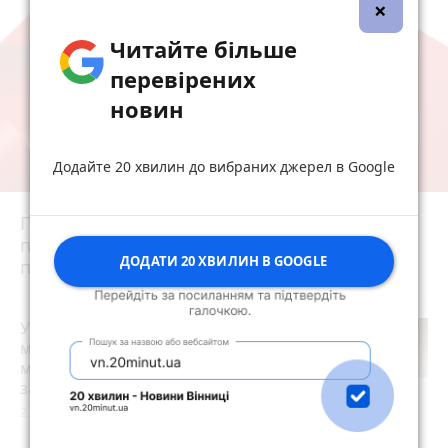
×
Читайте більше
перевірених
новин
Додайте 20 хвилин до вибраних джерел в Google
Під час нічної ворожої атаки у Житомирі
пошкоджено приватні будинки і
ДОДАТИ 20 ХВИЛИН В GOOGLE
підприємство - є постраждалі
play_circle_filled
У Житомирі під час тривоги люди
можуть залишитися просто неба:
мешканці повідомляють про
зачинене укриття. ВІДЕО
2 години тому