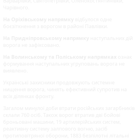
Варварівки, Святопетрівки, Оленокостянтинівки,
Чарівного.
На Оріхівському напрямку
відбулося одне
боєзіткнення з ворогом в районі Павлівки.
На Придніпровському напрямку
наступальних дій
ворога не зафіксовано.
На Волинському та Поліському напрямках
ознак
формування наступальних угруповань ворога не
виявлено.
Українські захисники продовжують системне
нищення ворога, чинять ефективний супротив на
всіх ділянках фронту.
Загалом минулої доби втрати російських загарбників
склали 760 осіб. Також ворог втратив дві бойові
броньовані машини, 19 артилерійських систем,
реактивну систему залпового вогню, засіб
протиповітряної оборони, 1883 безпілотні літальні