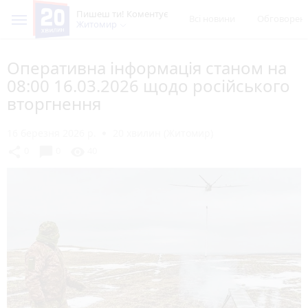
Пишеш ти! Коментує
Всі новини
Обговорен
Житомир
Оперативна інформація станом на
08:00 16.03.2026 щодо російського
вторгнення
16 березня 2026 р.
20 хвилин (Житомир)
chat_bubble
share
visibility
0
0
40