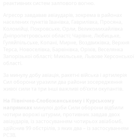
реактивних систем залпового вогню.
Агресор завдавав авіаударів, зокрема в районах
населених пунктів Іванівка, Гаврилівка, Просяна,
Коломійці, Покровське, Орли, Великомихайлівка
Дніпропетровської області; Чарівне, Любицьке,
Гуляйпільське, Копані, Мирне, Воздвижівка, Верхня
Терса, Новоселівка, Барвінівка, Оріхів, Веселянка
Запорізької області; Микільське, Львове Херсонської
області.
За минулу добу авіація, ракетні війська і артилерія
Сил оборони уразили два райони зосередження
живої сили та три інші важливі об’єкти окупантів.
На Північно-Слобожанському і Курському
напрямках
минулої доби Сили оборони відбили
чотири ворожі штурми, противник завдав двох
авіаударів, із застосуванням чотирьох авіабомб,
здійснив 99 обстрілів, з яких два – із застосуванням
РСЗВ.