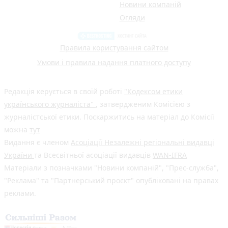
Новини компаній
Огляди
Правила користування сайтом
Умови і правила надання платного доступу
Редакція керується в своїй роботі
"Кодексом етики
українського журналіста"
, затвердженим Комісією з
журналістської етики. Поскаржитись на матеріал до Комісії
можна
тут
Видання є членом
Асоціації Незалежні регіональні видавці
України
та Всесвітньої асоціації видавців
WAN-IFRA
Матеріали з позначками "Новини компаній", "Прес-служба",
"Реклама" та "Партнерський проєкт" опубліковані на правах
реклами.