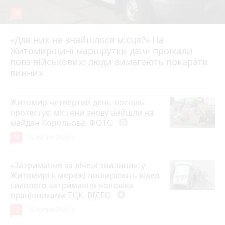
19
«Для них не знайшлося місця?» На
Житомирщині маршрутки двічі проїхали
17 липня 2026 р.
повз військових: люди вимагають покарати
винних
Житомир четвертий день поспіль
протестує: містяни знову вийшли на
майдан Корольова. ФОТО
photo_camera
14
20 липня 2026 р.
«Затримання за лічені хвилини»: у
Житомирі в мережі поширюють відео
силового затримання чоловіка
працівниками ТЦК. ВІДЕО
play_circle_filled
11
18 липня 2026 р.