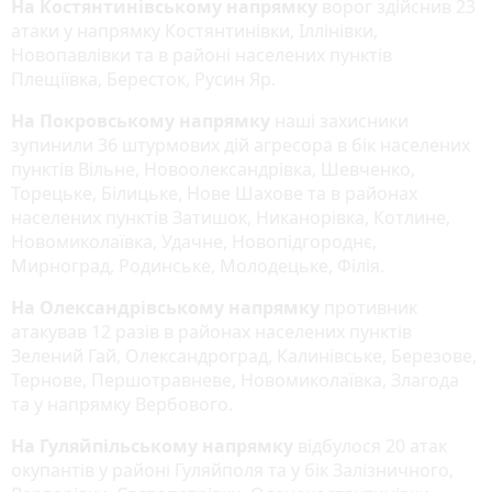
На Костянтинівському напрямку
ворог здійснив 23
атаки у напрямку Костянтинівки, Іллінівки,
Новопавлівки та в районі населених пунктів
Плещіївка, Бересток, Русин Яр.
На Покровському напрямку
наші захисники
зупинили 36 штурмових дій агресора в бік населених
пунктів Вільне, Новоолександрівка, Шевченко,
Торецьке, Білицьке, Нове Шахове та в районах
населених пунктів Затишок, Никанорівка, Котлине,
Новомиколаївка, Удачне, Новопідгороднє,
Мирноград, Родинське, Молодецьке, Філія.
На Олександрівському напрямку
противник
атакував 12 разів в районах населених пунктів
Зелений Гай, Олександроград, Калинівське, Березове,
Тернове, Першотравневе, Новомиколаївка, Злагода
та у напрямку Вербового.
На Гуляйпільському напрямку
відбулося 20 атак
окупантів у районі Гуляйполя та у бік Залізничного,