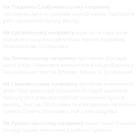
На Південно-Слобожанському напрямку
противник двічі штурмував позиції наших підрозділів
у бік населеного пункту Вільча.
На Куп’янському напрямку
агресор чотири рази
атакував у напрямку населених пунктів Курилівка,
Новоосинове та Глушківка.
На Лиманському напрямку
противник атакував
шість разів. Намагався вклинитися в нашу оборону у
бік населених пунктів Діброва, Лиман та Дробишеве.
На Слов’янському напрямку
протягом вчорашньої
доби наші захисники зупинили 13 спроб окупантів
просунутися вперед в районах населених пунктів
Ямпіль, Закітне, Платонівка та в напрямках населених
пунктів Озерне, Різниківка, Рай-Олександрівка.
На Краматорському напрямку
ворог тричі атакував
позиції наших захисників в районі Ступочок.