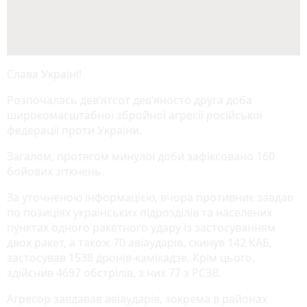
Слава Україні!
Розпочалась дев’ятсот дев’яносто друга доба
широкомасштабної збройної агресії російської
федерації проти України.
Загалом, протягом минулої доби зафіксовано 160
бойових зіткнень.
За уточненою інформацією, вчора противник завдав
по позиціях українських підрозділів та населених
пунктах одного ракетного удару із застосуванням
двох ракет, а також 70 авіаударів, скинув 142 КАБ,
застосував 1538 дронів-камікадзе. Крім цього,
здійснив 4697 обстрілів, з них 77 з РСЗВ.
Агресор завдавав авіаударів, зокрема в районах