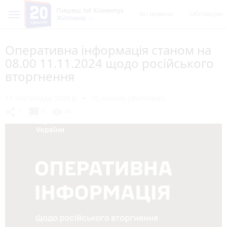
Пишеш ти! Коментує
Всі новини
Обговорен
Житомир
Оперативна інформація станом на
08.00 11.11.2024 щодо російського
вторгнення
11 листопада 2024 р.
20 хвилин (Житомир)
chat_bubble
share
visibility
1
0
30