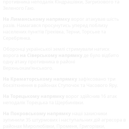
противника неподалік Кіндрашівки, Загризового та
Зеленого Гаю.
На Лиманському напрямку
ворог атакував шість
разів. Намагався просунутись уперед поблизу
населених пунктів Греківка, Терни, Торське та
Серебрянка.
Оборонці української землі стримували натиск
ворога
на Сіверському напрямку
де було відбито
одну атаку противника в районі
Верхньокам’янського.
На Краматорському напрямку
зафіксовано три
боєзіткнення в районах Ступочок та Часового Яру.
На Торецькому напрямку
ворог здійснив 16 атак
неподалік Торецька та Щербинівки.
На Покровському напрямку
наші захисники
зупинили 35 штурмових і наступальних дій агресора в
районах Миролюбівки, Променя, Григорівки,