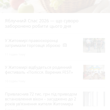
Яблучний Спас 2026 — що суворо
заборонено робити цього дня
У Житомирі правоохоронці
затримали торговця зброєю
photo_camera
11 годин тому
У Житомирі відбудеться родинний
фестиваль «Полісся. Вареник FEST»
10 годин тому
Привласнив 72 тис. грн під приводом
встановлення вікон – засуджено до 2
років ув’язнення жителя Житомира
8 годин тому