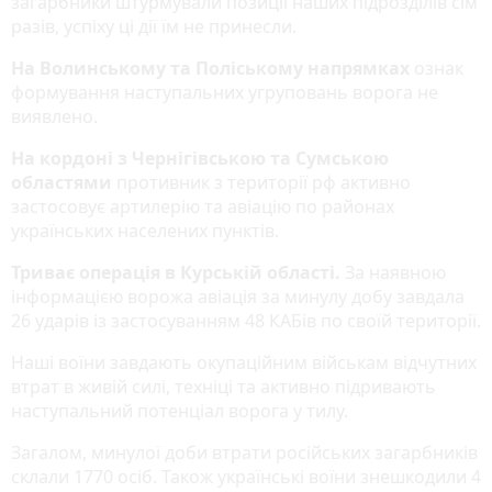
загарбники штурмували позиції наших підрозділів сім
разів, успіху ці дії їм не принесли.
На Волинському та Поліському напрямках
ознак
формування наступальних угруповань ворога не
виявлено.
На кордоні з Чернігівською та Сумською
областями
противник з території рф активно
застосовує артилерію та авіацію по районах
українських населених пунктів.
Триває операція в Курській області.
За наявною
інформацією ворожа авіація за минулу добу завдала
26 ударів із застосуванням 48 КАБів по своїй території.
Наші воїни завдають окупаційним військам відчутних
втрат в живій силі, техніці та активно підривають
наступальний потенціал ворога у тилу.
Загалом, минулої доби втрати російських загарбників
склали 1770 осіб. Також українські воїни знешкодили 4