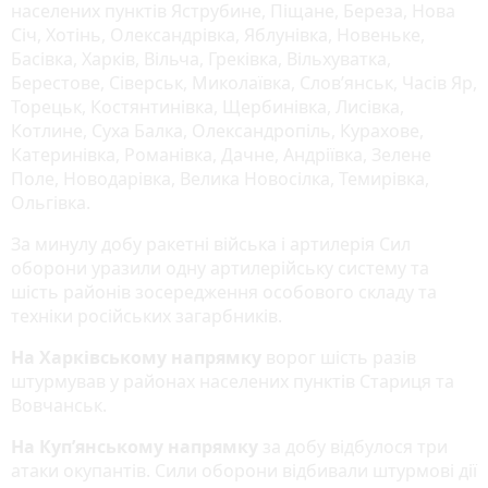
населених пунктів Яструбине, Піщане, Береза, Нова
Січ, Хотінь, Олександрівка, Яблунівка, Новеньке,
Басівка, Харків, Вільча, Греківка, Вільхуватка,
Берестове, Сіверськ, Миколаївка, Слов’янськ, Часів Яр,
Торецьк, Костянтинівка, Щербинівка, Лисівка,
Котлине, Суха Балка, Олександропіль, Курахове,
Катеринівка, Романівка, Дачне, Андріївка, Зелене
Поле, Новодарівка, Велика Новосілка, Темирівка,
Ольгівка.
За минулу добу ракетні війська і артилерія Сил
оборони уразили одну артилерійську систему та
шість районів зосередження особового складу та
техніки російських загарбників.
На Харківському напрямку
ворог шість разів
штурмував у районах населених пунктів Стариця та
Вовчанськ.
На Куп’янському напрямку
за добу відбулося три
атаки окупантів. Сили оборони відбивали штурмові дії