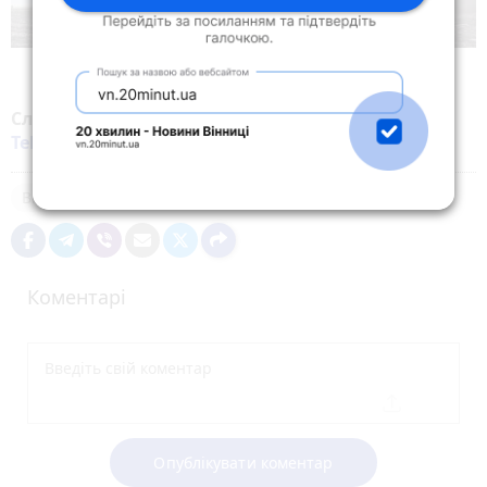
Слідкуйте за новинами Житомира у
Facebook
,
Telegram
,
Instagram
,
YouTube
та
Google
Військові
Коментарі
Опублікувати коментар