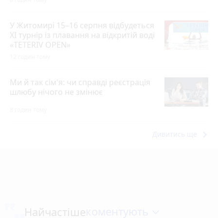
У Житомирі 15–16 серпня відбудеться
XI турнір із плавання на відкритій воді
«TETERIV OPEN»
12 годин тому
Ми й так сім'я: чи справді реєстрація
шлюбу нічого не змінює
8 годин тому
keyboard_arrow_right
Дивитись ще
коментують
Найчастіше