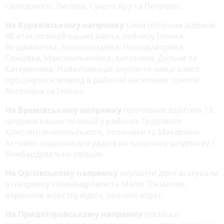
Селидового, Лисівки, Сухого Яру та Петрівки.
На Курахівському напрямку
Сили оборони відбили
48 атак позицій наших військ поблизу Іллінка,
Воздвиженка, Новоселидівка, Новодмитрівка,
Сонцівка, Максимільянівка, Антонівка, Дальнє та
Катеринівка. Найактивніше окупанти намагалися
просунутися вперед в районах населених пунктів
Антонівка та Іллінка.
На Времівському напрямку
противник здійснив 13
штурмів наших позицій у районах Трудового,
Констянтинопольського, Успенівки та Макарівки.
Активно задіював для ударів на напрямку штурмову і
бомбардувальну авіацію.
На Оріхівському напрямку
окупанти двічі атакували
в напрямку Новоандріївки та Малої Токмачки,
отримали жорстку відсіч, зазнали втрат.
На Придніпровському напрямку
російські