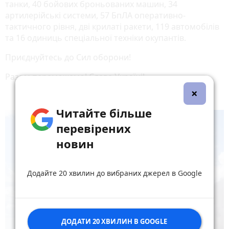
танки, 40 бойових броньованих машин, 34
артилерійські системи, 57 БпЛА оперативно-
тактичного рівня, дві крилаті ракети, 119 автомобілів
та 16 одиниць спеціальної техніки окупантів.
Приєднуйтесь до Сил оборони!
Разом переможемо! Слава Україні!
×
Читайте більше
перевірених
новин
Додайте 20 хвилин до вибраних джерел в Google
ДОДАТИ 20 ХВИЛИН В GOOGLE