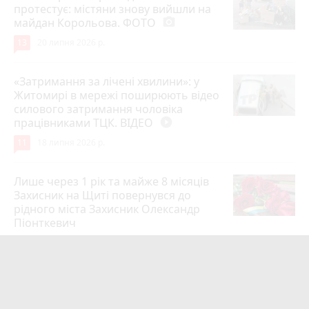
протестує: містяни знову вийшли на
майдан Корольова. ФОТО
photo_camera
13
20 липня 2026 р.
«Затримання за лічені хвилини»: у
Житомирі в мережі поширюють відео
силового затримання чоловіка
працівниками ТЦК. ВІДЕО
play_circle_filled
11
18 липня 2026 р.
Лише через 1 рік та майже 8 місяців
Захисник на Щиті повернувся до
рідного міста Захисник Олександр
Піонткевич
6
13 липня 2026 р.
Тарифи на холодну воду в містах
України. Чекаємо підвищення в
Житомирі?