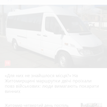
19
«Для них не знайшлося місця?» На
Житомирщині маршрутки двічі проїхали
17 липня 2026 р.
повз військових: люди вимагають покарати
винних
Житомир четвертий день поспіль