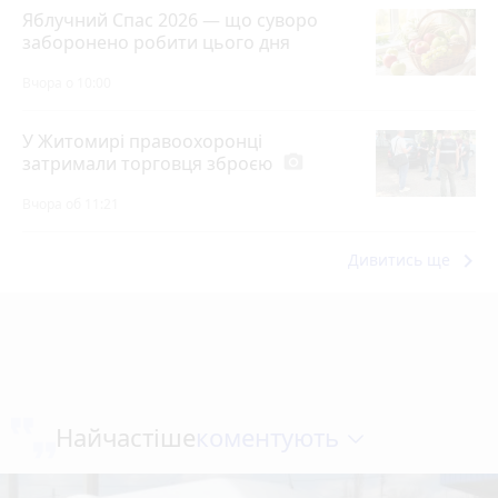
Яблучний Спас 2026 — що суворо
заборонено робити цього дня
Вчора о 10:00
У Житомирі правоохоронці
затримали торговця зброєю
photo_camera
Вчора об 11:21
keyboard_arrow_right
Дивитись ще
коментують
Найчастіше