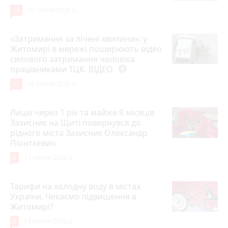
13
20 липня 2026 р.
«Затримання за лічені хвилини»: у
Житомирі в мережі поширюють відео
силового затримання чоловіка
працівниками ТЦК. ВІДЕО
play_circle_filled
11
18 липня 2026 р.
Лише через 1 рік та майже 8 місяців
Захисник на Щиті повернувся до
рідного міста Захисник Олександр
Піонткевич
6
13 липня 2026 р.
Тарифи на холодну воду в містах
України. Чекаємо підвищення в
Житомирі?
6
14 липня 2026 р.