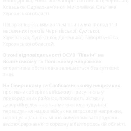
Новодарівка, Роботине Запорізької області; Берислав,
Козацьке, Одрадокам'янка, Миколаївка, Ольгівка
Херсонської області.
Під артилерійським вогнем опинилися понад 110
населених пунктів Чернігівської, Сумської,
Харківської, Луганської, Донецької, Запорізької та
Херсонської областей.
В зоні відповідальності ОСУВ “Північ” на
Волинському та Поліському напрямках
оперативна обстановка залишається без суттєвих
змін.
На Сіверському та Слобожанському напрямках
противник зберігає військову присутність у
прикордонних районах, проводить активну
диверсійну діяльність з метою недопущення
перекидання наших військ на загрозливі напрямки,
нарощує щільність мінно-вибухових загороджень
вздовж державного кордону в бєлгородській області.