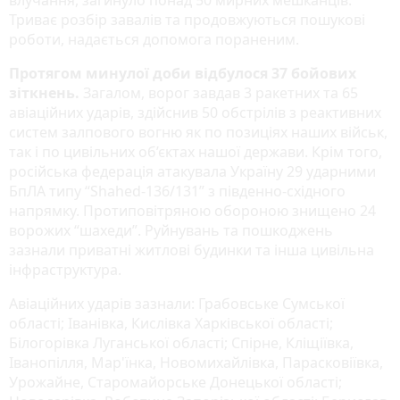
Триває розбір завалів та продовжуються пошукові
роботи, надається допомога пораненим.
Протягом минулої доби відбулося 37 бойових
зіткнень.
Загалом, ворог завдав 3 ракетних та 65
авіаційних ударів, здійснив 50 обстрілів з реактивних
систем залпового вогню як по позиціях наших військ,
так і по цивільних об’єктах нашої держави. Крім того,
російська федерація атакувала Україну 29 ударними
БпЛА типу “Shahed-136/131” з південно-східного
напрямку. Протиповітряною обороною знищено 24
ворожих “шахеди”. Руйнувань та пошкоджень
зазнали приватні житлові будинки та інша цивільна
інфраструктура.
Авіаційних ударів зазнали: Грабовське Сумської
області; Іванівка, Кислівка Харківської області;
Білогорівка Луганської області; Спірне, Кліщіївка,
Іванопілля, Мар'їнка, Новомихайлівка, Парасковіївка,
Урожайне, Старомайорське Донецької області;