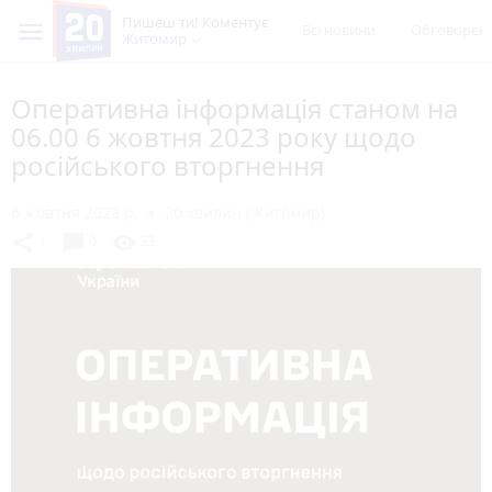
Пишеш ти! Коментує
Всі новини
Обговорен
Житомир
Оперативна інформація станом на
06.00 6 жовтня 2023 року щодо
російського вторгнення
6 жовтня 2023 р.
20 хвилин (Житомир)
chat_bubble
share
visibility
1
0
33