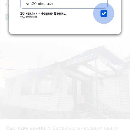
відпочинку в Житомирі
Фішингові посилання
Від читача
Всі новини
Підпишись
Сьогодні вранці у Березівці внаслідок удару