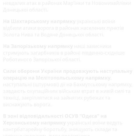
невдалих атак в районах Мар’їнки та Новомихайлівки
Донецької області.
На Шахтарському напрямку
українські воїни
відбили атаки ворога в районах населених пунктів
Золота Нива та Водяне Донецької області.
На Запорізькому напрямку
наші захисники
стримують загарбників в районі південно-східніше
Роботиного Запорізької області.
Сили оборони України продовжують наступальну
операцію на Мелітопольському напрямку
,
наступальні (штурмові) дії на Бахмутському напрямку,
завдають окупаційним військам втрат в живій силі та
техніці, закріплятися на зайнятих рубежах та
виснажують ворога.
В зоні відповідальності ОСУВ “Одеса” на
Херсонському напрямку
українські воїни ведуть
контрбатарейну боротьбу, знищують склади та
успішно уражають тили противника.