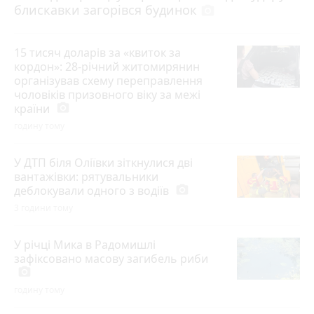
блискавки загорівся будинок
photo_camera
15 тисяч доларів за «квиток за
кордон»: 28-річний житомирянин
організував схему переправлення
чоловіків призовного віку за межі
країни
photo_camera
годину тому
У ДТП біля Оліївки зіткнулися дві
вантажівки: рятувальники
деблокували одного з водіїв
photo_camera
3 години тому
У річці Мика в Радомишлі
зафіксовано масову загибель риби
photo_camera
годину тому