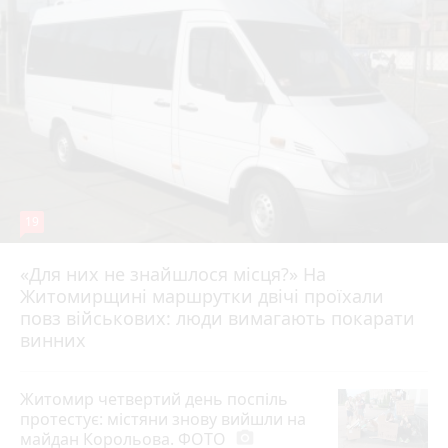
19
«Для них не знайшлося місця?» На
Житомирщині маршрутки двічі проїхали
17 липня 2026 р.
повз військових: люди вимагають покарати
винних
Житомир четвертий день поспіль
протестує: містяни знову вийшли на
майдан Корольова. ФОТО
photo_camera