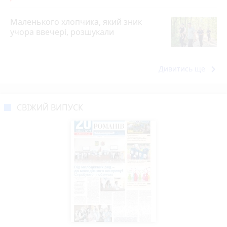
Маленького хлопчика, який зник
учора ввечері, розшукали
keyboard_arrow_right
Дивитись ще
СВІЖИЙ ВИПУСК