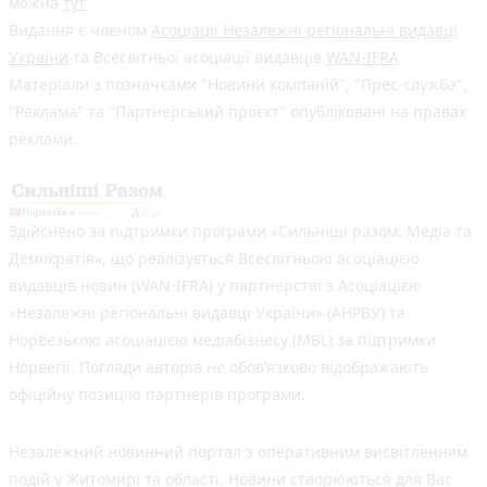
можна
тут
Видання є членом
Асоціації Незалежні регіональні видавці
України
та Всесвітньої асоціації видавців
WAN-IFRA
Матеріали з позначками "Новини компаній", "Прес-служба",
"Реклама" та "Партнерський проєкт" опубліковані на правах
реклами.
Здійснено за підтримки програми «Сильніші разом: Медіа та
Демократія», що реалізується Всесвітньою асоціацією
видавців новин (WAN-IFRA) у партнерстві з Асоціацією
«Незалежні регіональні видавці України» (АНРВУ) та
Норвезькою асоціацією медіабізнесу (MBL) за підтримки
Норвегії. Погляди авторів не обов’язково відображають
офіційну позицію партнерів програми.
Незалежний новинний портал з оперативним висвітленням
подій у Житомирі та області. Новини створюються для Вас