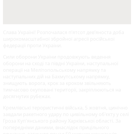
Слава Україні! Розпочалася п’ятсот дев’яноста доба
широкомасштабної збройної агресії російської
федерації проти України.
Сили оборони України продовжують ведення
оборони на сході та півдні України, наступальної
операції на Мелітопольському напрямку та
наступальних дій на Бахмутському напрямку,
знищують ворога, крок за кроком звільняють
тимчасово окуповані території, закріплюються на
досягнутих рубежах.
Кремлівські терористичні війська, 5 жовтня, цинічно
завдали ракетного удару по цивільному об'єкту у селі
Гроза Куп'янського району Харківської області. За
попередніми даними, внаслідок прицільного
влучання, загинуло понад 50 мирних мешканців.