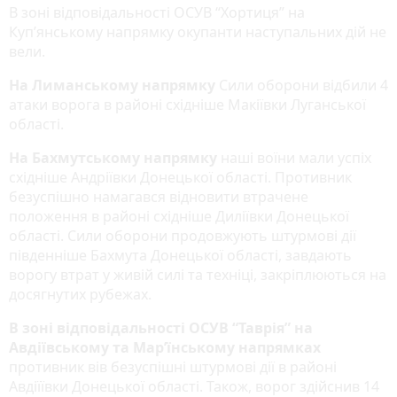
В зоні відповідальності ОСУВ “Хортиця” на
Куп’янському напрямку окупанти наступальних дій не
вели.
На Лиманському напрямку
Сили оборони відбили 4
атаки ворога в районі східніше Макіївки Луганської
області.
На Бахмутському напрямку
наші воїни мали успіх
східніше Андріївки Донецької області. Противник
безуспішно намагався відновити втрачене
положення в районі східніше Диліївки Донецької
області. Сили оборони продовжують штурмові дії
південніше Бахмута Донецької області, завдають
ворогу втрат у живій силі та техніці, закріплюються на
досягнутих рубежах.
В зоні відповідальності ОСУВ “Таврія” на
Авдіївському та Мар’їнському напрямках
противник вів безуспішні штурмові дії в районі
Авдіїївки Донецької області. Також, ворог здійснив 14