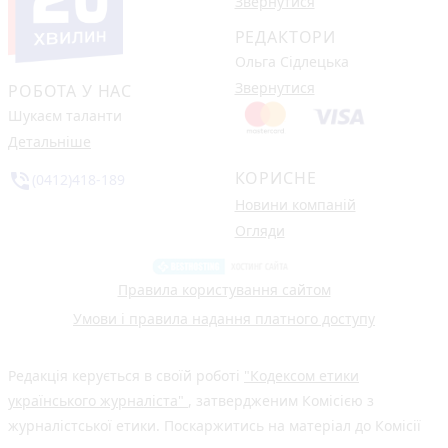
Звернутися
РЕДАКТОРИ
Ольга Сідлецька
Звернутися
РОБОТА У НАС
Шукаєм таланти
Детальніше
КОРИСНЕ
phone_in_talk
(0412)418-189
Новини компаній
Огляди
Правила користування сайтом
Умови і правила надання платного доступу
Редакція керується в своїй роботі
"Кодексом етики
українського журналіста"
, затвердженим Комісією з
журналістської етики. Поскаржитись на матеріал до Комісії