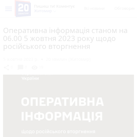
Пишеш ти! Коментує
Всі новини
Обговорен
Житомир
Оперативна інформація станом на
06.00 5 жовтня 2023 року щодо
російського вторгнення
5 жовтня 2023 р.
20 хвилин (Житомир)
chat_bubble
share
visibility
0
0
19