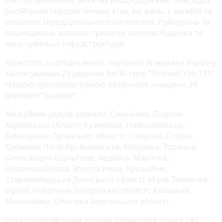
російських терористичних атак, на жаль, є загиблі та
поранені серед цивільного населення. Руйнувань та
пошкоджень зазнали приватні житлові будинки та
інша цивільна інфраструктура.
Крім того, сьогодні вночі, окупанти атакували Україну,
застосувавши 29 ударних БпЛА типу “Shahed-136/131”.
Нашою протиповітряною обороною знищено 24
ворожих “шахеди”.
Авіаційних ударів зазнали: Синьківка, Подоли
Харківської області; Куземівка, Новоселівське,
Білогорівка Луганської області; Сіверськ, Спірне,
Хромове, Часів Яр, Іванівське, Кліщіївка, Торецьк,
Олександро-Шультине, Авдіївка, Мар’їнка,
Новомихайлівка, Золота Нива, Урожайне,
Старомайорське Донецької області; Мала Токмачка,
Оріхів, Роботине Запорізької області; Козацьке,
Миколаївка, Ольгівка Херсонської області.
Під артилерійським вогнем опинилися понад 140