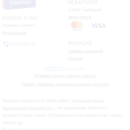
РЕДАКТОРИ
Ольга Сідлецька
Звернутися
РОБОТА У НАС
Шукаєм таланти
Детальніше
КОРИСНЕ
phone_in_talk
(0412)418-189
Новини компаній
Огляди
Правила користування сайтом
Умови і правила надання платного доступу
Редакція керується в своїй роботі
"Кодексом етики
українського журналіста"
, затвердженим Комісією з
журналістської етики. Поскаржитись на матеріал до Комісії
можна
тут
Видання є членом
Асоціації Незалежні регіональні видавці