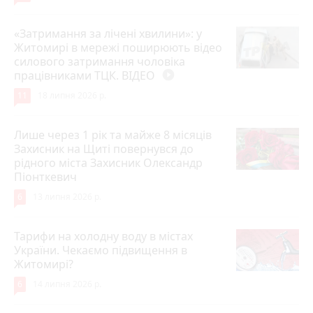
«Затримання за лічені хвилини»: у
Житомирі в мережі поширюють відео
силового затримання чоловіка
працівниками ТЦК. ВІДЕО
play_circle_filled
11
18 липня 2026 р.
Лише через 1 рік та майже 8 місяців
Захисник на Щиті повернувся до
рідного міста Захисник Олександр
Піонткевич
6
13 липня 2026 р.
Тарифи на холодну воду в містах
України. Чекаємо підвищення в
Житомирі?
6
14 липня 2026 р.