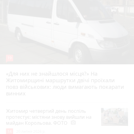
19
«Для них не знайшлося місця?» На
Житомирщині маршрутки двічі проїхали
17 липня 2026 р.
повз військових: люди вимагають покарати
винних
Житомир четвертий день поспіль
протестує: містяни знову вийшли на
майдан Корольова. ФОТО
photo_camera
14
20 липня 2026 р.