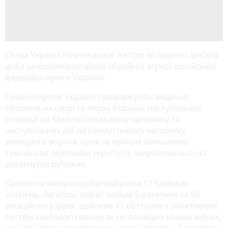
Слава Україні! Розпочалася п’ятсот вісімдесят девʼята
доба широкомасштабної збройної агресії російської
федерації проти України.
Сили оборони України продовжують ведення
оборони на сході та півдні України, наступальної
операції на Мелітопольському напрямку та
наступальних дій на Бахмутському напрямку,
знищують ворога, крок за кроком звільняють
тимчасово окуповані території, закріплюються на
досягнутих рубежах.
Протягом минулої доби відбулося 57 бойових
зіткнень. Загалом, ворог завдав 5 ракетних та 60
авіаційних ударів, здійснив 47 обстрілів з реактивних
систем залпового вогню як по позиціях наших військ,
так і по цивільних об’єктах нашої держави. Внаслідок