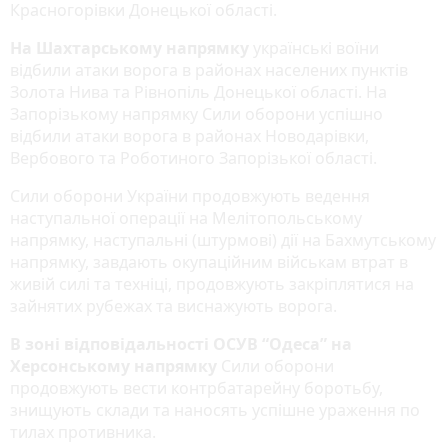
Красногорівки Донецької області.
На Шахтарському напрямку
українські воїни
відбили атаки ворога в районах населених пунктів
Золота Нива та Рівнопіль Донецької області. На
Запорізькому напрямку Сили оборони успішно
відбили атаки ворога в районах Новодарівки,
Вербового та Роботиного Запорізької області.
Сили оборони України продовжують ведення
наступальної операції на Мелітопольському
напрямку, наступальні (штурмові) дії на Бахмутському
напрямку, завдають окупаційним військам втрат в
живій силі та техніці, продовжують закріплятися на
зайнятих рубежах та виснажують ворога.
В зоні відповідальності ОСУВ “Одеса” на
Херсонському напрямку
Сили оборони
продовжують вести контрбатарейну боротьбу,
знищують склади та наносять успішне ураження по
тилах противника.