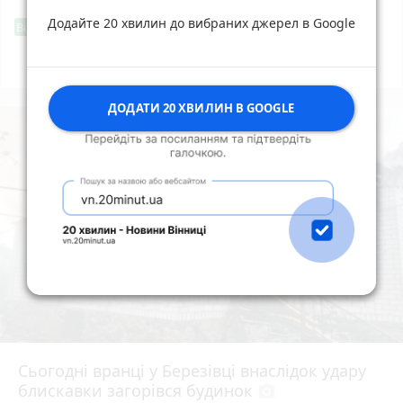
Додайте 20 хвилин до вибраних джерел в Google
Фішингові посилання
Від читача
Всі новини
Підпишись
ДОДАТИ 20 ХВИЛИН В GOOGLE
Сьогодні вранці у Березівці внаслідок удару
блискавки загорівся будинок
photo_camera