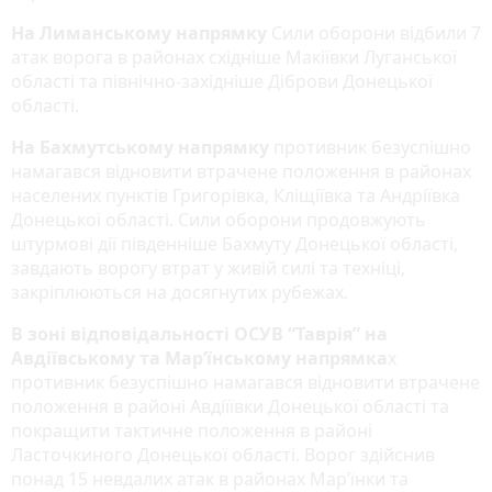
На Лиманському напрямку
Сили оборони відбили 7
атак ворога в районах східніше Макіївки Луганської
області та північно-західніше Діброви Донецької
області.
На Бахмутському напрямку
противник безуспішно
намагався відновити втрачене положення в районах
населених пунктів Григорівка, Кліщіївка та Андріївка
Донецької області. Сили оборони продовжують
штурмові дії південніше Бахмуту Донецької області,
завдають ворогу втрат у живій силі та техніці,
закріплюються на досягнутих рубежах.
В зоні відповідальності ОСУВ “Таврія” на
Авдіївському та Мар’їнському напрямка
х
противник безуспішно намагався відновити втрачене
положення в районі Авдіїївки Донецької області та
покращити тактичне положення в районі
Ласточкиного Донецької області. Ворог здійснив
понад 15 невдалих атак в районах Мар’їнки та