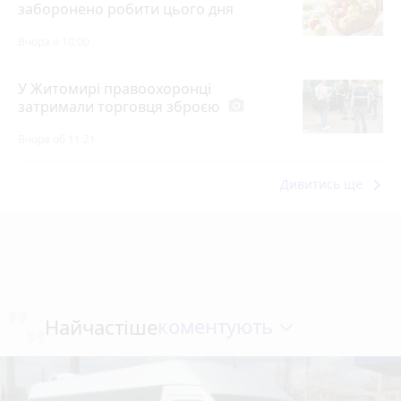
заборонено робити цього дня
Вчора о 10:00
У Житомирі правоохоронці
затримали торговця зброєю
photo_camera
Вчора об 11:21
keyboard_arrow_right
Дивитись ще
коментують
Найчастіше