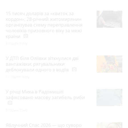
15 тисяч доларів за «квиток за
кордон»: 28-річний житомирянин
організував схему переправлення
чоловіків призовного віку за межі
країни
photo_camera
9 годин тому
У ДТП біля Оліївки зіткнулися дві
вантажівки: рятувальники
деблокували одного з водіїв
photo_camera
11 годин тому
У річці Мика в Радомишлі
зафіксовано масову загибель риби
photo_camera
9 годин тому
Яблучний Спас 2026 — що суворо