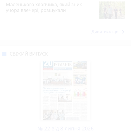
Маленького хлопчика, який зник
учора ввечері, розшукали
keyboard_arrow_right
Дивитись ще
СВІЖИЙ ВИПУСК
№ 22 від 8 липня 2026