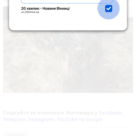
Слідкуйте за новинами Житомира у
Facebook
,
Telegram
,
Instagram
,
YouTube
та
Google
Військові