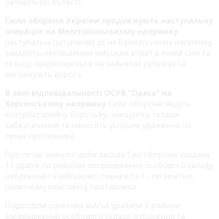
Запорізької області.
Сили оборони України продовжують наступальну
операцію на Мелітопольському напрямку
,
наступальні (штурмові) дії на Бахмутському напрямку,
завдають окупаційним військам втрат в живій силі та
техніці, закріплюються на зайнятих рубежах та
виснажують ворога.
В зоні відповідальності ОСУВ “Одеса” на
Херсонському напрямку
Сили оборони ведуть
контрбатарейну боротьбу, знищують склади
забезпечення та наносять успішне ураження по
тилах противника.
Протягом минулої доби авіація Сил оборони завдала
11 ударів по районах зосередження особового складу,
озброєння та військової техніки та 1 - по зенітно-
ракетному комплексу противника.
Підрозділи ракетних військ уразили 2 райони
зосередження особового складу, озброєння та