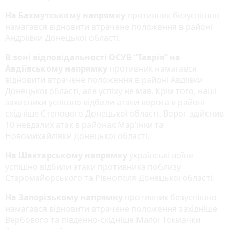
На Бахмутському напрямку
противник безуспішно
намагався відновити втрачене положення в районі
Андріївки Донецької області.
В зоні відповідальності ОСУВ “Таврія” на
Авдіївському напрямку
противник намагався
відновити втрачене положення в районі Авдіївки
Донецької області, але успіху не мав. Крім того, наші
захисники успішно відбили атаки ворога в районі
східніше Степового Донецької області. Ворог здійснив
10 невдалих атак в районах Мар’їнки та
Новомихайлівки Донецької області.
На Шахтарському напрямку
українські воїни
успішно відбили атаки противника поблизу
Старомайорського та Рівнополя Донецької області.
На Запорізькому напрямку
противник безуспішно
намагався відновити втрачене положення західніше
Вербового та південно-східніше Малої Токмачки