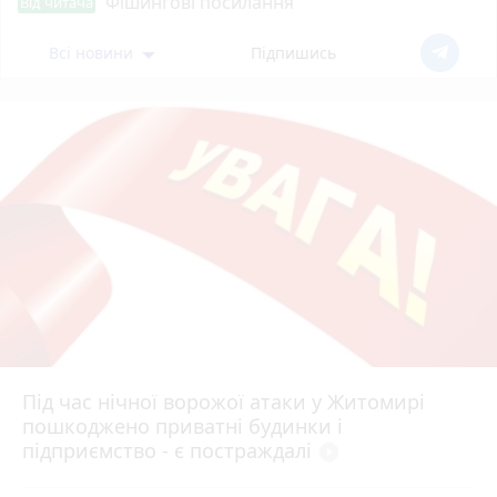
Фішингові посилання
Від читача
Всі новини
Підпишись
Під час нічної ворожої атаки у Житомирі
пошкоджено приватні будинки і
підприємство - є постраждалі
play_circle_filled