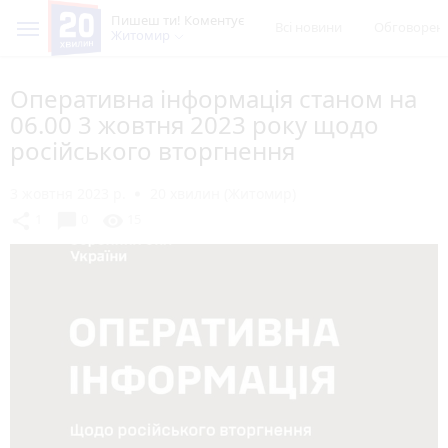
Пишеш ти! Коментує
Всі новини
Обговорен
Житомир
Оперативна інформація станом на
06.00 3 жовтня 2023 року щодо
російського вторгнення
3 жовтня 2023 р.
20 хвилин (Житомир)
chat_bubble
share
visibility
1
0
15