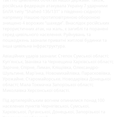
російська федерація атакувала Україну 7 ударними
БпЛА типу “Shahed-136/131” з південно-східного
напрямку. Нашою протиповітряною обороною
знищено 4 ворожих “шахеди”. Внаслідок російських
терористичних атак, на жаль, є загиблі та поранені
серед цивільного населення. Руйнувань та
пошкоджень зазнали приватні житлові будинки та
інша цивільна інфраструктура.
Авіаційних ударів зазнали: Степок Сумської області;
Куп'янськ, Іванівка та Чернещина Харківської області;
Зарічне, Спірне, Лиман, Кліщіївка, Олександро-
Шультине, Мар'їнка, Новомихайлівка, Парасковіївка,
Урожайне, Старомайорське, Новодарівка Донецької
області; Мала Токмачка Запорізької області;
Миколаївка Херсонської області.
Під артилерійським вогнем опинилися понад 100
населених пунктів Чернігівської, Сумської,
Харківської, Луганської, Донецької, Запорізької та