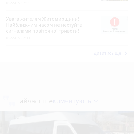
Вчора о 17:11
Увага жителям Житомирщини!
Найближчим часом не нехтуйте
сигналами повітряної тривоги!
Вчора о 22:00
keyboard_arrow_right
Дивитись ще
коментують
Найчастіше