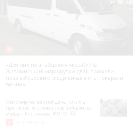
19
«Для них не знайшлося місця?» На
Житомирщині маршрутки двічі проїхали
17 липня 2026 р.
повз військових: люди вимагають покарати
винних
Житомир четвертий день поспіль
протестує: містяни знову вийшли на
майдан Корольова. ФОТО
photo_camera
14
20 липня 2026 р.