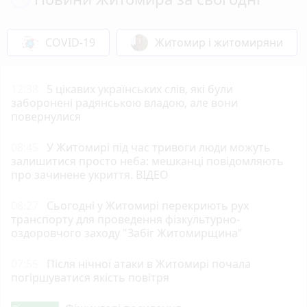
COVID-19
Житомир і житомиряни
12:38
5 цікавих українських слів, які були
заборонені радянською владою, але вони
повернулися
08:45
У Житомирі під час тривоги люди можуть
залишитися просто неба: мешканці повідомляють
про зачинене укриття. ВІДЕО
08:27
Сьогодні у Житомирі перекриють рух
транспорту для проведення фізкультурно-
оздоровчого заходу "Забіг Житомирщина"
07:55
Після нічної атаки в Житомирі почала
погіршуватися якість повітря