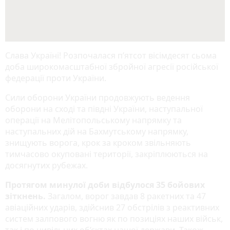
Слава Україні! Розпочалася п’ятсот вісімдесят сьома
доба широкомасштабної збройної агресії російської
федерації проти України.
Сили оборони України продовжують ведення
оборони на сході та півдні України, наступальної
операції на Мелітопольському напрямку та
наступальних дій на Бахмутському напрямку,
знищують ворога, крок за кроком звільняють
тимчасово окуповані території, закріплюються на
досягнутих рубежах.
Протягом минулої доби відбулося 35 бойових
зіткнень.
Загалом, ворог завдав 8 ракетних та 47
авіаційних ударів, здійснив 27 обстрілів з реактивних
систем залпового вогню як по позиціях наших військ,
так і по цивільних об’єктах нашої держави. Також,