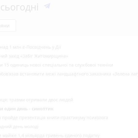
сьогодні
ряни
ад 1 млн е-Посвідчень у Дії
вний захід «Забіг Житомирщина»
15 одиниць нової спеціальної та службової техніки
зобов’язав встановити межі ландшафтного заказника «Зелена ла
емця: травми отримали двоє людей
и один день - синоптик
рі пройде презентація книги-практикуму психолога
одний день молоді
майже 1,4 мільярда гривень єдиного податку