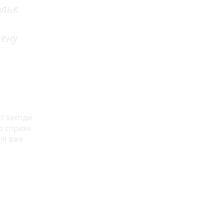
ольк
лену
і заходи
о сприяє
ія вже