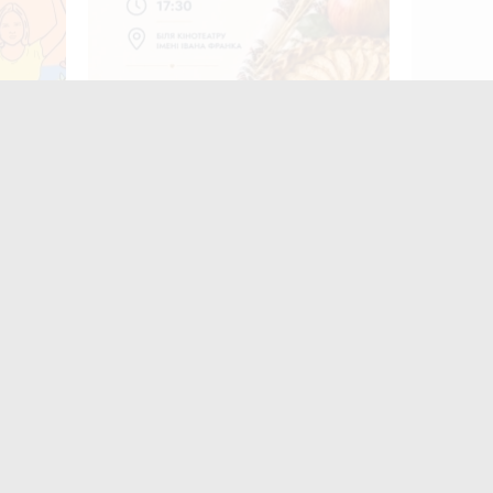
начать
Житомирян запрошують
долучитися до акції «Пиріг
пам’яті»
Житомир четвертий
день поспіль
протестує: містяни
знову вийшли на
майдан Корольова.