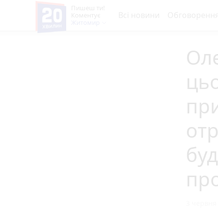
Пишеш ти!
Всі новини
Обговоренн
Коментує
Житомир
Оле
цьо
пр
отр
буд
пр
3 червня 