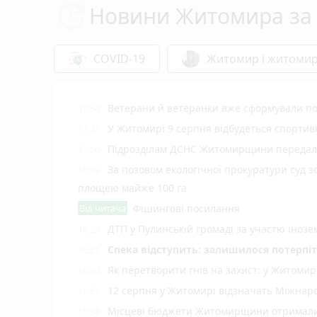
Новини Житомира за 
COVID-19
Житомир і житоми
Ветерани й ветеранки вже сформували пон
17:54
У Житомирі 9 серпня відбудеться спорти
17:31
Підрозділам ДСНС Житомирщини передали 
17:00
За позовом екологічної прокуратури суд 
16:39
площею майже 100 га
Від читача
Фішингові посилання
ДТП у Пулинській громаді за участю іноз
16:28
Спека відступить: залишилося потерпіт
16:21
Як перетворити гнів на захист: у Житоми
16:00
12 серпня у Житомирі відзначать Міжнар
15:51
Місцеві бюджети Житомирщини отримали 
15:38