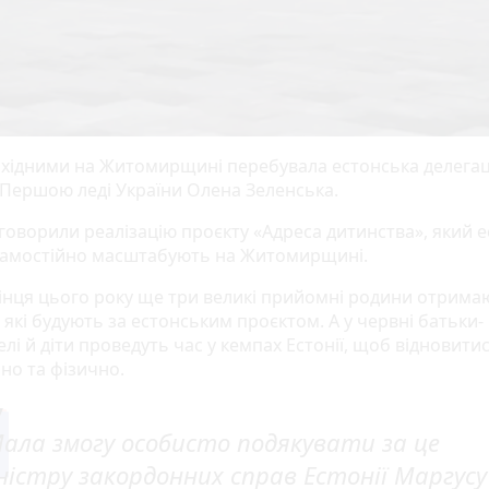
хідними на Житомирщині перебувала естонська делегац
 Першою леді України Олена Зеленська.
говорили реалізацію проєкту «Адреса дитинства», який е
самостійно масштабують на Житомирщині.
 кінця цього року ще три великі прийомні родини отрима
 які будують за естонським проєктом. А у червні батьки-
лі й діти проведуть час у кемпах Естонії, щоб відновити
но та фізично.
ала змогу особисто подякувати за це
ністру закордонних справ Естонії Маргусу