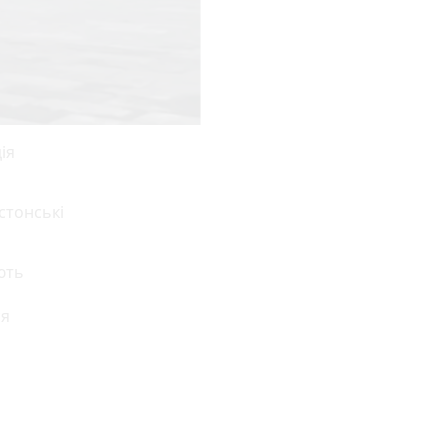
ія
стонські
ють
ся