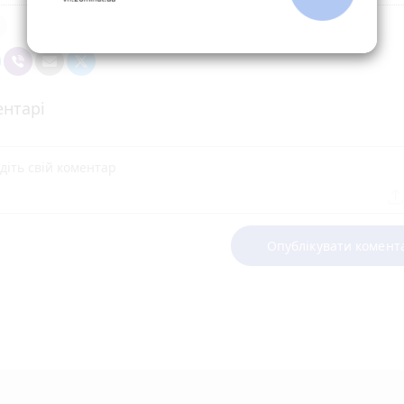
нтарі
Опублікувати комент