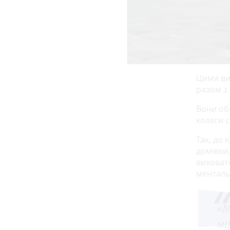
Цими ви
разом з
Вони об
колеги 
Так, до
домівки,
виховате
менталь
«М
мі