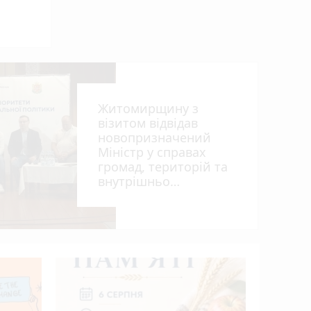
Житомирщину з
візитом відвідав
новопризначений
Міністр у справах
7
громад, територій та
внутрішньо
переміщених осіб
України Віталій Безгін
photo_camera
Виготови
млн грн:
нарколаб
засуджено