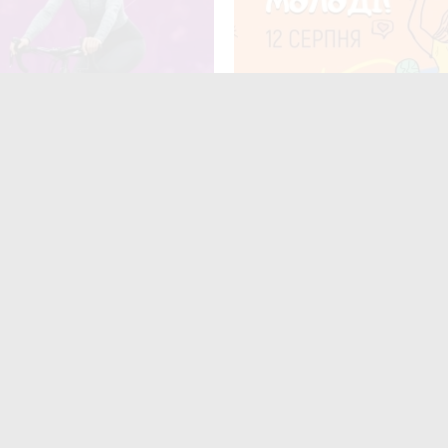
я у Житомирі відбудеться
12 серпня у Житомирі відз
опробіг
Міжнародний день молоді
ють
читають
поширюють
Для них не
найшлося місця?» На
итомирщині
аршрутки двічі
роїхали повз