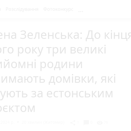
...
я
Розслідування
Фотоконкурс
на Зеленська: До кінц
го року три великі
ийомні родини
имають домівки, які
ують за естонським
оєктом
2024 р.
20 хвилин (Житомир)
chat_bubble
share
visibility
1
0
76