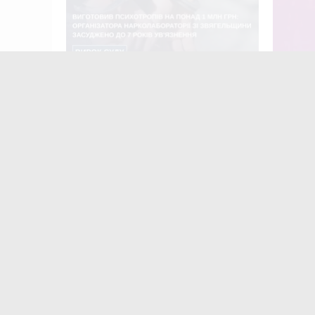
Виготовив психотропів на понад 1
8 серпн
млн грн: організатора
7-й Вел
нарколабораторії зі Звягельщини
засуджено до 7 років ув'язнення
Найчастіше
коменту
«
з
Ж
м
п