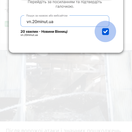
10:19
Відкрита реєстрація на обласний форум
“Єднання молоді” до Міжнародного дня молоді
Фішингові посилання
Від читача
Всі новини
Підпишись
Після ворожої атаки і значних пошкоджень