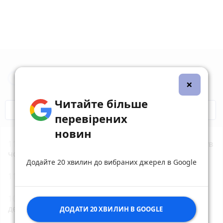
Новини Житомира за сьогодні
×
Читайте більше
COVID-19
Житомир і житомиряни
перевірених
новин
11:21
На станції Ірша на залізничних коліях загинув
чоловік
Додайте 20 хвилин до вибраних джерел в Google
11:00
Гороскоп на 10–16 серпня 2026 року
10:43
У Старій Котельні рятувальники прибрали
дерево, що впало на дорогу
ДОДАТИ 20 ХВИЛИН В GOOGLE