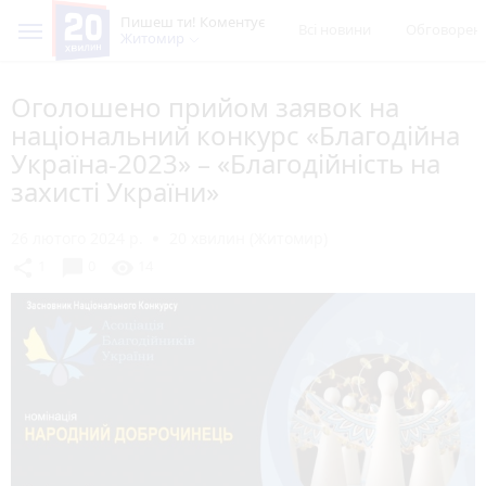
Пишеш ти! Коментує
Всі новини
Обговорен
Житомир
Оголошено прийом заявок на
національний конкурс «Благодійна
Україна-2023» – «Благодійність на
захисті України»
26 лютого 2024 р.
20 хвилин (Житомир)
chat_bubble
share
visibility
1
0
14