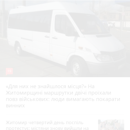
19
«Для них не знайшлося місця?» На
Житомирщині маршрутки двічі проїхали
17 липня 2026 р.
повз військових: люди вимагають покарати
винних
Житомир четвертий день поспіль
протестує: містяни знову вийшли на