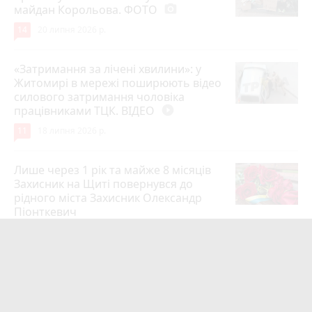
майдан Корольова. ФОТО
photo_camera
14
20 липня 2026 р.
«Затримання за лічені хвилини»: у
Житомирі в мережі поширюють відео
силового затримання чоловіка
працівниками ТЦК. ВІДЕО
play_circle_filled
11
18 липня 2026 р.
Лише через 1 рік та майже 8 місяців
Захисник на Щиті повернувся до
рідного міста Захисник Олександр
Піонткевич
6
13 липня 2026 р.
Тарифи на холодну воду в містах
України. Чекаємо підвищення в
Житомирі?