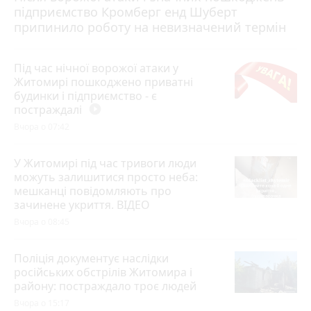
підприємство Кромберг енд Шуберт
припинило роботу на невизначений термін
Під час нічної ворожої атаки у
Житомирі пошкоджено приватні
будинки і підприємство - є
постраждалі
play_circle_filled
Вчора о 07:42
У Житомирі під час тривоги люди
можуть залишитися просто неба:
мешканці повідомляють про
зачинене укриття. ВІДЕО
Вчора о 08:45
Поліція документує наслідки
російських обстрілів Житомира і
району: постраждало троє людей
Вчора о 15:17