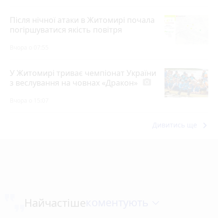
Після нічної атаки в Житомирі почала
погіршуватися якість повітря
Вчора о 07:55
У Житомирі триває чемпіонат України
з веслування на човнах «Дракон»
photo_camera
Вчора о 15:07
keyboard_arrow_right
Дивитись ще
коментують
Найчастіше