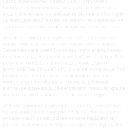
безпосередньо самі благодійники, отримувачі
благодійної допомоги (за згодою благодійника) та
будь-які неурядові організації та фізичні особи (окрім
органів державної влади, місцевого самоврядування
та політичних партій), незалежно від громадянства.
Деталі конкурсу на
офіційному сайті
. Заявку можна
завантажити
за посиланням (завантажити заявку)
.
Заповнену заявку необхідно надіслати електронною
поштою на адресу:
[email protected]
до 30 квітня 2024
року (включно). До неї також доцільно додати
фотографії (не більше 5 шт.), лінки на інформацію про
благодійну чи волонтерську діяльність учасника
конкурсу, що розміщена в інтернеті, публікації,
відгуки, рекомендації, фінансові звіти тощо, які краще
характеризують діяльність учасника конкурсу.
Для благодійних фондів, організацій та громадських
організацій фінансовий річний звіт є обов’язковою
умовою участі у конкурсі (ви можете надіслати звіт
разом з заявкою на електронну адресу конкурсу, або