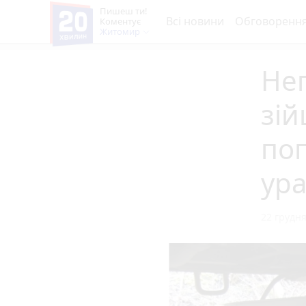
Пишеш ти!
Всі новини
Обговоренн
Коментує
Житомир
Неп
зій
по
ур
22 грудня