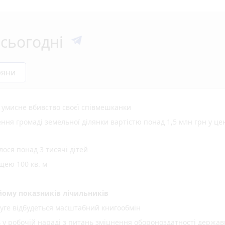
сьогодні
ряни
а умисне вбивство своєї співмешканки
ня громаді земельної ділянки вартістю понад 1,5 млн грн у це
ося понад 3 тисячі дітей
щею 100 кв. м
ому показників лічильників
уге відбудеться масштабний книгообмін
ь у робочій нараді з питань зміцнення обороноздатності держав