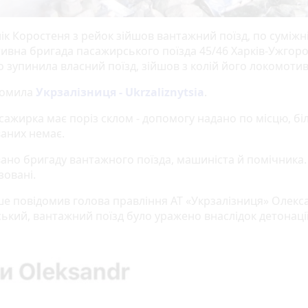
к Коростеня з рейок зійшов вантажний поїзд, по суміжні
ивна бригада пасажирського поїзда 45/46 Харків-Ужгор
 зупинила власний поїзд, зійшов з колій його локомотив
домила
Укрзалізниця - Ukrzaliznytsia
.
сажирка має поріз склом - допомогу надано по місцю, б
аних немає.
ано бригаду вантажного поїзда, машиніста й помічника
зовані.
іше повідомив голова правління АТ «Укрзалізниця» Олекс
ький, вантажний поїзд було уражено внаслідок детонаці