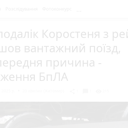
...
я
Розслідування
Фотоконкурс
одалік Коростеня з ре
шов вантажний поїзд,
передня причина -
аження БпЛА
 2025 р.
20 хвилин (Житомир)
chat_bubble
share
visibility
1
1
215