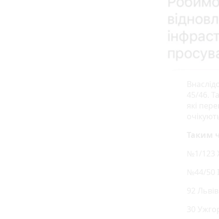
Внаслідо
45/46. Т
які пер
очікують
Таким ч
№1/123 Х
№44/50 
92 Львів 
30 Ужгор