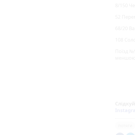
8/150 Че
52 Пере
68/20 Ва
108 Соло
Поїзд №
меншою
Слідку
Instag
потяги