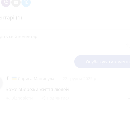
нтарі (1)
Опублікувати комент
Лариса Маципула
22 грудня 2025 р.
Боже збережи життя людей
Відповісти
Поділитися
reply
share
rem