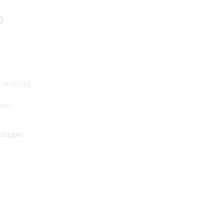
ти поїзд
мки
оїзди: