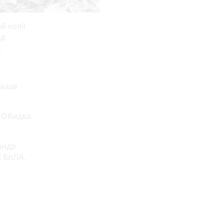
й колії
од
.
ільше
. Обидва
андр
ї БпЛА.