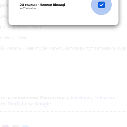
рнівці - Київ;
мишль - Київ;
ршава, Холм - Київ;
твино - Київ.
98 Ковель - Київ поїде через Житомир, тут затримка буд
.
йте за новинами Житомира у
Facebook
,
Telegram
,
ram
,
YouTube
та
Google