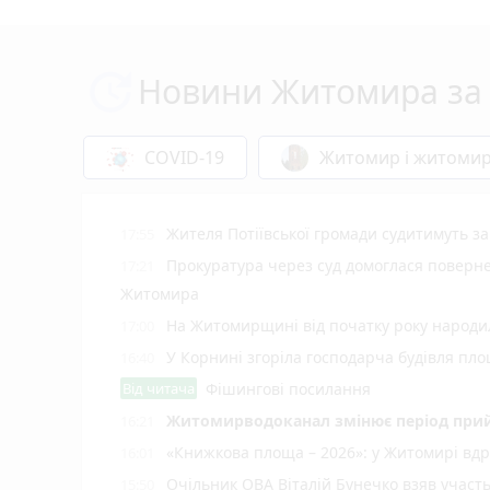
Новини Житомира за 
COVID-19
Житомир і житоми
Жителя Потіївської громади судитимуть з
17:55
Прокуратура через суд домоглася повернен
17:21
Житомира
На Житомирщині від початку року народил
17:00
У Корнині згоріла господарча будівля пло
16:40
Від читача
Фішингові посилання
Житомирводоканал змінює період прий
16:21
«Книжкова площа – 2026»: у Житомирі вдр
16:01
Очільник ОВА Віталій Бунечко взяв участ
15:50