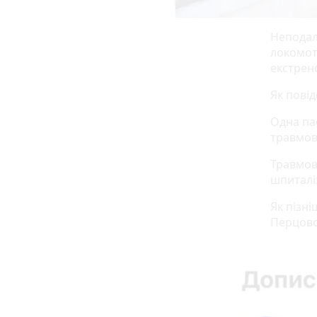
Неподалі
локомот
екстрено
Як пові
Одна па
травмов
Травмов
шпиталі
Як пізн
Перцовс