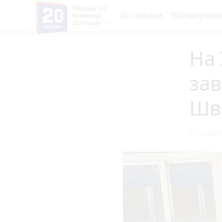
Пишеш ти!
Всі новини
Обговоренн
Коментує
Житомир
На
зав
Шв
29 травня