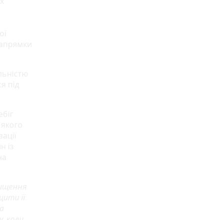
х
ої
напрямки
льністю
я під
ебіг
 якого
ації
н із
на
чищення
щити її
а
у, коли