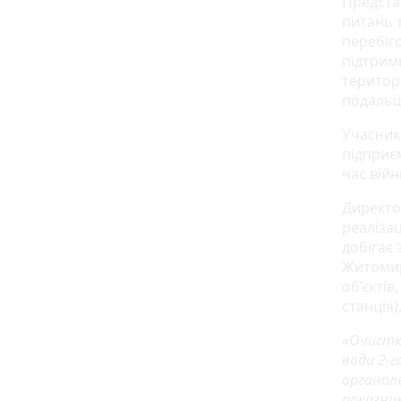
Предста
питань 
перебіг
підтрим
територ
подальш
Учасники
підприє
час вій
Директо
реалізац
добігає
Житомир
об’єкті
станція)
«Очистка
води 2-г
органол
показник