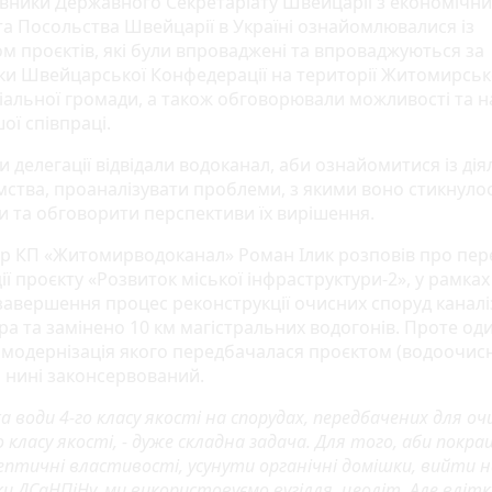
вники Державного Секретаріату Швейцарії з економічни
та Посольства Швейцарії в Україні ознайомлювалися із
ом проєктів, які були впроваджені та впроваджуються за
ки Швейцарської Конфедерації на території Житомирськ
іальної громади, а також обговорювали можливості та 
ої співпраці.
 делегації відвідали водоканал, аби ознайомитися із дія
мства, проаналізувати проблеми, з якими воно стикнулос
ни та обговорити перспективи їх вирішення.
р КП «Житомирводоканал» Роман Ілик розповів про пер
ії проєкту «Розвиток міської інфраструктури-2», у рамках
 завершення процес реконструкції очисних споруд каналіз
а та замінено 10 км магістральних водогонів. Проте оди
в, модернізація якого передбачалася проєктом (водоочис
, нині законсервований.
 води 4-го класу якості на спорудах, передбачених для о
о класу якості, - дуже складна задача. Для того, аби покра
ептичні властивості, усунути органічні домішки, вийти н
и ДСаНПіНу, ми використовуємо вугілля, цеоліт. Але влітк