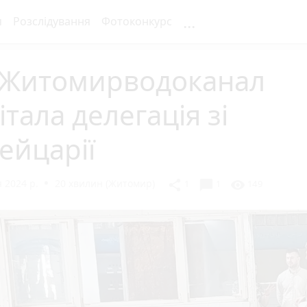
...
я
Розслідування
Фотоконкурс
 Житомирводоканал
італа делегація зі
ейцарії
 2024 р.
20 хвилин (Житомир)
chat_bubble
share
visibility
1
1
149