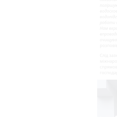
погіршу
водосхов
водопід
роботи і
Нам вкр
впровад
очищуват
розповів
Слід за
міжнаро
спрямов
господа