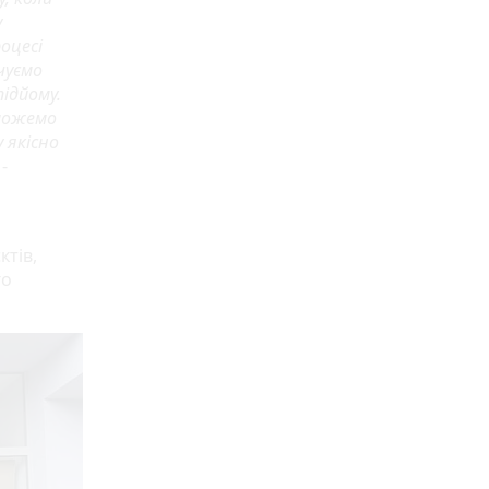
у
оцесі
чуємо
підйому.
зможемо
 якісно
-
тів,
го