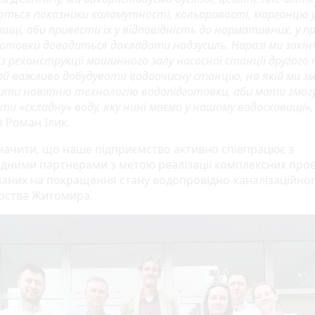
ються показники каламутності, кольоровості, марганцю 
ищі, аби привести їх у відповідність до нормативних, у пр
готовки доводиться докладати надзусиль. Наразі ми закін
з реконструкції машинного залу насосної станції другого 
ай важливо добудувати водоочисну станцію, на якій ми 
ити новітню технологію водопідготовки, аби мати змогу
и «складну» воду, яку нині маємо у нашому водосховищі»,
 Роман Ілик.
значити, що наше підприємство активно співпрацює з
дними партнерами з метою реалізації комплексних проєк
аних на покращення стану водопровідно-каналізаційно
рства Житомира.