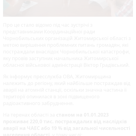
Про це стало відомо під час зустрічі з
представниками Координаційної ради
Чорнобильських організацій Житомирської області з
метою вирішення проблемних питань громадян, які
постраждали внаслідок Чорнобильської катастрофи,
яку провів заступник начальника Житомирської
обласної військової адміністрації Віктор Градівський.
Як інформує пресслужба ОВА, Житомирщина
належить до регіону, який найбільше постраждав від
аварії на атомній станції, оскільки значна частина її
території опинилася в зоні підвищеного
радіоактивного забруднення.
На теренах області за
станом на 01.01.2023
проживає 220,0 тис. постраждалих від наслідків
аварії на ЧАЕС або 19 % від загальної чисельності
населення області
, у тому числі: