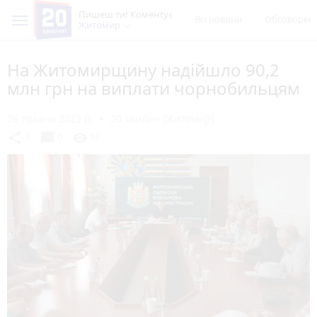
Пишеш ти! Коментує
Всі новини
Обговорен
Житомир
На Житомирщину надійшло 90,2
млн грн на виплати чорнобильцям
26 травня 2023 р.
20 хвилин (Житомир)
chat_bubble
share
visibility
1
0
97