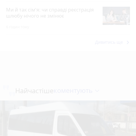
Ми й так сім'я: чи справді реєстрація
шлюбу нічого не змінює
6 годин тому
keyboard_arrow_right
Дивитись ще
коментують
Найчастіше