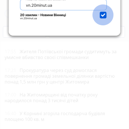
Новини Житомира за сьогодні
COVID-19
Житомир і житомиряни
17:55
Жителя Потіївської громади судитимуть за
умисне вбивство своєї співмешканки
17:21
Прокуратура через суд домоглася
повернення громаді земельної ділянки вартістю
понад 1,5 млн грн у центрі Житомира
17:00
На Житомирщині від початку року
народилося понад 3 тисячі дітей
16:40
У Корнині згоріла господарча будівля
площею 100 кв. м