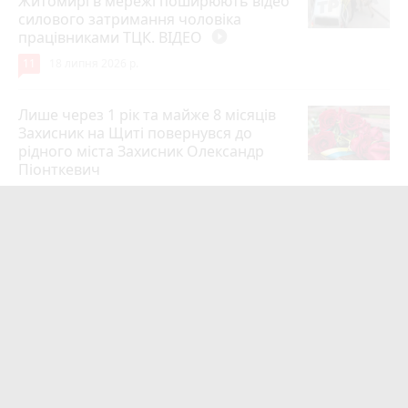
Житомирі в мережі поширюють відео
силового затримання чоловіка
працівниками ТЦК. ВІДЕО
play_circle_filled
11
18 липня 2026 р.
Лише через 1 рік та майже 8 місяців
Захисник на Щиті повернувся до
рідного міста Захисник Олександр
Піонткевич
6
13 липня 2026 р.
Тарифи на холодну воду в містах
України. Чекаємо підвищення в
Житомирі?
6
14 липня 2026 р.
Маленького хлопчика, який зник
учора ввечері, розшукали