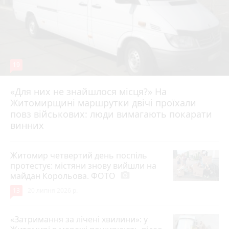
19
«Для них не знайшлося місця?» На
Житомирщині маршрутки двічі проїхали
17 липня 2026 р.
повз військових: люди вимагають покарати
винних
Житомир четвертий день поспіль
протестує: містяни знову вийшли на
майдан Корольова. ФОТО
photo_camera
13
20 липня 2026 р.
«Затримання за лічені хвилини»: у