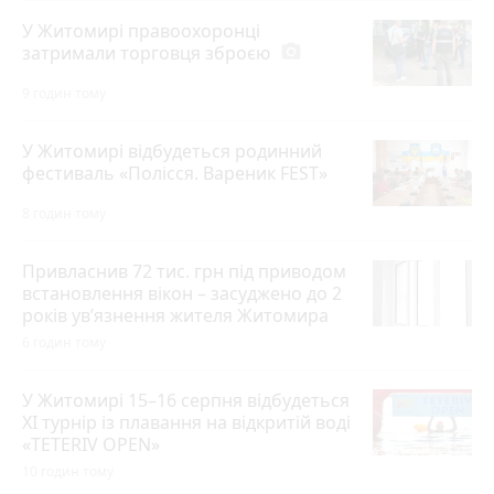
У Житомирі правоохоронці
затримали торговця зброєю
photo_camera
9 годин тому
У Житомирі відбудеться родинний
фестиваль «Полісся. Вареник FEST»
8 годин тому
Привласнив 72 тис. грн під приводом
встановлення вікон – засуджено до 2
років ув’язнення жителя Житомира
6 годин тому
У Житомирі 15–16 серпня відбудеться
XI турнір із плавання на відкритій воді
«TETERIV OPEN»
10 годин тому