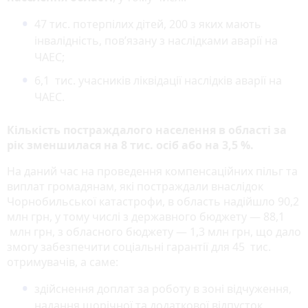
47 тис. потерпілих дітей, 200 з яких мають
інвалідність, пов’язану з наслідками аварії на
ЧАЕС;
6,1 тис. учасників ліквідації наслідків аварії на
ЧАЕС.
Кількість постраждалого населення в області за
рік зменшилася на 8 тис. осіб або на 3,5 %.
На даний час на проведення компенсаційних пільг та
виплат громадянам, які постраждали внаслідок
Чорнобильської катастрофи, в область надійшло 90,2
млн грн, у тому числі з державного бюджету — 88,1
млн грн, з обласного бюджету — 1,3 млн грн, що дало
змогу забезпечити соціальні гарантії для 45 тис.
отримувачів, а саме:
здійснення доплат за роботу в зоні відчуження,
надання щорічної та додаткової відпусток,