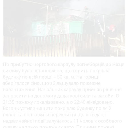
По прибуттю чергового караулу вогнеборців до місця
виклику було встановлено, що горить покрівля
будинку по всій площі – 50 кв. м. На горищі
зберігалося сіно, що збільшувало пожежне
навантаження. Начальник караулу прийняв рішення
запросити на допомогу додаткові сили та засоби. О
21:35 пожежу локалізовано, а о 22:40 ліквідовано.
Вогонь устиг знищити покрівлю будинку по всій
площі та пошкодити перекриття. До ліквідації
надзвичайної події залучалось 11 чоловік особового
складу на трьох пожежних авто. Причина пожежі