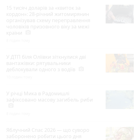
15 тисяч доларів за «квиток за
кордон»: 28-річний житомирянин
організував схему переправлення
чоловіків призовного віку за межі
країни
photo_camera
8 годин тому
У ДТП біля Оліївки зіткнулися дві
вантажівки: рятувальники
деблокували одного з водіїв
photo_camera
10 годин тому
У річці Мика в Радомишлі
зафіксовано масову загибель риби
photo_camera
8 годин тому
Яблучний Спас 2026 — що суворо
заборонено робити цього дня