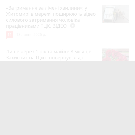
«Затримання за лічені хвилини»: у
Житомирі в мережі поширюють відео
силового затримання чоловіка
працівниками ТЦК. ВІДЕО
play_circle_filled
11
18 липня 2026 р.
Лише через 1 рік та майже 8 місяців
Захисник на Щиті повернувся до
рідного міста Захисник Олександр
Піонткевич
6
13 липня 2026 р.
Тарифи на холодну воду в містах
України. Чекаємо підвищення в
Житомирі?
6
14 липня 2026 р.
Маленького хлопчика, який зник