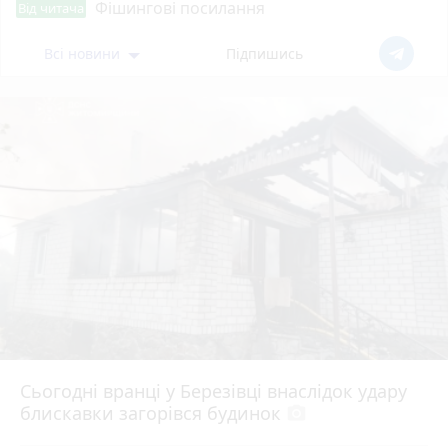
Фішингові посилання
Від читача
Всі новини
Підпишись
Сьогодні вранці у Березівці внаслідок удару
блискавки загорівся будинок
photo_camera