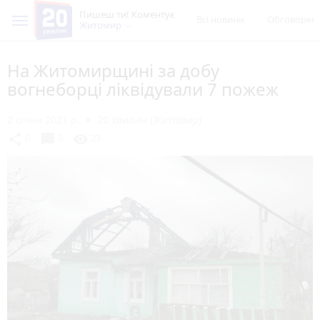
Пишеш ти! Коментує
Всі новини
Обговорен
Житомир
На Житомирщині за добу
вогнеборці ліквідували 7 пожеж
2 січня 2021 р.
20 хвилин (Житомир)
chat_bubble
share
visibility
0
0
23