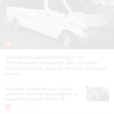
19
«Для них не знайшлося місця?» На
Житомирщині маршрутки двічі проїхали
17 липня 2026 р.
повз військових: люди вимагають покарати
винних
Житомир четвертий день поспіль
протестує: містяни знову вийшли на
майдан Корольова. ФОТО
photo_camera
14
20 липня 2026 р.